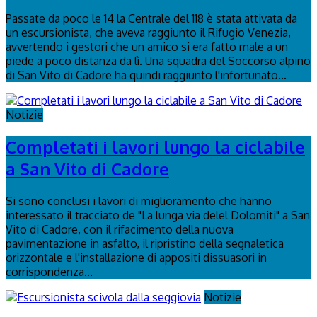
Passate da poco le 14 la Centrale del 118 è stata attivata da
un escursionista, che aveva raggiunto il Rifugio Venezia,
avvertendo i gestori che un amico si era fatto male a un
piede a poco distanza da lì. Una squadra del Soccorso alpino
di San Vito di Cadore ha quindi raggiunto l'infortunato...
Notizie
Completati i lavori lungo la ciclabile
a San Vito di Cadore
Si sono conclusi i lavori di miglioramento che hanno
interessato il tracciato de "La lunga via delel Dolomiti" a San
Vito di Cadore, con il rifacimento della nuova
pavimentazione in asfalto, il ripristino della segnaletica
orizzontale e l'installazione di appositi dissuasori in
corrispondenza...
Notizie