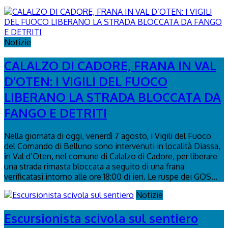
Notizie
CALALZO DI CADORE, FRANA IN VAL
D’OTEN: I VIGILI DEL FUOCO
LIBERANO LA STRADA BLOCCATA DA
FANGO E DETRITI
Nella giornata di oggi, venerdì 7 agosto, i Vigili del Fuoco
del Comando di Belluno sono intervenuti in località Diassa,
in Val d’Oten, nel comune di Calalzo di Cadore, per liberare
una strada rimasta bloccata a seguito di una frana
verificatasi intorno alle ore 18:00 di ieri. Le ruspe dei GOS...
Notizie
Escursionista scivola sul sentiero