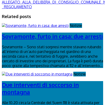
ALLEGATO_ALLA_DELIBERA_DI_CONSIGLIO_COMUNALE_N._
_REGOLAMENTO
Related posts
Notizie
Sovramonte, furto in casa: due arresti
Sovramonte – Sono stati sorpresi mentre stavano rubando
all’interno di un’auto parcheggiata nel giardino di una
seconda casa e, nel tentativo di fuggire, avrebbero anche
cercato di investire uno dei proprietari. La fuga è però durata
poco: grazie alla tempestiva chiamata al 112 e all’intervento...
Notizie
Due interventi di soccorso in
montagna
Alle 10.20 circa la Centrale del Suem 118 è stata attivata per