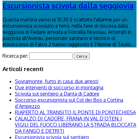
Escursionista scivola dalla seggiovia
Questa mattina verso le 10.30 è scattato l'allarme per un
escursionista scivolato a terra, nella fase di discesa dalla
seggiovia di Fedare arrivata a Forcella Nuvolau. Atterrati in
piazzola all'Averau, personale sanitario e tecnico di
elisoccorso di Falco 2 hanno raggiunto il 74enne di Teolo...
Ricerca per:
Articoli recenti
Sovramonte, furto in casa: due arresti
Due interventi di soccorso in montagna
Scivola sul sentiero a Danta di Cadore
Soccorso escursionista sul Col dei Bos a Cortina
d’Ampezzo
RIAPERTO AL TRANSITO IL PONTE DI PONTECHIESA
CALALZO DI CADORE, FRANA IN VAL D’OTEN: I
VIGILI DEL FUOCO LIBERANO LA STRADA BLOCCATA
DA FANGO E DETRITI
Escursionista scivola sul sentiero