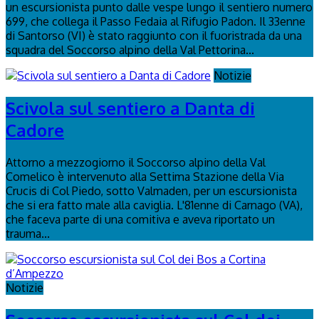
un escursionista punto dalle vespe lungo il sentiero numero
699, che collega il Passo Fedaia al Rifugio Padon. Il 33enne
di Santorso (VI) è stato raggiunto con il fuoristrada da una
squadra del Soccorso alpino della Val Pettorina...
Notizie
Scivola sul sentiero a Danta di
Cadore
Attorno a mezzogiorno il Soccorso alpino della Val
Comelico è intervenuto alla Settima Stazione della Via
Crucis di Col Piedo, sotto Valmaden, per un escursionista
che si era fatto male alla caviglia. L'81enne di Carnago (VA),
che faceva parte di una comitiva e aveva riportato un
trauma...
Notizie