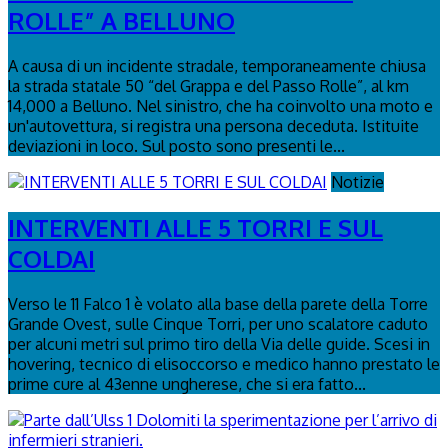
ROLLE” A BELLUNO
A causa di un incidente stradale, temporaneamente chiusa
la strada statale 50 “del Grappa e del Passo Rolle”, al km
14,000 a Belluno. Nel sinistro, che ha coinvolto una moto e
un'autovettura, si registra una persona deceduta. Istituite
deviazioni in loco. Sul posto sono presenti le...
Notizie
INTERVENTI ALLE 5 TORRI E SUL
COLDAI
Verso le 11 Falco 1 è volato alla base della parete della Torre
Grande Ovest, sulle Cinque Torri, per uno scalatore caduto
per alcuni metri sul primo tiro della Via delle guide. Scesi in
hovering, tecnico di elisoccorso e medico hanno prestato le
prime cure al 43enne ungherese, che si era fatto...