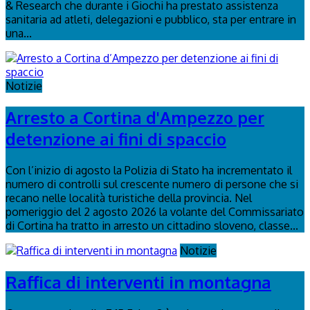
& Research che durante i Giochi ha prestato assistenza
sanitaria ad atleti, delegazioni e pubblico, sta per entrare in
una...
Notizie
Arresto a Cortina d'Ampezzo per
detenzione ai fini di spaccio
Con l’inizio di agosto la Polizia di Stato ha incrementato il
numero di controlli sul crescente numero di persone che si
recano nelle località turistiche della provincia. Nel
pomeriggio del 2 agosto 2026 la volante del Commissariato
di Cortina ha tratto in arresto un cittadino sloveno, classe...
Notizie
Raffica di interventi in montagna