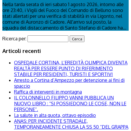
Nella tarda serata di ieri sabato 1 agosto 2026, intorno alle
ore 23:40, i Vigili del Fuoco del Comando di Belluno sono
stati allertati per una verifica di stabilità in via Ligonto, nel
comune di Auronzo di Cadore. All'arrivo sul posto, la
squadra del distaccamento di Santo Stefano di Cadore ha...
Ricerca per:
Articoli recenti
OSPEDALE CORTINA, L’EREDITÀ OLIMPICA DIVENTA
REALTÀ PER ESSERE PUNTO DI RIFERIMENTO
STABILE PER RESIDENTI, TURISTI E SPORTIVI
Arresto a Cortina d’Ampezzo per detenzione ai fini di
spaccio
Raffica di interventi in montagna
IL COLONNELLO FILIPPO VANNI PUBBLICA UN
NUOVO LIBRO : “SI POSSIEDONO LE COSE, NON LE
PERSONE”.
La salute in alta quota, ottavo episodio
ANAS: PER INCIDENTE STRADALE,
TEMPORANEAMENTE CHIUSA LA SS 50 “DEL GRAPPA