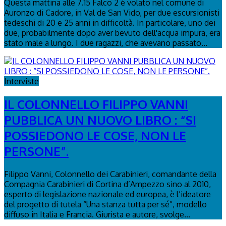
Questa mattina alle 7.15 Falco 2 è volato nel comune di
Auronzo di Cadore, in Val de San Vido, per due escursionisti
tedeschi di 20 e 25 anni in difficoltà. In particolare, uno dei
due, probabilmente dopo aver bevuto dell'acqua impura, era
stato male a lungo. I due ragazzi, che avevano passato...
Interviste
IL COLONNELLO FILIPPO VANNI
PUBBLICA UN NUOVO LIBRO : “SI
POSSIEDONO LE COSE, NON LE
PERSONE”.
Filippo Vanni, Colonnello dei Carabinieri, comandante della
Compagnia Carabinieri di Cortina d’Ampezzo sino al 2010,
esperto di legislazione nazionale ed europea, è l’ideatore
del progetto di tutela “Una stanza tutta per sé”, modello
diffuso in Italia e Francia. Giurista e autore, svolge...