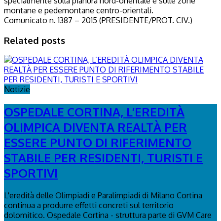
specialmente sulla pianura nord-orientale e sulle zone
montane e pedemontane centro-orientali.
Comunicato n. 1387 – 2015 (PRESIDENTE/PROT. CIV.)
Related posts
Notizie
OSPEDALE CORTINA, L’EREDITÀ
OLIMPICA DIVENTA REALTÀ PER
ESSERE PUNTO DI RIFERIMENTO
STABILE PER RESIDENTI, TURISTI E
SPORTIVI
L'eredità delle Olimpiadi e Paralimpiadi di Milano Cortina
continua a produrre effetti concreti sul territorio
dolomitico. Ospedale Cortina - struttura parte di GVM Care