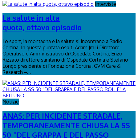
Interviste
La salute in alta
quota, ottavo episodio
Lo sport, la montagna e la salute si incontrano a Radio
Cortina. In questa puntata ospiti Adam Jmili Direttore
Operativo e Amministrativo di Ospedale Cortina, Enzo
Rizzato direttore sanitario di Ospedale Cortina e Stefano
Longo presidente di Fondazione Cortina. GVM Care &
Research –...
Notizie
ANAS: PER INCIDENTE STRADALE,
TEMPORANEAMENTE CHIUSA LA SS
50 “DEL GRAPPA E DEL PASSO