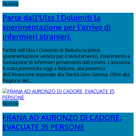
Notizie
Parte dall'Ulss 1 Dolomiti la
sperimentazione per l’arrivo di
infermieri stranieri.
Partirà dall’Ulss 1 Dolomiti di Belluno la prima
sperimentazione veneta per il reclutamento, inserimento e
formazione di infermieri provenienti dall’estero. L’iniziativa
è stata presentata oggi a Belluno, alla presenza
dell’Assessore regionale alla Sanità Gino Gerosa. Oltre alla
Regione del...
Notizie
FRANA AD AURONZO DI CADORE,
EVACUATE 35 PERSONE