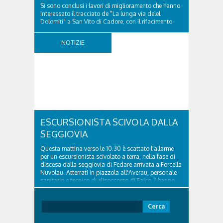
Si sono conclusi i lavori di miglioramento che hanno
interessato il tracciato de "La lunga via delel
Dolomiti" a San Vito di Cadore, con il rifacimento
della nuova pavimentazione in asfalto, il ripristino
della segnaletica orizzontale e l'installazione di
NOTIZIE
appositi dissuasori in corrispondenza...
ESCURSIONISTA SCIVOLA DALLA
SEGGIOVIA
Questa mattina verso le 10.30 è scattato l'allarme
per un escursionista scivolato a terra, nella fase di
discesa dalla seggiovia di Fedare arrivata a Forcella
Nuvolau. Atterrati in piazzola all'Averau, personale
sanitario e tecnico di elisoccorso di Falco 2 hanno
raggiunto il 74enne di Teolo...
Ricerca
per: