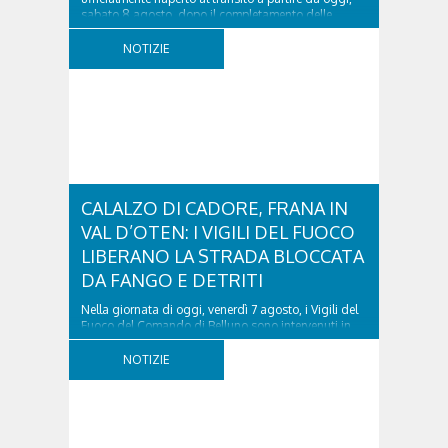
sabato 8 agosto, dopo il completamento delle
verifiche e il positivo collaudo...
NOTIZIE
CALALZO DI CADORE, FRANA IN
VAL D’OTEN: I VIGILI DEL FUOCO
LIBERANO LA STRADA BLOCCATA
DA FANGO E DETRITI
Nella giornata di oggi, venerdì 7 agosto, i Vigili del
Fuoco del Comando di Belluno sono intervenuti in
località Diassa, in Val d’Oten, nel comune di Calalzo
di Cadore, per liberare una strada rimasta bloccata
NOTIZIE
a seguito di una frana verificatasi intorno alle ore
18:00 di ieri. Le ruspe dei GOS...