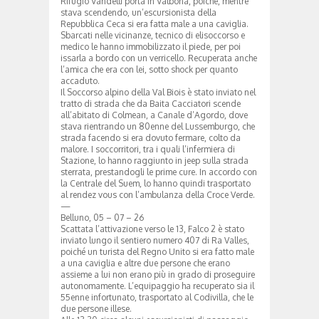
Rifugio Vandelli porta in Valbona, poiché, mentre
stava scendendo, un’escursionista della
Repubblica Ceca si era fatta male a una caviglia.
Sbarcati nelle vicinanze, tecnico di elisoccorso e
medico le hanno immobilizzato il piede, per poi
issarla a bordo con un verricello. Recuperata anche
l’amica che era con lei, sotto shock per quanto
accaduto.
Il Soccorso alpino della Val Biois è stato inviato nel
tratto di strada che da Baita Cacciatori scende
all’abitato di Colmean, a Canale d’Agordo, dove
stava rientrando un 80enne del Lussemburgo, che
strada facendo si era dovuto fermare, colto da
malore. I soccorritori, tra i quali l’infermiera di
Stazione, lo hanno raggiunto in jeep sulla strada
sterrata, prestandogli le prime cure. In accordo con
la Centrale del Suem, lo hanno quindi trasportato
al rendez vous con l’ambulanza della Croce Verde.
—
Belluno, 05 – 07 – 26
Scattata l’attivazione verso le 13, Falco 2 è stato
inviato lungo il sentiero numero 407 di Ra Valles,
poiché un turista del Regno Unito si era fatto male
a una caviglia e altre due persone che erano
assieme a lui non erano più in grado di proseguire
autonomamente. L’equipaggio ha recuperato sia il
55enne infortunato, trasportato al Codivilla, che le
due persone illese.