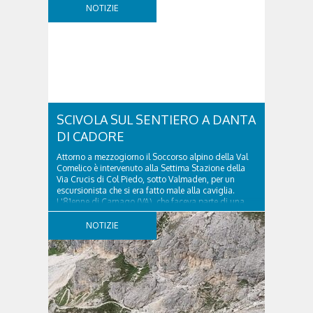
NOTIZIE
SCIVOLA SUL SENTIERO A DANTA
DI CADORE
Attorno a mezzogiorno il Soccorso alpino della Val
Comelico è intervenuto alla Settima Stazione della
Via Crucis di Col Piedo, sotto Valmaden, per un
escursionista che si era fatto male alla caviglia.
L'81enne di Carnago (VA), che faceva parte di una
comitiva e aveva riportato un trauma...
NOTIZIE