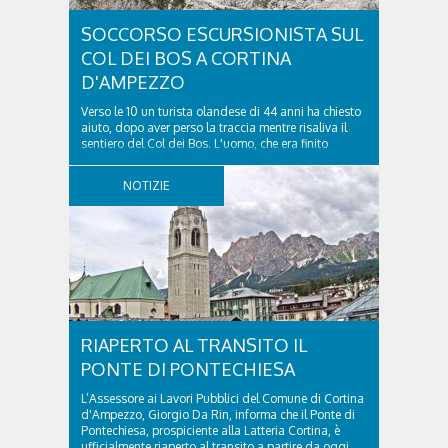
SOCCORSO ESCURSIONISTA SUL
COL DEI BOS A CORTINA
D'AMPEZZO
Verso le 10 un turista olandese di 44 anni ha chiesto
aiuto, dopo aver perso la traccia mentre risaliva il
sentiero del Col dei Bos. L'uomo, che era finito
incrodato sulla parete, sotto la verticale allo storico
ospedale militare, tra la Ferrata truppe alpine e le
NOTIZIE
Torri del Falzarego, era...
RIAPERTO AL TRANSITO IL
PONTE DI PONTECHIESA
L’Assessore ai Lavori Pubblici del Comune di Cortina
d'Ampezzo, Giorgio Da Rin, informa che il Ponte di
Pontechiesa, prospiciente alla Latteria Cortina, è
ufficialmente riaperto al transito a partire da oggi,