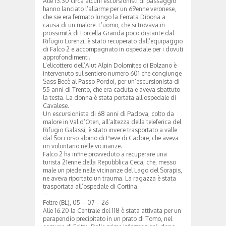
Alle 13.30 circa alcuni escursionisti di passaggio
hanno lanciato l’allarme per un 69enne veronese,
che sie era fermato lungo la Ferrata Dibona a
causa di un malore. L’uomo, che si trovava in
prossimità di Forcella Granda poco distante dal
Rifugio Lorenzi, è stato recuperato dall’equipaggio
di Falco 2 e accompagnato in ospedale per i dovuti
approfondimenti.
L’elicottero dell’Aiut Alpin Dolomites di Bolzano è
intervenuto sul sentiero numero 601 che congiunge
Sass Becè al Passo Pordoi, per un’escursionista di
55 anni di Trento, che era caduta e aveva sbattuto
la testa. La donna è stata portata all’ospedale di
Cavalese.
Un escursionista di 68 anni di Padova, colto da
malore in Val d’Oten, all’altezza della teleferica del
Rifugio Galassi, è stato invece trasportato a valle
dal Soccorso alpino di Pieve di Cadore, che aveva
un volontario nelle vicinanze.
Falco 2 ha infine provveduto a recuperare una
turista 21enne della Repubblica Ceca, che, messo
male un piede nelle vicinanze del Lago del Sorapis,
ne aveva riportato un trauma. La ragazza è stata
trasportata all’ospedale di Cortina.
—
Feltre (BL), 05 – 07 – 26
Alle 16.20 la Centrale del 118 è stata attivata per un
parapendio precipitato in un prato di Tomo, nel