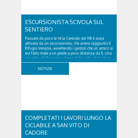
ESCURSIONISTA SCIVOLA SUL
SENTIERO
Passate da poco le 14 la Centrale del 118 è stata
attivata da un escursionista, che aveva raggiunto il
Rifugio Venezia, avvertendo i gestori che un amico si
era fatto male a un piede a poco distanza da lì. Una
squadra del Soccorso alpino di San Vito di Cadore
ha quindi raggiunto l'infortunato...
NOTIZIE
COMPLETATI I LAVORI LUNGO LA
CICLABILE A SAN VITO DI
CADORE