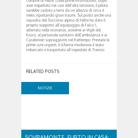
comune di Feltre. Dalle prime informazioni, dopo
aver impattato nei cavi dell’alta tensione, il pilota
sarebbe caduto a terra da un’altezza di circa 6
metri, riportando gravi traumi. Sul posto anche una
squadra del Soccorso alpino di Feltre ha dato il
proprio supporto all’equipaggio di Falco 1,
atterrato nelle vicinanze, assieme ai Vigili del
fuoco, al personale sanitario dell’ambulanza e ai
Carabinieri sopraggiunti nel frattempo. Prestate le
prime cure urgenti, il 63enne modenese è stato
imbarcato e trasportato all’ospedale di Treviso.
RELATED POSTS
NOTIZIE
SOVRAMONTE, FURTO IN CASA: