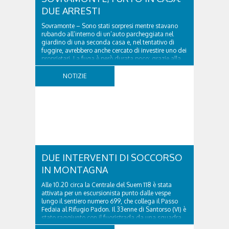
DUE ARRESTI
Sovramonte – Sono stati sorpresi mentre stavano
rubando all’interno di un’auto parcheggiata nel
giardino di una seconda casa e, nel tentativo di
fuggire, avrebbero anche cercato di investire uno dei
proprietari. La fuga è però durata poco: grazie alla
tempestiva chiamata al 112 e all’intervento...
NOTIZIE
DUE INTERVENTI DI SOCCORSO
IN MONTAGNA
Alle 10.20 circa la Centrale del Suem 118 è stata
attivata per un escursionista punto dalle vespe
lungo il sentiero numero 699, che collega il Passo
Fedaia al Rifugio Padon. Il 33enne di Santorso (VI) è
stato raggiunto con il fuoristrada da una squadra
del Soccorso alpino della Val Pettorina...