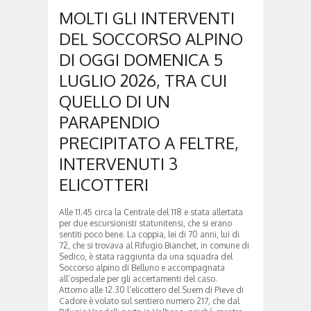
MOLTI GLI INTERVENTI
DEL SOCCORSO ALPINO
DI OGGI DOMENICA 5
LUGLIO 2026, TRA CUI
QUELLO DI UN
PARAPENDIO
PRECIPITATO A FELTRE,
INTERVENUTI 3
ELICOTTERI
Alle 11.45 circa la Centrale del 118 e stata allertata
per due escursionisti statunitensi, che si erano
sentiti poco bene. La coppia, lei di 70 anni, lui di
72, che si trovava al Rifugio Bianchet, in comune di
Sedico, è stata raggiunta da una squadra del
Soccorso alpino di Belluno e accompagnata
all’ospedale per gli accertamenti del caso.
Attorno alle 12.30 l’elicottero del Suem di Pieve di
Cadore è volato sul sentiero numero 217, che dal