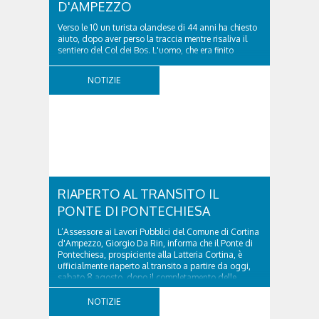
D'AMPEZZO
Verso le 10 un turista olandese di 44 anni ha chiesto
aiuto, dopo aver perso la traccia mentre risaliva il
sentiero del Col dei Bos. L'uomo, che era finito
incrodato sulla parete, sotto la verticale allo storico
ospedale militare, tra la Ferrata truppe alpine e le
NOTIZIE
Torri del Falzarego, era...
RIAPERTO AL TRANSITO IL
PONTE DI PONTECHIESA
L’Assessore ai Lavori Pubblici del Comune di Cortina
d'Ampezzo, Giorgio Da Rin, informa che il Ponte di
Pontechiesa, prospiciente alla Latteria Cortina, è
ufficialmente riaperto al transito a partire da oggi,
sabato 8 agosto, dopo il completamento delle
verifiche e il positivo collaudo...
NOTIZIE