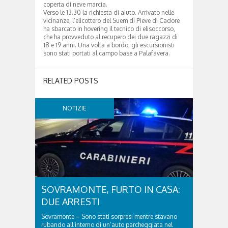
coperta di neve marcia.
Verso le 13.30 la richiesta di aiuto. Arrivato nelle
vicinanze, l’elicottero del Suem di Pieve di Cadore
ha sbarcato in hovering il tecnico di elisoccorso,
che ha provveduto al recupero dei due ragazzi di
18 e 19 anni. Una volta a bordo, gli escursionisti
sono stati portati al campo base a Palafavera.
RELATED POSTS
NOTIZIE
SOVRAMONTE, FURTO IN CASA:
DUE ARRESTI
Sovramonte – Sono stati sorpresi mentre stavano
rubando all’interno di un’auto parcheggiata nel