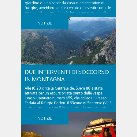
giardino di una seconda casa e, nel tentativo di
fuggire, avrebbero anche cercato di investire uno dei
proprietari. La fuga è però durata poco: grazie alla
tempestiva chiamata al 112 e all’intervento...
NOTIZIE
DUE INTERVENTI DI SOCCORSO
IN MONTAGNA
Alle 10.20 circa la Centrale del Suem 118 è stata
attivata per un escursionista punto dalle vespe
lungo il sentiero numero 699, che collega il Passo
Fedaia al Rifugio Padon. Il 33enne di Santorso (VI) è
stato raggiunto con il fuoristrada da una squadra
del Soccorso alpino della Val Pettorina...
NOTIZIE