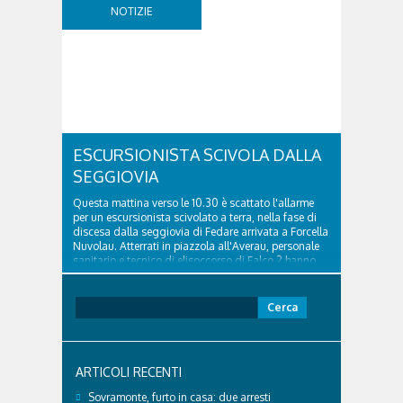
della segnaletica orizzontale e l'installazione di
NOTIZIE
appositi dissuasori in corrispondenza...
ESCURSIONISTA SCIVOLA DALLA
SEGGIOVIA
Questa mattina verso le 10.30 è scattato l'allarme
per un escursionista scivolato a terra, nella fase di
discesa dalla seggiovia di Fedare arrivata a Forcella
Nuvolau. Atterrati in piazzola all'Averau, personale
sanitario e tecnico di elisoccorso di Falco 2 hanno
raggiunto il 74enne di Teolo...
Ricerca
per:
ARTICOLI RECENTI
Sovramonte, furto in casa: due arresti