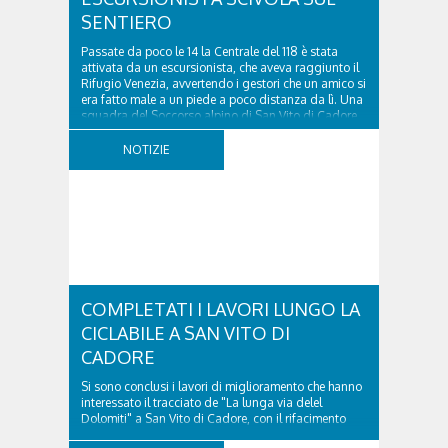
SENTIERO
Passate da poco le 14 la Centrale del 118 è stata
attivata da un escursionista, che aveva raggiunto il
Rifugio Venezia, avvertendo i gestori che un amico si
era fatto male a un piede a poco distanza da lì. Una
squadra del Soccorso alpino di San Vito di Cadore
ha quindi raggiunto l'infortunato...
NOTIZIE
COMPLETATI I LAVORI LUNGO LA
CICLABILE A SAN VITO DI
CADORE
Si sono conclusi i lavori di miglioramento che hanno
interessato il tracciato de "La lunga via delel
Dolomiti" a San Vito di Cadore, con il rifacimento
della nuova pavimentazione in asfalto, il ripristino