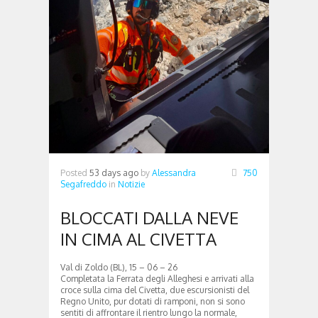
Posted
53 days ago
by
Alessandra
750
Segafreddo
in
Notizie
BLOCCATI DALLA NEVE
IN CIMA AL CIVETTA
Val di Zoldo (BL), 15 – 06 – 26
Completata la Ferrata degli Alleghesi e arrivati alla
croce sulla cima del Civetta, due escursionisti del
Regno Unito, pur dotati di ramponi, non si sono
sentiti di affrontare il rientro lungo la normale,