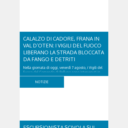
CALALZO DI CADORE, FRANA IN
VAL D’OTEN: I VIGILI DEL FUOCO
LIBERANO LA STRADA BLOCCATA
DA FANGO E DETRITI
Nella giornata di oggi, venerdì 7 agosto, i Vigili del
Fuoco del Comando di Belluno sono intervenuti in
località Diassa, in Val d’Oten, nel comune di Calalzo
di Cadore, per liberare una strada rimasta bloccata
NOTIZIE
a seguito di una frana verificatasi intorno alle ore
18:00 di ieri. Le ruspe dei GOS...
ESCURSIONISTA SCIVOLA SUL