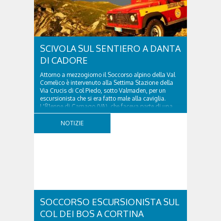
SCIVOLA SUL SENTIERO A DANTA
DI CADORE
Attorno a mezzogiorno il Soccorso alpino della Val
Comelico è intervenuto alla Settima Stazione della
Via Crucis di Col Piedo, sotto Valmaden, per un
escursionista che si era fatto male alla caviglia.
L'81enne di Carnago (VA), che faceva parte di una
comitiva e aveva riportato un trauma...
NOTIZIE
SOCCORSO ESCURSIONISTA SUL
COL DEI BOS A CORTINA