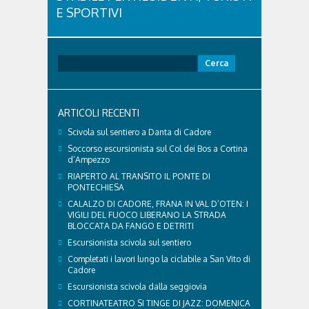
E SPORTIVI
L'eredità delle Olimpiadi e Paralimpiadi di Milano
Cortina continua a produrre effetti concreti sul
territorio dolomitico. Ospedale Cortina -
Ricerca
struttura parte di GVM Care & Research che durante i
per:
Giochi ha prestato assistenza sanitaria ad atleti,
delegazioni e pubblico, sta per entrare in una...
ARTICOLI RECENTI
Scivola sul sentiero a Danta di Cadore
Soccorso escursionista sul Col dei Bos a Cortina
d’Ampezzo
RIAPERTO AL TRANSITO IL PONTE DI
PONTECHIESA
CALALZO DI CADORE, FRANA IN VAL D’OTEN: I
VIGILI DEL FUOCO LIBERANO LA STRADA
BLOCCATA DA FANGO E DETRITI
Escursionista scivola sul sentiero
Completati i lavori lungo la ciclabile a San Vito di
Cadore
Escursionista scivola dalla seggiovia
CORTINATEATRO SI TINGE DI JAZZ: DOMENICA