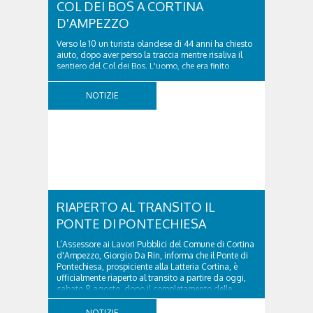
COL DEI BOS A CORTINA
D'AMPEZZO
Verso le 10 un turista olandese di 44 anni ha chiesto
aiuto, dopo aver perso la traccia mentre risaliva il
sentiero del Col dei Bos. L'uomo, che era finito
incrodato sulla parete, sotto la verticale allo storico
ospedale militare, tra la Ferrata truppe alpine e le
NOTIZIE
Torri del Falzarego, era...
RIAPERTO AL TRANSITO IL
PONTE DI PONTECHIESA
L’Assessore ai Lavori Pubblici del Comune di Cortina
d'Ampezzo, Giorgio Da Rin, informa che il Ponte di
Pontechiesa, prospiciente alla Latteria Cortina, è
ufficialmente riaperto al transito a partire da oggi,
sabato 8 agosto, dopo il completamento delle
verifiche e il positivo collaudo...
NOTIZIE