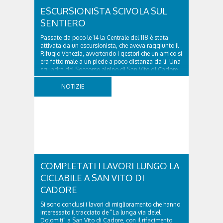
ESCURSIONISTA SCIVOLA SUL
SENTIERO
Passate da poco le 14 la Centrale del 118 è stata
attivata da un escursionista, che aveva raggiunto il
Rifugio Venezia, avvertendo i gestori che un amico si
era fatto male a un piede a poco distanza da lì. Una
squadra del Soccorso alpino di San Vito di Cadore
ha quindi raggiunto l'infortunato...
NOTIZIE
COMPLETATI I LAVORI LUNGO LA
CICLABILE A SAN VITO DI
CADORE
Si sono conclusi i lavori di miglioramento che hanno
interessato il tracciato de "La lunga via delel
Dolomiti" a San Vito di Cadore, con il rifacimento