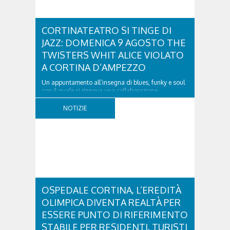
CORTINATEATRO SI TINGE DI
JAZZ: DOMENICA 9 AGOSTO THE
TWISTERS WHIT ALICE VIOLATO
A CORTINA D’AMPEZZO
Un appuntamento all’insegna di blues, funky e soul
con il quale si rinnova una collaborazione
collaudata, quella con il Dolomiti Blues&Soul
Festival. Domenica 9 agosto alle 18.00 in piazza
NOTIZIE
Dibona andrà in scena uno show carico di groove,
con una collaudatissima sessione ritmica e...
OSPEDALE CORTINA, L’EREDITÀ
OLIMPICA DIVENTA REALTÀ PER
ESSERE PUNTO DI RIFERIMENTO
STABILE PER RESIDENTI, TURISTI