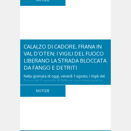
CALALZO DI CADORE, FRANA IN
VAL D’OTEN: I VIGILI DEL FUOCO
LIBERANO LA STRADA BLOCCATA
DA FANGO E DETRITI
Nella giornata di oggi, venerdì 7 agosto, i Vigili del
Fuoco del Comando di Belluno sono intervenuti in
località Diassa, in Val d’Oten, nel comune di Calalzo
di Cadore, per liberare una strada rimasta bloccata
NOTIZIE
a seguito di una frana verificatasi intorno alle ore
18:00 di ieri. Le ruspe dei GOS...