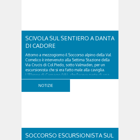
SCIVOLA SUL SENTIERO A DANTA
DI CADORE
Attorno a mezzogiorno il Soccorso alpino della Val
Comelico è intervenuto alla Settima Stazione della
Via Crucis di Col Piedo, sotto Valmaden, per un
escursionista che si era fatto male alla caviglia.
L'81enne di Carnago (VA), che faceva parte di una
comitiva e aveva riportato un trauma...
NOTIZIE
SOCCORSO ESCURSIONISTA SUL