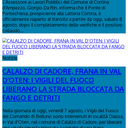
L’Assessore ai Lavori Pubblici del Comune di Cortina
d'Ampezzo, Giorgio Da Rin, informa che il Ponte di
Pontechiesa, prospiciente alla Latteria Cortina, è
ufficialmente riaperto al transito a partire da oggi, sabato 8
agosto, dopo il completamento delle verifiche e il positivo
collaudo...
Notizie
CALALZO DI CADORE, FRANA IN VAL
D’OTEN: I VIGILI DEL FUOCO
LIBERANO LA STRADA BLOCCATA DA
FANGO E DETRITI
Nella giornata di oggi, venerdì 7 agosto, i Vigili del Fuoco
del Comando di Belluno sono intervenuti in località Diassa,
in Val d’Oten, nel comune di Calalzo di Cadore, per liberare
una strada rimasta bloccata a seguito di una frana