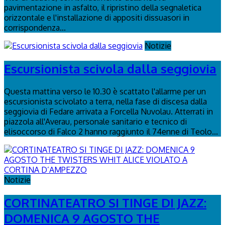
pavimentazione in asfalto, il ripristino della segnaletica
orizzontale e l'installazione di appositi dissuasori in
corrispondenza...
Notizie
Escursionista scivola dalla seggiovia
Questa mattina verso le 10.30 è scattato l'allarme per un
escursionista scivolato a terra, nella fase di discesa dalla
seggiovia di Fedare arrivata a Forcella Nuvolau. Atterrati in
piazzola all'Averau, personale sanitario e tecnico di
elisoccorso di Falco 2 hanno raggiunto il 74enne di Teolo...
Notizie
CORTINATEATRO SI TINGE DI JAZZ:
DOMENICA 9 AGOSTO THE