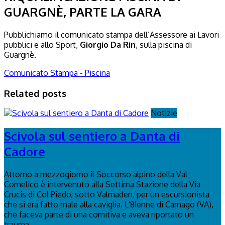
GUARGNÈ, PARTE LA GARA
Pubblichiamo il comunicato stampa dell’Assessore ai Lavori
pubblici e allo Sport,
Giorgio Da Rin
, sulla piscina di
Guargnè.
Comunicato Stampa - Piscina
Related posts
Notizie
Scivola sul sentiero a Danta di
Cadore
Attorno a mezzogiorno il Soccorso alpino della Val
Comelico è intervenuto alla Settima Stazione della Via
Crucis di Col Piedo, sotto Valmaden, per un escursionista
che si era fatto male alla caviglia. L'81enne di Carnago (VA),
che faceva parte di una comitiva e aveva riportato un
trauma...