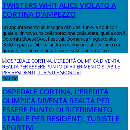
TWISTERS WHIT ALICE VIOLATO A
CORTINA D’AMPEZZO
Un appuntamento all’insegna di blues, funky e soul con il
quale si rinnova una collaborazione collaudata, quella con il
Dolomiti Blues&Soul Festival. Domenica 9 agosto alle
18.00 in piazza Dibona andrà in scena uno show carico di
groove, con una collaudatissima sessione ritmica e...
Notizie
OSPEDALE CORTINA, L’EREDITÀ
OLIMPICA DIVENTA REALTÀ PER
ESSERE PUNTO DI RIFERIMENTO
STABILE PER RESIDENTI, TURISTI E
SPORTIVI