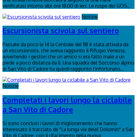
verificatasi intorno alle ore 18:00 di ieri. Le ruspe dei GOS...
Notizie
Escursionista scivola sul sentiero
Passate da poco le 14 la Centrale del 118 è stata attivata da
un escursionista, che aveva raggiunto il Rifugio Venezia,
avvertendo i gestori che un amico si era fatto male a un
piede a poco distanza da lì. Una squadra del Soccorso alpino
di San Vito di Cadore ha quindi raggiunto l'infortunato...
Notizie
Completati i lavori lungo la ciclabile
a San Vito di Cadore
Si sono conclusi i lavori di miglioramento che hanno
interessato il tracciato de "La lunga via delel Dolomiti" a San
Vito di Cadore, con il rifacimento della nuova