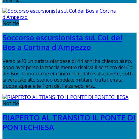
Notizie
Soccorso escursionista sul Col dei
Bos a Cortina d'Ampezzo
Verso le 10 un turista olandese di 44 anni ha chiesto aiuto,
dopo aver perso la traccia mentre risaliva il sentiero del Col
dei Bos. L'uomo, che era finito incrodato sulla parete, sotto
la verticale allo storico ospedale militare, tra la Ferrata
truppe alpine e le Torri del Falzarego, era...
Notizie
RIAPERTO AL TRANSITO IL PONTE DI
PONTECHIESA