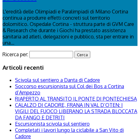
L'eredità delle Olimpiadi e Paralimpiadi di Milano Cortina
continua a produrre effetti concreti sul territorio
dolomitico. Ospedale Cortina - struttura parte di GVM Care
& Research che durante i Giochi ha prestato assistenza
sanitaria ad atleti, delegazioni e pubblico, sta per entrare in
una...
Ricerca per:
Articoli recenti
Scivola sul sentiero a Danta di Cadore
Soccorso escursionista sul Col dei Bos a Cortina
d’Ampezzo
RIAPERTO AL TRANSITO IL PONTE DI PONTECHIESA
CALALZO DI CADORE, FRANA IN VAL D’OTEN: I
VIGILI DEL FUOCO LIBERANO LA STRADA BLOCCATA
DA FANGO E DETRITI
Escursionista scivola sul sentiero
Completati i lavori lungo la ciclabile a San Vito di
Cadore