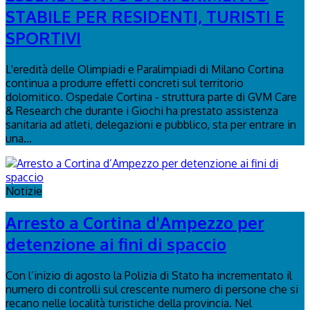
STABILE PER RESIDENTI, TURISTI E
SPORTIVI
L'eredità delle Olimpiadi e Paralimpiadi di Milano Cortina
continua a produrre effetti concreti sul territorio
dolomitico. Ospedale Cortina - struttura parte di GVM Care
& Research che durante i Giochi ha prestato assistenza
sanitaria ad atleti, delegazioni e pubblico, sta per entrare in
una...
Notizie
Arresto a Cortina d'Ampezzo per
detenzione ai fini di spaccio
Con l’inizio di agosto la Polizia di Stato ha incrementato il
numero di controlli sul crescente numero di persone che si
recano nelle località turistiche della provincia. Nel