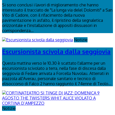
Si sono conclusi i lavori di miglioramento che hanno
interessato il tracciato de "La lunga via delel Dolomiti" a San
Vito di Cadore, con il rifacimento della nuova
pavimentazione in asfalto, il ripristino della segnaletica
orizzontale e l'installazione di appositi dissuasori in
corrispondenza...
Notizie
Escursionista scivola dalla seggiovia
Questa mattina verso le 10.30 è scattato l'allarme per un
escursionista scivolato a terra, nella fase di discesa dalla
seggiovia di Fedare arrivata a Forcella Nuvolau. Atterrati in
piazzola all'Averau, personale sanitario e tecnico di
elisoccorso di Falco 2 hanno raggiunto il 74enne di Teolo...
Notizie