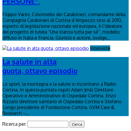
PERSONE”.
Filippo Vanni, Colonnello dei Carabinieri, comandante della
Compagnia Carabinieri di Cortina d’Ampezzo sino al 2010,
esperto di legislazione nazionale ed europea, è l’ideatore
del progetto di tutela “Una stanza tutta per sé”, modello
diffuso in Italia e Francia. Giurista e autore, svolge...
Interviste
La salute in alta
quota, ottavo episodio
Lo sport, la montagna e la salute si incontrano a Radio
Cortina. In questa puntata ospiti Adam Jmili Direttore
Operativo e Amministrativo di Ospedale Cortina, Enzo
Rizzato direttore sanitario di Ospedale Cortina e Stefano
Longo presidente di Fondazione Cortina. GVM Care &
Research –...
Ricerca per: