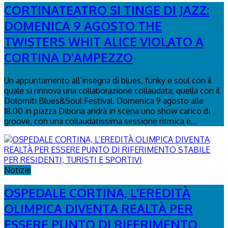
CORTINATEATRO SI TINGE DI JAZZ:
DOMENICA 9 AGOSTO THE
TWISTERS WHIT ALICE VIOLATO A
CORTINA D’AMPEZZO
Un appuntamento all’insegna di blues, funky e soul con il
quale si rinnova una collaborazione collaudata, quella con il
Dolomiti Blues&Soul Festival. Domenica 9 agosto alle
18.00 in piazza Dibona andrà in scena uno show carico di
groove, con una collaudatissima sessione ritmica e...
Notizie
OSPEDALE CORTINA, L’EREDITÀ
OLIMPICA DIVENTA REALTÀ PER
ESSERE PUNTO DI RIFERIMENTO