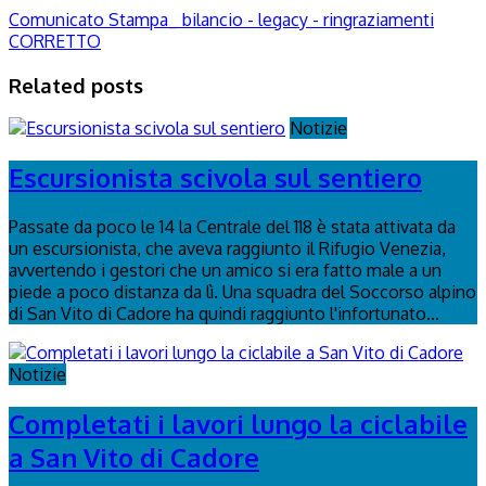
Comunicato Stampa_ bilancio - legacy - ringraziamenti
CORRETTO
Related posts
Notizie
Escursionista scivola sul sentiero
Passate da poco le 14 la Centrale del 118 è stata attivata da
un escursionista, che aveva raggiunto il Rifugio Venezia,
avvertendo i gestori che un amico si era fatto male a un
piede a poco distanza da lì. Una squadra del Soccorso alpino
di San Vito di Cadore ha quindi raggiunto l'infortunato...
Notizie
Completati i lavori lungo la ciclabile
a San Vito di Cadore