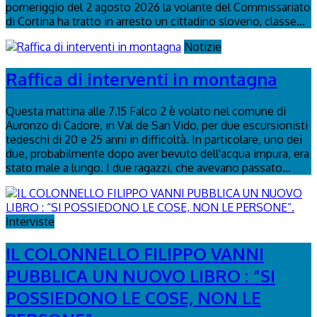
pomeriggio del 2 agosto 2026 la volante del Commissariato
di Cortina ha tratto in arresto un cittadino sloveno, classe...
Notizie
Raffica di interventi in montagna
Questa mattina alle 7.15 Falco 2 è volato nel comune di
Auronzo di Cadore, in Val de San Vido, per due escursionisti
tedeschi di 20 e 25 anni in difficoltà. In particolare, uno dei
due, probabilmente dopo aver bevuto dell'acqua impura, era
stato male a lungo. I due ragazzi, che avevano passato...
Interviste
IL COLONNELLO FILIPPO VANNI
PUBBLICA UN NUOVO LIBRO : “SI
POSSIEDONO LE COSE, NON LE