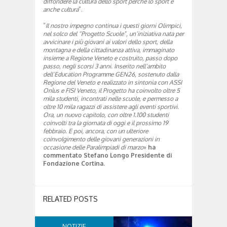
diffondere la cultura dello sport perché lo sport è
anche cultura
”.
“
Il nostro impegno continua i questi giorni Olimpici,
nel solco del “Progetto Scuole”, un’iniziativa nata per
avvicinare i più giovani ai valori dello sport, della
montagna e della cittadinanza attiva, immaginato
insieme a Regione Veneto e costruito, passo dopo
passo, negli scorsi 3 anni. Inserito nell’ambito
dell’Education Programme GEN26, sostenuto dalla
Regione del Veneto e realizzato in sintonia con ASSI
Onlus e FISI Veneto, il Progetto ha coinvolto oltre 5
mila studenti, incontrati nelle scuole, e permesso a
oltre 10 mila ragazzi di assistere agli eventi sportivi.
Ora, un nuovo capitolo, con oltre 1.100 studenti
coinvolti tra la giornata di oggi e il prossimo 19
febbraio. E poi, ancora, con un ulteriore
coinvolgimento delle giovani generazioni in
occasione delle Paralimpiadi di marzo
»
ha
commentato Stefano Longo Presidente di
Fondazione Cortina
.
RELATED POSTS
NOTIZIE