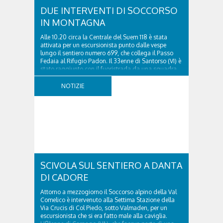
DUE INTERVENTI DI SOCCORSO
IN MONTAGNA
Alle 10.20 circa la Centrale del Suem 118 è stata
attivata per un escursionista punto dalle vespe
lungo il sentiero numero 699, che collega il Passo
Fedaia al Rifugio Padon. Il 33enne di Santorso (VI) è
stato raggiunto con il fuoristrada da una squadra
del Soccorso alpino della Val Pettorina...
NOTIZIE
SCIVOLA SUL SENTIERO A DANTA
DI CADORE
Attorno a mezzogiorno il Soccorso alpino della Val
Comelico è intervenuto alla Settima Stazione della
Via Crucis di Col Piedo, sotto Valmaden, per un
escursionista che si era fatto male alla caviglia.