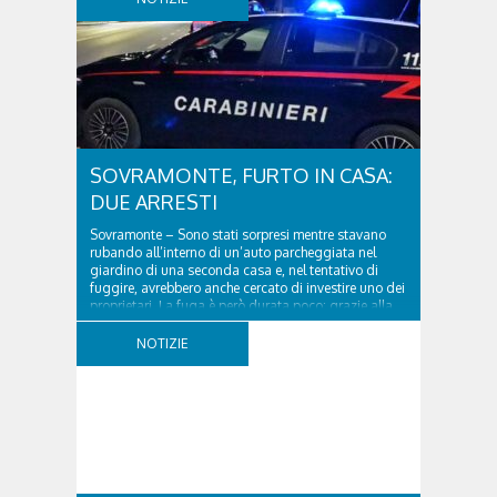
SOVRAMONTE, FURTO IN CASA:
DUE ARRESTI
Sovramonte – Sono stati sorpresi mentre stavano
rubando all’interno di un’auto parcheggiata nel
giardino di una seconda casa e, nel tentativo di
fuggire, avrebbero anche cercato di investire uno dei
proprietari. La fuga è però durata poco: grazie alla
tempestiva chiamata al 112 e all’intervento...
NOTIZIE