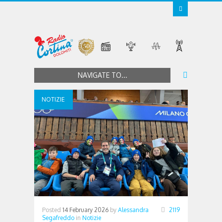
NAVIGATE TO...
NOTIZIE
Posted
14 February 2026
by
Alessandra
2119
Segafreddo
in
Notizie