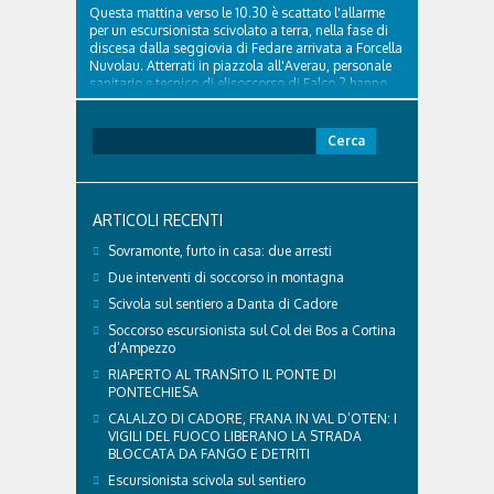
Questa mattina verso le 10.30 è scattato l'allarme
per un escursionista scivolato a terra, nella fase di
discesa dalla seggiovia di Fedare arrivata a Forcella
Nuvolau. Atterrati in piazzola all'Averau, personale
sanitario e tecnico di elisoccorso di Falco 2 hanno
raggiunto il 74enne di Teolo...
Ricerca
per:
ARTICOLI RECENTI
Sovramonte, furto in casa: due arresti
Due interventi di soccorso in montagna
Scivola sul sentiero a Danta di Cadore
Soccorso escursionista sul Col dei Bos a Cortina
d’Ampezzo
RIAPERTO AL TRANSITO IL PONTE DI
PONTECHIESA
CALALZO DI CADORE, FRANA IN VAL D’OTEN: I
VIGILI DEL FUOCO LIBERANO LA STRADA
BLOCCATA DA FANGO E DETRITI
Escursionista scivola sul sentiero