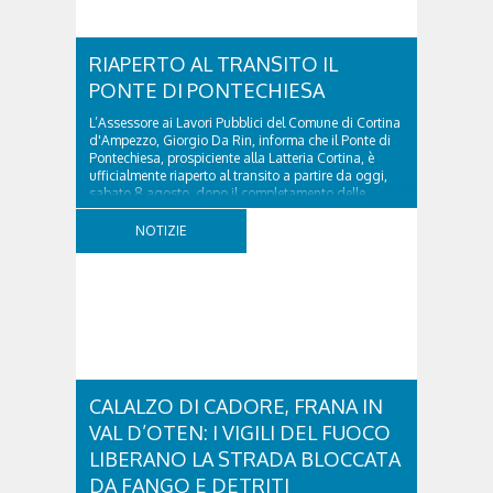
RIAPERTO AL TRANSITO IL
PONTE DI PONTECHIESA
L’Assessore ai Lavori Pubblici del Comune di Cortina
d'Ampezzo, Giorgio Da Rin, informa che il Ponte di
Pontechiesa, prospiciente alla Latteria Cortina, è
ufficialmente riaperto al transito a partire da oggi,
sabato 8 agosto, dopo il completamento delle
verifiche e il positivo collaudo...
NOTIZIE
CALALZO DI CADORE, FRANA IN
VAL D’OTEN: I VIGILI DEL FUOCO
LIBERANO LA STRADA BLOCCATA
DA FANGO E DETRITI