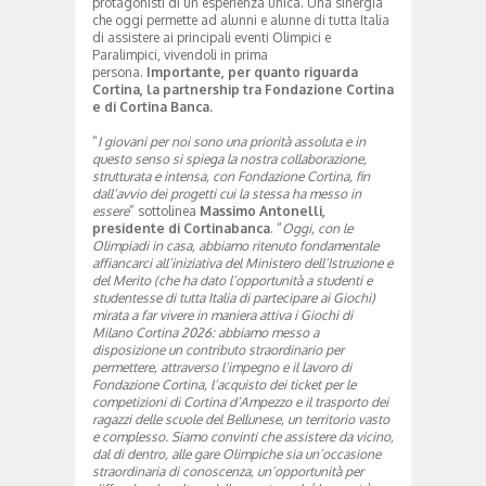
protagonisti di un’esperienza unica. Una sinergia
che oggi permette ad alunni e alunne di tutta Italia
di assistere ai principali eventi Olimpici e
Paralimpici, vivendoli in prima
persona.
Importante, per quanto riguarda
Cortina, la partnership tra Fondazione Cortina
e di Cortina Banca.
“
I giovani per noi sono una priorità assoluta e in
questo senso si spiega la nostra collaborazione,
strutturata e intensa, con Fondazione Cortina, fin
dall’avvio dei progetti cui la stessa ha messo in
essere
” sottolinea
Massimo Antonelli,
presidente di Cortinabanca
. “
Oggi, con le
Olimpiadi in casa, abbiamo ritenuto fondamentale
affiancarci all’iniziativa del Ministero dell’Istruzione e
del Merito (che ha dato l’opportunità a studenti e
studentesse di tutta Italia di partecipare ai Giochi)
mirata a far vivere in maniera attiva i Giochi di
Milano Cortina 2026: abbiamo messo a
disposizione un contributo straordinario per
permettere, attraverso l’impegno e il lavoro di
Fondazione Cortina, l’acquisto dei ticket per le
competizioni di Cortina d’Ampezzo e il trasporto dei
ragazzi delle scuole del Bellunese, un territorio vasto
e complesso. Siamo convinti che assistere da vicino,
dal di dentro, alle gare Olimpiche sia un’occasione
straordinaria di conoscenza, un’opportunità per