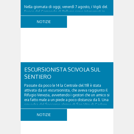
Nella giornata di oggi, venerdì 7 agosto, i Vigili del
Fuoco del Comando di Belluno sono intervenuti in
località Diassa, in Val d’Oten, nel comune di Calalzo
di Cadore, per liberare una strada rimasta bloccata
NOTIZIE
a seguito di una frana verificatasi intorno alle ore
18:00 di ieri. Le ruspe dei GOS...
ESCURSIONISTA SCIVOLA SUL
SENTIERO
Passate da poco le 14 la Centrale del 118 è stata
attivata da un escursionista, che aveva raggiunto il
Rifugio Venezia, avvertendo i gestori che un amico si
era fatto male a un piede a poco distanza da lì. Una
squadra del Soccorso alpino di San Vito di Cadore
ha quindi raggiunto l'infortunato...
NOTIZIE