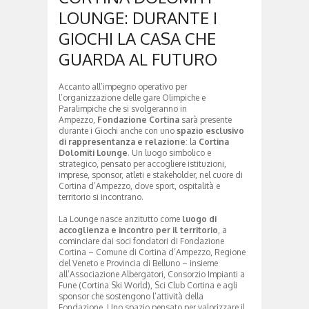
LOUNGE: DURANTE I
GIOCHI LA CASA CHE
GUARDA AL FUTURO
Accanto all’impegno operativo per
l’organizzazione delle gare Olimpiche e
Paralimpiche che si svolgeranno in
Ampezzo,
Fondazione Cortina
sarà presente
durante i Giochi anche con uno
spazio esclusivo
di rappresentanza e relazione
: la
Cortina
Dolomiti Lounge
. Un luogo simbolico e
strategico, pensato per accogliere istituzioni,
imprese, sponsor, atleti e stakeholder, nel cuore di
Cortina d’Ampezzo, dove sport, ospitalità e
territorio si incontrano.
La Lounge nasce anzitutto come
luogo di
accoglienza e incontro per il territorio
, a
cominciare dai soci fondatori di Fondazione
Cortina – Comune di Cortina d’Ampezzo, Regione
del Veneto e Provincia di Belluno – insieme
all’Associazione Albergatori, Consorzio Impianti a
Fune (Cortina Ski World), Sci Club Cortina e agli
sponsor che sostengono l’attività della
Fondazione. Uno spazio pensato per valorizzare il