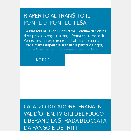
RIAPERTO AL TRANSITO IL
PONTE DI PONTECHIESA
L’Assessore ai Lavori Pubblici del Comune di Cortina
d'Ampezzo, Giorgio Da Rin, informa che il Ponte di
Pontechiesa, prospiciente alla Latteria Cortina, è
ufficialmente riaperto al transito a partire da oggi,
sabato 8 agosto, dopo il completamento delle
verifiche e il positivo collaudo...
NOTIZIE
CALALZO DI CADORE, FRANA IN
VAL D’OTEN: I VIGILI DEL FUOCO
LIBERANO LA STRADA BLOCCATA
DA FANGO E DETRITI