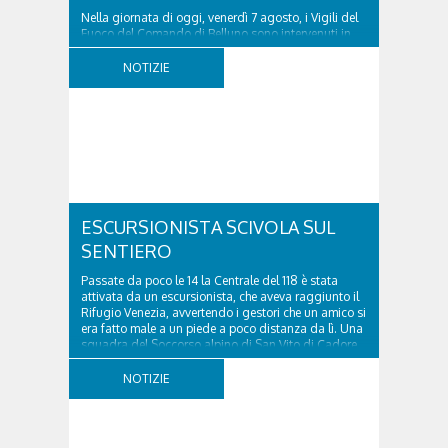
Nella giornata di oggi, venerdì 7 agosto, i Vigili del
Fuoco del Comando di Belluno sono intervenuti in
località Diassa, in Val d’Oten, nel comune di Calalzo
di Cadore, per liberare una strada rimasta bloccata
NOTIZIE
a seguito di una frana verificatasi intorno alle ore
18:00 di ieri. Le ruspe dei GOS...
ESCURSIONISTA SCIVOLA SUL
SENTIERO
Passate da poco le 14 la Centrale del 118 è stata
attivata da un escursionista, che aveva raggiunto il
Rifugio Venezia, avvertendo i gestori che un amico si
era fatto male a un piede a poco distanza da lì. Una
squadra del Soccorso alpino di San Vito di Cadore
ha quindi raggiunto l'infortunato...
NOTIZIE