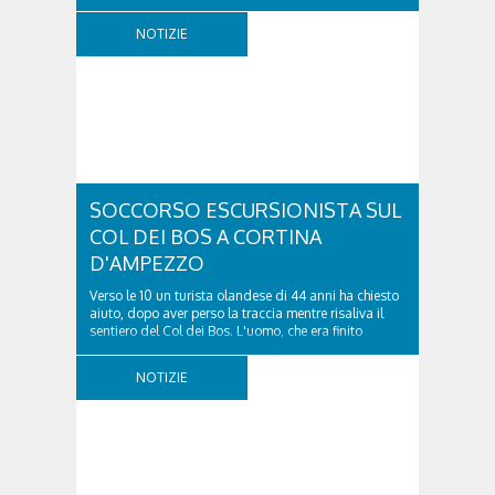
comitiva e aveva riportato un trauma...
NOTIZIE
SOCCORSO ESCURSIONISTA SUL
COL DEI BOS A CORTINA
D'AMPEZZO
Verso le 10 un turista olandese di 44 anni ha chiesto
aiuto, dopo aver perso la traccia mentre risaliva il
sentiero del Col dei Bos. L'uomo, che era finito
incrodato sulla parete, sotto la verticale allo storico
ospedale militare, tra la Ferrata truppe alpine e le
NOTIZIE
Torri del Falzarego, era...