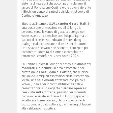
sistema di relazioni che accompagna da anni il
lavoro di Fondazione Cortina e che troverà durante
i Giochi un punto di sintesi e visibilità nel cuore di
Cortina d’Ampezzo.
Situata all’interno dell’
Alexander Girardi Hall
, in
una posizione di massima visibilità lungo il
percorso verso le venue di gara, la Lounge non
vuole essere una semplice area hospitality, ma un
salotto d’eccellenza dedicato al networking, al
dialogo e alla costruzione di relazioni durature.
Uno spazio riservato e selezionato, concepito per
raccontare l’identità di Cortina e contribuire a
rafforzare l’eredità dei Giochi oltre il 2026.
La Cortina Dolomiti Lounge si articola in
ambienti
modulari e dinamici
: un’area ristorante e bar
curata dallo
Chef Team di Cortina
, che riunisce
alcune delle migliori espressioni della ristorazione
locale; una
sala eventi
attrezzata con palco e
ledwall, ideale per incontri istituzionali, talk e
presentazioni; e un elegante
giardino open air
con vista sulle Tofane
, pensato per momenti
conviviali e serate esclusive. Un luogo capace di
adattarsi a format diversi, dagli appuntamenti
istituzionali a quelli culturali, dai meeting di lavoro
alle celebrazioni sportive.