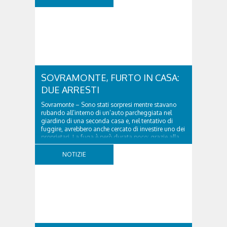
SOVRAMONTE, FURTO IN CASA:
DUE ARRESTI
Sovramonte – Sono stati sorpresi mentre stavano
rubando all’interno di un’auto parcheggiata nel
giardino di una seconda casa e, nel tentativo di
fuggire, avrebbero anche cercato di investire uno dei
proprietari. La fuga è però durata poco: grazie alla
tempestiva chiamata al 112 e all’intervento...
NOTIZIE