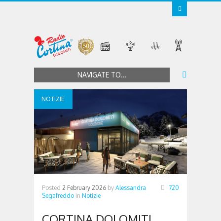
NAVIGATE TO...
NOTIZIE
Posted
2 February 2026
by
Alessandra
720
Segafreddo
in
Notizie
CORTINA DOLOMITI