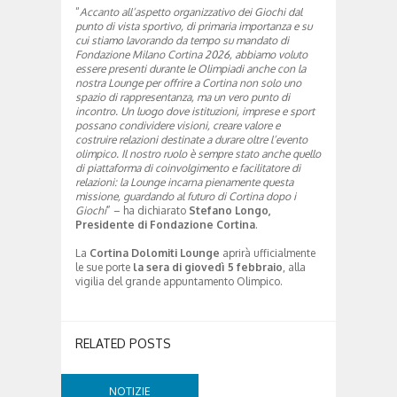
“
Accanto all’aspetto organizzativo dei Giochi dal
punto di vista sportivo, di primaria importanza e su
cui stiamo lavorando da tempo su mandato di
Fondazione Milano Cortina 2026, abbiamo voluto
essere presenti durante le Olimpiadi anche con la
nostra Lounge per offrire a Cortina non solo uno
spazio di rappresentanza, ma un vero punto di
incontro. Un luogo dove istituzioni, imprese e sport
possano condividere visioni, creare valore e
costruire relazioni destinate a durare oltre l’evento
olimpico. Il nostro ruolo è sempre stato anche quello
di piattaforma di coinvolgimento e facilitatore di
relazioni: la Lounge incarna pienamente questa
missione, guardando al futuro di Cortina dopo i
Giochi
” – ha dichiarato
Stefano Longo,
Presidente di Fondazione Cortina
.
La
Cortina Dolomiti Lounge
aprirà ufficialmente
le sue porte
la sera di giovedì 5 febbraio
, alla
vigilia del grande appuntamento Olimpico.
RELATED POSTS
NOTIZIE