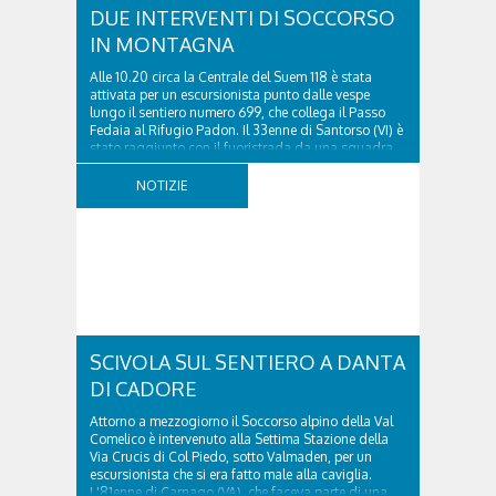
DUE INTERVENTI DI SOCCORSO
IN MONTAGNA
Alle 10.20 circa la Centrale del Suem 118 è stata
attivata per un escursionista punto dalle vespe
lungo il sentiero numero 699, che collega il Passo
Fedaia al Rifugio Padon. Il 33enne di Santorso (VI) è
stato raggiunto con il fuoristrada da una squadra
del Soccorso alpino della Val Pettorina...
NOTIZIE
SCIVOLA SUL SENTIERO A DANTA
DI CADORE
Attorno a mezzogiorno il Soccorso alpino della Val
Comelico è intervenuto alla Settima Stazione della
Via Crucis di Col Piedo, sotto Valmaden, per un
escursionista che si era fatto male alla caviglia.
L'81enne di Carnago (VA), che faceva parte di una