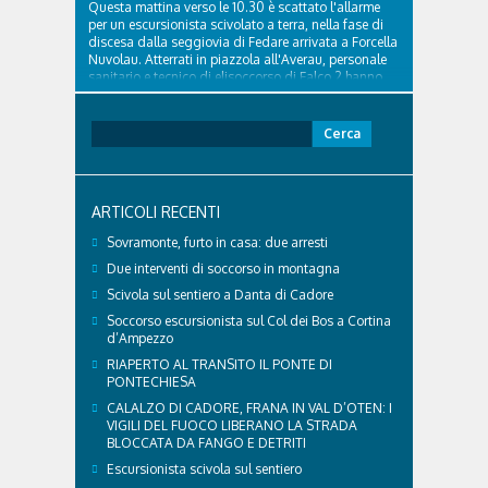
Questa mattina verso le 10.30 è scattato l'allarme
per un escursionista scivolato a terra, nella fase di
discesa dalla seggiovia di Fedare arrivata a Forcella
Nuvolau. Atterrati in piazzola all'Averau, personale
sanitario e tecnico di elisoccorso di Falco 2 hanno
raggiunto il 74enne di Teolo...
Ricerca
per:
ARTICOLI RECENTI
Sovramonte, furto in casa: due arresti
Due interventi di soccorso in montagna
Scivola sul sentiero a Danta di Cadore
Soccorso escursionista sul Col dei Bos a Cortina
d’Ampezzo
RIAPERTO AL TRANSITO IL PONTE DI
PONTECHIESA
CALALZO DI CADORE, FRANA IN VAL D’OTEN: I
VIGILI DEL FUOCO LIBERANO LA STRADA
BLOCCATA DA FANGO E DETRITI
Escursionista scivola sul sentiero