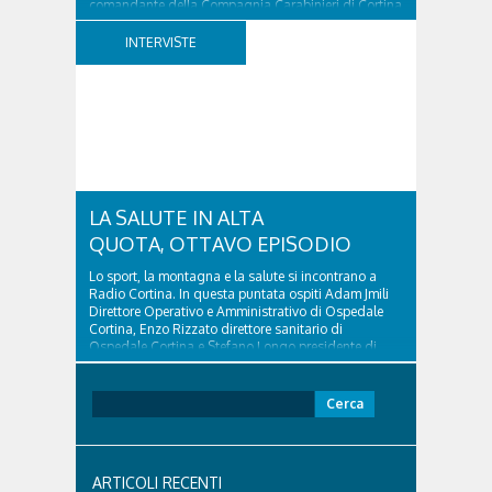
comandante della Compagnia Carabinieri di Cortina
d’Ampezzo sino al 2010, esperto di legislazione
nazionale ed europea, è l’ideatore del progetto di
INTERVISTE
tutela “Una stanza tutta per sé”, modello diffuso in
Italia e Francia. Giurista e autore, svolge...
LA SALUTE IN ALTA
QUOTA, OTTAVO EPISODIO
Lo sport, la montagna e la salute si incontrano a
Radio Cortina. In questa puntata ospiti Adam Jmili
Direttore Operativo e Amministrativo di Ospedale
Cortina, Enzo Rizzato direttore sanitario di
Ospedale Cortina e Stefano Longo presidente di
Fondazione Cortina. GVM Care & Research –...
Ricerca
per:
ARTICOLI RECENTI