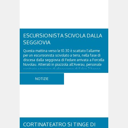
ESCURSIONISTA SCIVOLA DALLA
SEGGIOVIA
Questa mattina verso le 10.30 è scattato l'allarme
per un escursionista scivolato a terra, nella fase di
discesa dalla seggiovia di Fedare arrivata a Forcella
Nuvolau. Atterrati in piazzola all'Averau, personale
sanitario e tecnico di elisoccorso di Falco 2 hanno
raggiunto il 74enne di Teolo...
NOTIZIE
CORTINATEATRO SI TINGE DI