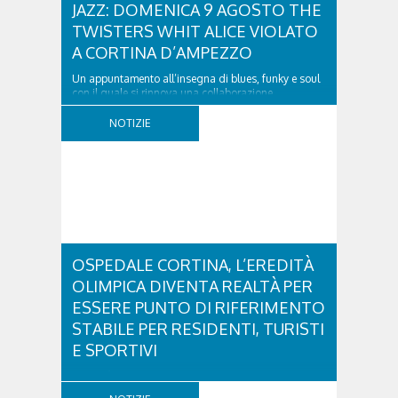
JAZZ: DOMENICA 9 AGOSTO THE
TWISTERS WHIT ALICE VIOLATO
A CORTINA D’AMPEZZO
Un appuntamento all’insegna di blues, funky e soul
con il quale si rinnova una collaborazione
collaudata, quella con il Dolomiti Blues&Soul
Festival. Domenica 9 agosto alle 18.00 in piazza
NOTIZIE
Dibona andrà in scena uno show carico di groove,
con una collaudatissima sessione ritmica e...
OSPEDALE CORTINA, L’EREDITÀ
OLIMPICA DIVENTA REALTÀ PER
ESSERE PUNTO DI RIFERIMENTO
STABILE PER RESIDENTI, TURISTI
E SPORTIVI
L'eredità delle Olimpiadi e Paralimpiadi di Milano
Cortina continua a produrre effetti concreti sul