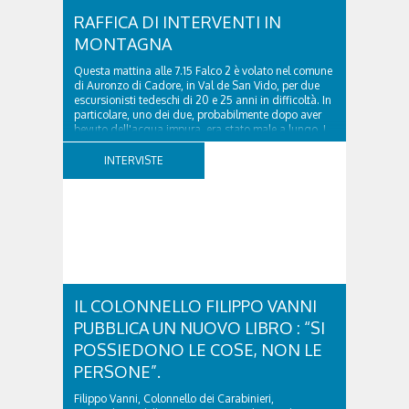
RAFFICA DI INTERVENTI IN
MONTAGNA
Questa mattina alle 7.15 Falco 2 è volato nel comune
di Auronzo di Cadore, in Val de San Vido, per due
escursionisti tedeschi di 20 e 25 anni in difficoltà. In
particolare, uno dei due, probabilmente dopo aver
bevuto dell'acqua impura, era stato male a lungo. I
due ragazzi, che avevano passato...
INTERVISTE
IL COLONNELLO FILIPPO VANNI
PUBBLICA UN NUOVO LIBRO : “SI
POSSIEDONO LE COSE, NON LE
PERSONE”.
Filippo Vanni, Colonnello dei Carabinieri,