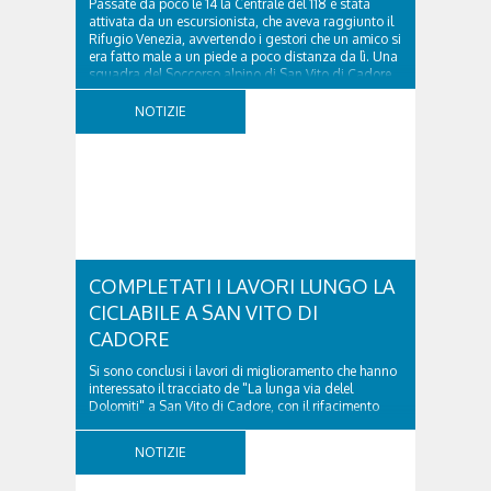
Passate da poco le 14 la Centrale del 118 è stata
attivata da un escursionista, che aveva raggiunto il
Rifugio Venezia, avvertendo i gestori che un amico si
era fatto male a un piede a poco distanza da lì. Una
squadra del Soccorso alpino di San Vito di Cadore
ha quindi raggiunto l'infortunato...
NOTIZIE
COMPLETATI I LAVORI LUNGO LA
CICLABILE A SAN VITO DI
CADORE
Si sono conclusi i lavori di miglioramento che hanno
interessato il tracciato de "La lunga via delel
Dolomiti" a San Vito di Cadore, con il rifacimento
della nuova pavimentazione in asfalto, il ripristino
della segnaletica orizzontale e l'installazione di
NOTIZIE
appositi dissuasori in corrispondenza...