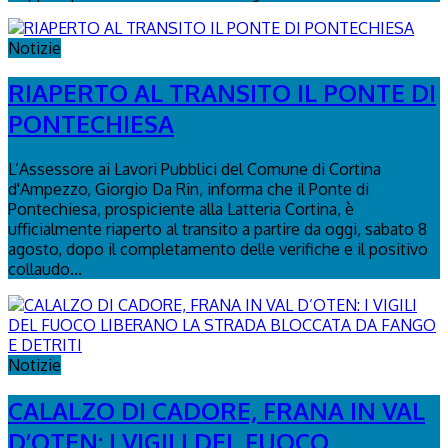
Notizie
RIAPERTO AL TRANSITO IL PONTE DI
PONTECHIESA
L’Assessore ai Lavori Pubblici del Comune di Cortina
d'Ampezzo, Giorgio Da Rin, informa che il Ponte di
Pontechiesa, prospiciente alla Latteria Cortina, è
ufficialmente riaperto al transito a partire da oggi, sabato 8
agosto, dopo il completamento delle verifiche e il positivo
collaudo...
Notizie
CALALZO DI CADORE, FRANA IN VAL
D’OTEN: I VIGILI DEL FUOCO