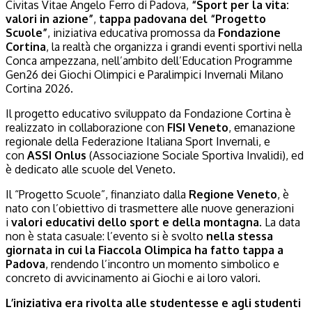
Civitas Vitae Angelo Ferro di Padova,
“Sport per la vita:
valori in azione”
,
tappa padovana del “Progetto
Scuole”
, iniziativa educativa promossa da
Fondazione
Cortina
, la realtà che organizza i grandi eventi sportivi nella
Conca ampezzana, nell’ambito dell’Education Programme
Gen26 dei Giochi Olimpici e Paralimpici Invernali Milano
Cortina 2026.
Il progetto educativo sviluppato da Fondazione Cortina è
realizzato in collaborazione con
FISI Veneto
, emanazione
regionale della Federazione Italiana Sport Invernali, e
con
ASSI Onlus
(Associazione Sociale Sportiva Invalidi), ed
è dedicato alle scuole del Veneto.
Il “Progetto Scuole”, finanziato dalla
Regione Veneto
, è
nato con l’obiettivo di trasmettere alle nuove generazioni
i
valori educativi dello sport e della montagna
. La data
non è stata casuale: l’evento si è svolto
nella stessa
giornata in cui la Fiaccola Olimpica ha fatto tappa a
Padova
, rendendo l’incontro un momento simbolico e
concreto di avvicinamento ai Giochi e ai loro valori.
L’iniziativa era rivolta alle studentesse e agli studenti