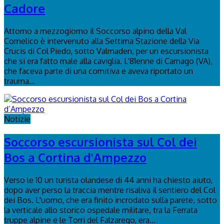
Cadore
Attorno a mezzogiorno il Soccorso alpino della Val
Comelico è intervenuto alla Settima Stazione della Via
Crucis di Col Piedo, sotto Valmaden, per un escursionista
che si era fatto male alla caviglia. L'81enne di Carnago (VA),
che faceva parte di una comitiva e aveva riportato un
trauma...
Notizie
Soccorso escursionista sul Col dei
Bos a Cortina d'Ampezzo
Verso le 10 un turista olandese di 44 anni ha chiesto aiuto,
dopo aver perso la traccia mentre risaliva il sentiero del Col
dei Bos. L'uomo, che era finito incrodato sulla parete, sotto
la verticale allo storico ospedale militare, tra la Ferrata
truppe alpine e le Torri del Falzarego, era...