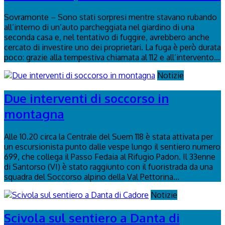
Sovramonte – Sono stati sorpresi mentre stavano rubando
all’interno di un’auto parcheggiata nel giardino di una
seconda casa e, nel tentativo di fuggire, avrebbero anche
cercato di investire uno dei proprietari. La fuga è però durata
poco: grazie alla tempestiva chiamata al 112 e all’intervento...
Notizie
Due interventi di soccorso in
montagna
Alle 10.20 circa la Centrale del Suem 118 è stata attivata per
un escursionista punto dalle vespe lungo il sentiero numero
699, che collega il Passo Fedaia al Rifugio Padon. Il 33enne
di Santorso (VI) è stato raggiunto con il fuoristrada da una
squadra del Soccorso alpino della Val Pettorina...
Notizie
Scivola sul sentiero a Danta di