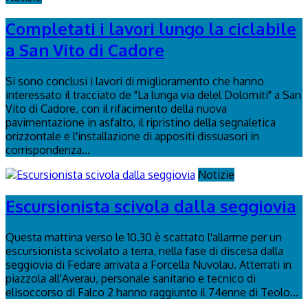
Completati i lavori lungo la ciclabile
a San Vito di Cadore
Si sono conclusi i lavori di miglioramento che hanno
interessato il tracciato de "La lunga via delel Dolomiti" a San
Vito di Cadore, con il rifacimento della nuova
pavimentazione in asfalto, il ripristino della segnaletica
orizzontale e l'installazione di appositi dissuasori in
corrispondenza...
Notizie
Escursionista scivola dalla seggiovia
Questa mattina verso le 10.30 è scattato l'allarme per un
escursionista scivolato a terra, nella fase di discesa dalla
seggiovia di Fedare arrivata a Forcella Nuvolau. Atterrati in
piazzola all'Averau, personale sanitario e tecnico di
elisoccorso di Falco 2 hanno raggiunto il 74enne di Teolo...