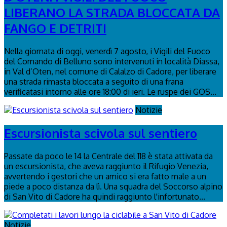
LIBERANO LA STRADA BLOCCATA DA
FANGO E DETRITI
Nella giornata di oggi, venerdì 7 agosto, i Vigili del Fuoco
del Comando di Belluno sono intervenuti in località Diassa,
in Val d’Oten, nel comune di Calalzo di Cadore, per liberare
una strada rimasta bloccata a seguito di una frana
verificatasi intorno alle ore 18:00 di ieri. Le ruspe dei GOS...
Notizie
Escursionista scivola sul sentiero
Passate da poco le 14 la Centrale del 118 è stata attivata da
un escursionista, che aveva raggiunto il Rifugio Venezia,
avvertendo i gestori che un amico si era fatto male a un
piede a poco distanza da lì. Una squadra del Soccorso alpino
di San Vito di Cadore ha quindi raggiunto l'infortunato...
Notizie