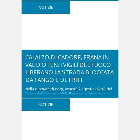
verifiche e il positivo collaudo...
NOTIZIE
CALALZO DI CADORE, FRANA IN
VAL D’OTEN: I VIGILI DEL FUOCO
LIBERANO LA STRADA BLOCCATA
DA FANGO E DETRITI
Nella giornata di oggi, venerdì 7 agosto, i Vigili del
Fuoco del Comando di Belluno sono intervenuti in
località Diassa, in Val d’Oten, nel comune di Calalzo
di Cadore, per liberare una strada rimasta bloccata
NOTIZIE
a seguito di una frana verificatasi intorno alle ore
18:00 di ieri. Le ruspe dei GOS...