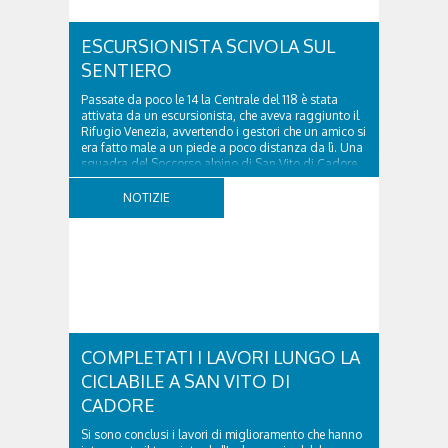
ESCURSIONISTA SCIVOLA SUL
SENTIERO
Passate da poco le 14 la Centrale del 118 è stata
attivata da un escursionista, che aveva raggiunto il
Rifugio Venezia, avvertendo i gestori che un amico si
era fatto male a un piede a poco distanza da lì. Una
squadra del Soccorso alpino di San Vito di Cadore
ha quindi raggiunto l'infortunato...
NOTIZIE
COMPLETATI I LAVORI LUNGO LA
CICLABILE A SAN VITO DI
CADORE
Si sono conclusi i lavori di miglioramento che hanno