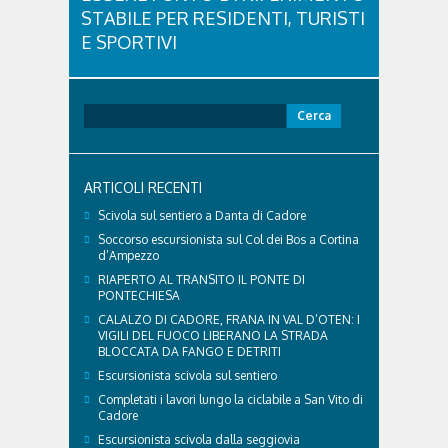
STABILE PER RESIDENTI, TURISTI
E SPORTIVI
L'eredità delle Olimpiadi e Paralimpiadi di Milano
Cortina continua a produrre effetti concreti sul
territorio dolomitico. Ospedale Cortina -
Ricerca
struttura parte di GVM Care & Research che durante i
per:
Giochi ha prestato assistenza sanitaria ad atleti,
delegazioni e pubblico, sta per entrare in una...
ARTICOLI RECENTI
Scivola sul sentiero a Danta di Cadore
Soccorso escursionista sul Col dei Bos a Cortina
d’Ampezzo
RIAPERTO AL TRANSITO IL PONTE DI
PONTECHIESA
CALALZO DI CADORE, FRANA IN VAL D’OTEN: I
VIGILI DEL FUOCO LIBERANO LA STRADA
BLOCCATA DA FANGO E DETRITI
Escursionista scivola sul sentiero
Completati i lavori lungo la ciclabile a San Vito di
Cadore
Escursionista scivola dalla seggiovia