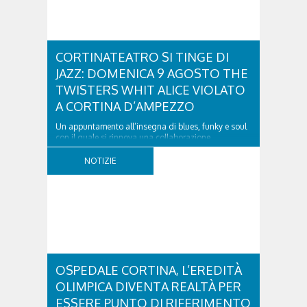
CORTINATEATRO SI TINGE DI
JAZZ: DOMENICA 9 AGOSTO THE
TWISTERS WHIT ALICE VIOLATO
A CORTINA D’AMPEZZO
Un appuntamento all’insegna di blues, funky e soul
con il quale si rinnova una collaborazione
collaudata, quella con il Dolomiti Blues&Soul
Festival. Domenica 9 agosto alle 18.00 in piazza
NOTIZIE
Dibona andrà in scena uno show carico di groove,
con una collaudatissima sessione ritmica e...
OSPEDALE CORTINA, L’EREDITÀ
OLIMPICA DIVENTA REALTÀ PER
ESSERE PUNTO DI RIFERIMENTO