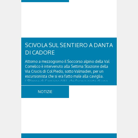
SCIVOLA SUL SENTIERO A DANTA
DI CADORE
Attorno a mezzogiorno il Soccorso alpino della Val
Comelico è intervenuto alla Settima Stazione della
Via Crucis di Col Piedo, sotto Valmaden, per un
escursionista che si era fatto male alla caviglia.
L'81enne di Carnago (VA), che faceva parte di una
comitiva e aveva riportato un trauma...
NOTIZIE