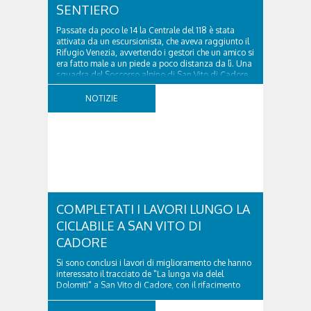
SENTIERO
Passate da poco le 14 la Centrale del 118 è stata
attivata da un escursionista, che aveva raggiunto il
Rifugio Venezia, avvertendo i gestori che un amico si
era fatto male a un piede a poco distanza da lì. Una
squadra del Soccorso alpino di San Vito di Cadore
ha quindi raggiunto l'infortunato...
NOTIZIE
COMPLETATI I LAVORI LUNGO LA
CICLABILE A SAN VITO DI
CADORE
Si sono conclusi i lavori di miglioramento che hanno
interessato il tracciato de "La lunga via delel
Dolomiti" a San Vito di Cadore, con il rifacimento
della nuova pavimentazione in asfalto, il ripristino
della segnaletica orizzontale e l'installazione di