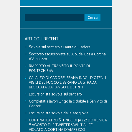
L'eredità delle Olimpiadi e Paralimpiadi di Milano
Cortina continua a produrre effetti concreti sul
territorio dolomitico. Ospedale Cortina -
Ricerca
struttura parte di GVM Care & Research che durante i
per:
Giochi ha prestato assistenza sanitaria ad atleti,
delegazioni e pubblico, sta per entrare in una...
ARTICOLI RECENTI
Scivola sul sentiero a Danta di Cadore
Soccorso escursionista sul Col dei Bos a Cortina
d’Ampezzo
RIAPERTO AL TRANSITO IL PONTE DI
PONTECHIESA
CALALZO DI CADORE, FRANA IN VAL D’OTEN: I
VIGILI DEL FUOCO LIBERANO LA STRADA
BLOCCATA DA FANGO E DETRITI
Escursionista scivola sul sentiero
Completati i lavori lungo la ciclabile a San Vito di
Cadore
Escursionista scivola dalla seggiovia
CORTINATEATRO SI TINGE DI JAZZ: DOMENICA
9 AGOSTO THE TWISTERS WHIT ALICE
VIOLATO A CORTINA D’AMPEZZO