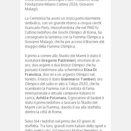
Fondazione Milano Cortina 2026, Giovanni
Malagò.
La Cerimonia ha avuto un inizio particolarmente
simbolico, con un grande ritorno a cinque cerchi.
Giancarlo Peris, mezzofondista che nel 1960 fu
l’ultimo tedoforo dei Giochi Olimpici di Roma, ha
consegnato la lanterna con la Fiamma Olimpica a
Giovanni Malagò, che ha poi acceso il Braciere del
Viaggio della Fiamma Olimpica.
Il primo a correre allo Stadio dei Marmi è stato il
nuotatore
Gregorio Paltrinieri
, vincitore di un
oro, due argenti e due bronzi Olimpici che ha
passato il testimone alla schermitrice
Elisa Di
Francisca
, due ori e un argento Olimpici nel
fioretto. Il terzo è stato
Gianmarco Tamberi
, oro
Olimpico del salto in alto a Tokyo 2020, che ha
scambiato la Fiamma con il cestista di fama
internazionale e attuale campione italiano in
carica,
Achille Polonara
. Il giocatore di basket è
stato il primo tedoforo a lasciare lo Stadio dei
Marmi con la Fiamma, dando il via alla staffetta
dentro la città di Roma.
Sono 164 i tedofori nel primo dei 63 giorni di
staffetta. Tra loro, grandi nomi italiani dello sport e
dello spettacolo: dal tennista Matteo Berrettini ai