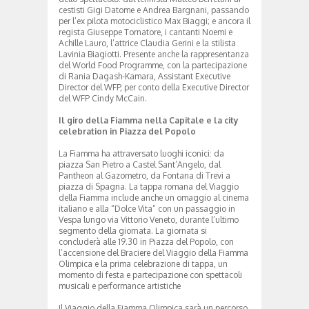
cestisti Gigi Datome e Andrea Bargnani, passando
per l’ex pilota motociclistico Max Biaggi; e ancora il
regista Giuseppe Tornatore, i cantanti Noemi e
Achille Lauro, l’attrice Claudia Gerini e la stilista
Lavinia Biagiotti. Presente anche la rappresentanza
del World Food Programme, con la partecipazione
di Rania Dagash-Kamara, Assistant Executive
Director del WFP, per conto della Executive Director
del WFP Cindy McCain.
Il giro della Fiamma nella Capitale e la city
celebration in Piazza del Popolo
La Fiamma ha attraversato luoghi iconici: da
piazza San Pietro a Castel Sant’Angelo, dal
Pantheon al Gazometro, da Fontana di Trevi a
piazza di Spagna. La tappa romana del Viaggio
della Fiamma include anche un omaggio al cinema
italiano e alla “Dolce Vita” con un passaggio in
Vespa lungo via Vittorio Veneto, durante l’ultimo
segmento della giornata. La giornata si
concluderà alle 19.30 in Piazza del Popolo, con
l’accensione del Braciere del Viaggio della Fiamma
Olimpica e la prima celebrazione di tappa, un
momento di festa e partecipazione con spettacoli
musicali e performance artistiche
Il Viaggio della Fiamma Olimpica sarà un percorso