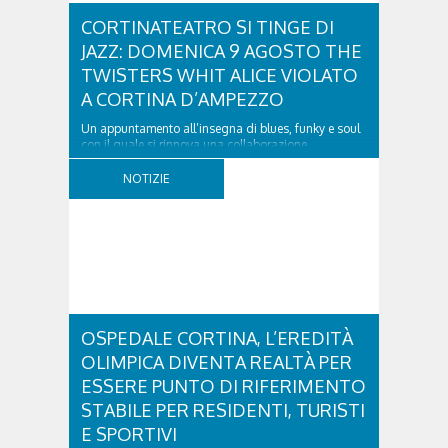
CORTINATEATRO SI TINGE DI
JAZZ: DOMENICA 9 AGOSTO THE
TWISTERS WHIT ALICE VIOLATO
A CORTINA D’AMPEZZO
Un appuntamento all’insegna di blues, funky e soul
con il quale si rinnova una collaborazione
collaudata, quella con il Dolomiti Blues&Soul
Festival. Domenica 9 agosto alle 18.00 in piazza
NOTIZIE
Dibona andrà in scena uno show carico di groove,
con una collaudatissima sessione ritmica e...
OSPEDALE CORTINA, L’EREDITÀ
OLIMPICA DIVENTA REALTÀ PER
ESSERE PUNTO DI RIFERIMENTO
STABILE PER RESIDENTI, TURISTI
E SPORTIVI