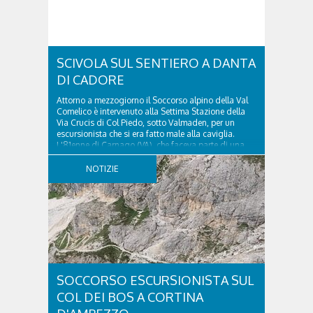
SCIVOLA SUL SENTIERO A DANTA
DI CADORE
Attorno a mezzogiorno il Soccorso alpino della Val
Comelico è intervenuto alla Settima Stazione della
Via Crucis di Col Piedo, sotto Valmaden, per un
escursionista che si era fatto male alla caviglia.
L'81enne di Carnago (VA), che faceva parte di una
comitiva e aveva riportato un trauma...
NOTIZIE
SOCCORSO ESCURSIONISTA SUL
COL DEI BOS A CORTINA