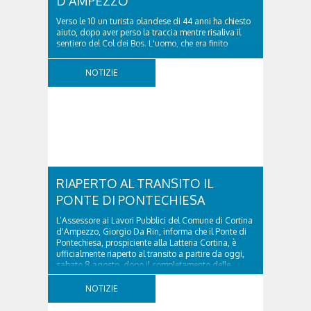
D'AMPEZZO
Verso le 10 un turista olandese di 44 anni ha chiesto
aiuto, dopo aver perso la traccia mentre risaliva il
sentiero del Col dei Bos. L'uomo, che era finito
incrodato sulla parete, sotto la verticale allo storico
ospedale militare, tra la Ferrata truppe alpine e le
NOTIZIE
Torri del Falzarego, era...
RIAPERTO AL TRANSITO IL
PONTE DI PONTECHIESA
L’Assessore ai Lavori Pubblici del Comune di Cortina
d'Ampezzo, Giorgio Da Rin, informa che il Ponte di
Pontechiesa, prospiciente alla Latteria Cortina, è
ufficialmente riaperto al transito a partire da oggi,
sabato 8 agosto, dopo il completamento delle
verifiche e il positivo collaudo...
NOTIZIE