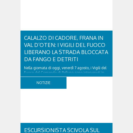
CALALZO DI CADORE, FRANA IN
VAL D’OTEN: I VIGILI DEL FUOCO
LIBERANO LA STRADA BLOCCATA
DA FANGO E DETRITI
Nella giornata di oggi, venerdì 7 agosto, i Vigili del
Fuoco del Comando di Belluno sono intervenuti in
località Diassa, in Val d’Oten, nel comune di Calalzo
di Cadore, per liberare una strada rimasta bloccata
NOTIZIE
a seguito di una frana verificatasi intorno alle ore
18:00 di ieri. Le ruspe dei GOS...
ESCURSIONISTA SCIVOLA SUL