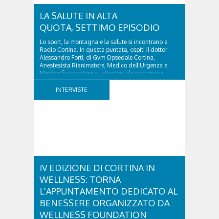
LA SALUTE IN ALTA
QUOTA, SETTIMO EPISODIO
Lo sport, la montagna e la salute si incontrano a
Radio Cortina. In questa puntata, ospiti il dottor
Alessandro Forti, di Gvm Opsedale Cortina,
Anestesista Rianimatore, Medico dell'Urgenza e
Medico Soccorritore su elicotteri da soccorso e
l'ingegner Michele Titton, delegato della sezione...
INTERVISTE
IV EDIZIONE DI CORTINA IN
WELLNESS: TORNA
L'APPUNTAMENTO DEDICATO AL
BENESSERE ORGANIZZATO DA
WELLNESS FOUNDATION