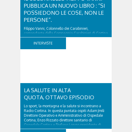
PUBBLICA UN NUOVO LIBRO : “SI
POSSIEDONO LE COSE, NON LE
PERSONE”.
Filippo Vanni, Colonnello dei Carabinieri,
comandante della Compagnia Carabinieri di Cortina
d’Ampezzo sino al 2010, esperto di legislazione
nazionale ed europea, è l’ideatore del progetto di
INTERVISTE
tutela “Una stanza tutta per sé”, modello diffuso in
Italia e Francia. Giurista e autore, svolge...
LA SALUTE IN ALTA
QUOTA, OTTAVO EPISODIO
Lo sport, la montagna e la salute si incontrano a
Radio Cortina. In questa puntata ospiti Adam Jmili
Direttore Operativo e Amministrativo di Ospedale
Cortina, Enzo Rizzato direttore sanitario di
Ospedale Cortina e Stefano Longo presidente di
Fondazione Cortina. GVM Care & Research –...