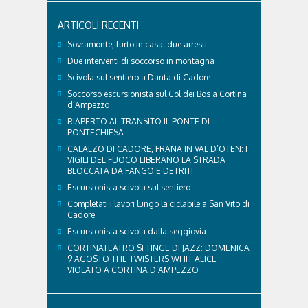
anche i nostri amici a quattro zampe hanno bisogno
di qualche attenzione in più. Ne abbiamo parlato
ARTICOLI RECENTI
con il veterinario di Cortina, che ci ha illustrato i
principali accorgimenti per aiutare i cani ad
Sovramonte, furto in casa: due arresti
affrontare il caldo in sicurezza e benessere...
Due interventi di soccorso in montagna
Scivola sul sentiero a Danta di Cadore
Soccorso escursionista sul Col dei Bos a Cortina
d’Ampezzo
RIAPERTO AL TRANSITO IL PONTE DI
PONTECHIESA
CALALZO DI CADORE, FRANA IN VAL D’OTEN: I
VIGILI DEL FUOCO LIBERANO LA STRADA
BLOCCATA DA FANGO E DETRITI
Escursionista scivola sul sentiero
Completati i lavori lungo la ciclabile a San Vito di
Cadore
Escursionista scivola dalla seggiovia
CORTINATEATRO SI TINGE DI JAZZ: DOMENICA
9 AGOSTO THE TWISTERS WHIT ALICE
VIOLATO A CORTINA D’AMPEZZO