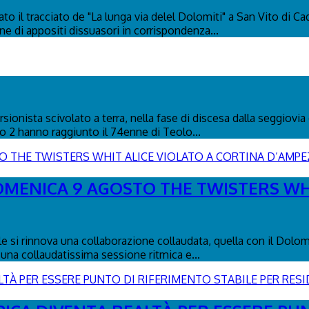
to il tracciato de "La lunga via delel Dolomiti" a San Vito di C
ione di appositi dissuasori in corrispondenza...
ionista scivolato a terra, nella fase di discesa dalla seggiovia 
co 2 hanno raggiunto il 74enne di Teolo...
DOMENICA 9 AGOSTO THE TWISTERS WH
le si rinnova una collaborazione collaudata, quella con il Dolo
una collaudatissima sessione ritmica e...