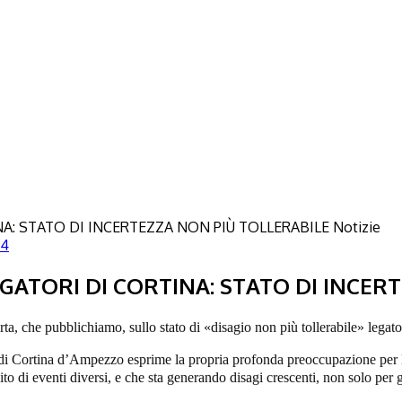
Notizie
84
RGATORI DI CORTINA: STATO DI INCER
erta, che pubblichiamo,
sullo stato di
«
disagio non più tollerabile
»
legato
ri di Cortina d’Ampezzo esprime la propria profonda preoccupazione per la
o di eventi diversi, e che sta generando disagi crescenti, non solo per g