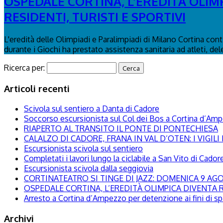
OSPEDALE CORTINA, L’EREDITÀ OLIM
RESIDENTI, TURISTI E SPORTIVI
L'eredità delle Olimpiadi e Paralimpiadi di Milano Cortina con
durante i Giochi ha prestato assistenza sanitaria ad atleti, del
Ricerca per:
Articoli recenti
Scivola sul sentiero a Danta di Cadore
Soccorso escursionista sul Col dei Bos a Cortina d’Am
RIAPERTO AL TRANSITO IL PONTE DI PONTECHIESA
CALALZO DI CADORE, FRANA IN VAL D’OTEN: I VIGI
Escursionista scivola sul sentiero
Completati i lavori lungo la ciclabile a San Vito di Cador
Escursionista scivola dalla seggiovia
CORTINATEATRO SI TINGE DI JAZZ: DOMENICA 9 A
OSPEDALE CORTINA, L’EREDITÀ OLIMPICA DIVENTA R
Arresto a Cortina d’Ampezzo per detenzione ai fini di s
Archivi