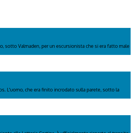
o, sotto Valmaden, per un escursionista che si era fatto male
os. L'uomo, che era finito incrodato sulla parete, sotto la