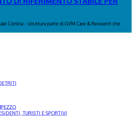
NTO DI RIFERIMENTO STABILE PER
edale Cortina - struttura parte di GVM Care & Research che
DETRITI
AMPEZZO
SIDENTI, TURISTI E SPORTIVI