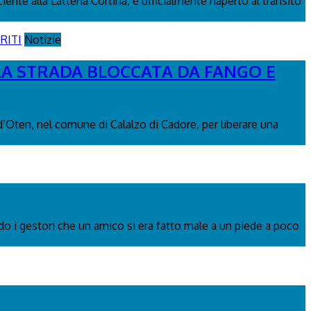
nte alla Latteria Cortina, è ufficialmente riaperto al transito
Notizie
 LA STRADA BLOCCATA DA FANGO E
 d’Oten, nel comune di Calalzo di Cadore, per liberare una
ndo i gestori che un amico si era fatto male a un piede a poco