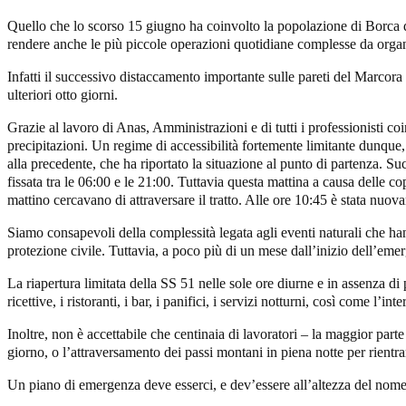
Quello che lo scorso 15 giugno ha coinvolto la popolazione di Borca di
rendere anche le più piccole operazioni quotidiane complesse da orga
Infatti il successivo distaccamento importante sulle pareti del Marcora 
ulteriori otto giorni.
Grazie al lavoro di Anas, Amministrazioni e di tutti i professionisti coin
precipitazioni. Un regime di accessibilità fortemente limitante dunque, 
alla precedente, che ha riportato la situazione al punto di partenza. Suc
fissata tra le 06:00 e le 21:00. Tuttavia questa mattina a causa delle cop
mattino cercavano di attraversare il tratto. Alle ore 10:45 è stata nuov
Siamo consapevoli della complessità legata agli eventi naturali che ha
protezione civile. Tuttavia, a poco più di un mese dall’inizio dell’emer
La riapertura limitata della SS 51 nelle sole ore diurne e in assenza di 
ricettive, i ristoranti, i bar, i panifici, i servizi notturni, così come l’i
Inoltre, non è accettabile che centinaia di lavoratori – la maggior parte
giorno, o l’attraversamento dei passi montani in piena notte per rientrare
Un piano di emergenza deve esserci, e dev’essere all’altezza del nome 