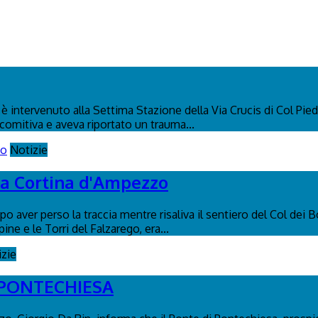
 intervenuto alla Settima Stazione della Via Crucis di Col Pied
 comitiva e aveva riportato un trauma...
Notizie
s a Cortina d'Ampezzo
o aver perso la traccia mentre risaliva il sentiero del Col dei B
pine e le Torri del Falzarego, era...
izie
 PONTECHIESA