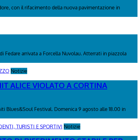
adore, con il rifacimento della nuova pavimentazione in
di Fedare arrivata a Forcella Nuvolau. Atterrati in piazzola
Notizie
IT ALICE VIOLATO A CORTINA
miti Blues&Soul Festival. Domenica 9 agosto alle 18.00 in
Notizie