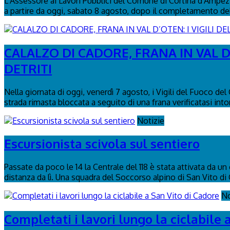
L’Assessore ai Lavori Pubblici del Comune di Cortina d'Ampezzo
a partire da oggi, sabato 8 agosto, dopo il completamento delle
CALALZO DI CADORE, FRANA IN VAL D
DETRITI
Nella giornata di oggi, venerdì 7 agosto, i Vigili del Fuoco de
strada rimasta bloccata a seguito di una frana verificatasi intor
Notizie
Escursionista scivola sul sentiero
Passate da poco le 14 la Centrale del 118 è stata attivata da u
distanza da lì. Una squadra del Soccorso alpino di San Vito di 
No
Completati i lavori lungo la ciclabile 