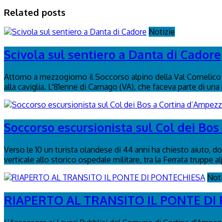
Related posts
Notizie
Scivola sul sentiero a Danta di Cadore
Attorno a mezzogiorno il Soccorso alpino della Val Comelico è
alla caviglia. L'81enne di Carnago (VA), che faceva parte di una
Soccorso escursionista sul Col dei Bo
Verso le 10 un turista olandese di 44 anni ha chiesto aiuto, dop
verticale allo storico ospedale militare, tra la Ferrata truppe al
Not
RIAPERTO AL TRANSITO IL PONTE DI