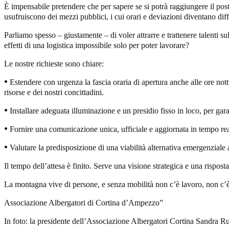
È impensabile pretendere che per sapere se si potrà raggiungere il post
usufruiscono dei mezzi pubblici, i cui orari e deviazioni diventano diffi
Parliamo spesso – giustamente – di voler attrarre e trattenere talenti s
effetti di una logistica impossibile solo per poter lavorare?
Le nostre richieste sono chiare:
•
Estendere con urgenza la fascia oraria di apertura anche alle ore not
risorse e dei nostri concittadini.
•
Installare adeguata illuminazione e un presidio fisso in loco, per garan
•
Fornire una comunicazione unica, ufficiale e aggiornata in tempo re
•
Valutare la predisposizione di una viabilità alternativa emergenziale a
Il tempo dell’attesa è finito. Serve una visione strategica e una rispost
La montagna vive di persone, e senza mobilità non c’è lavoro, non c’è
Associazione Albergatori di Cortina d’Ampezzo”
In foto: la presidente dell’Associazione Albergatori Cortina Sandra Ru