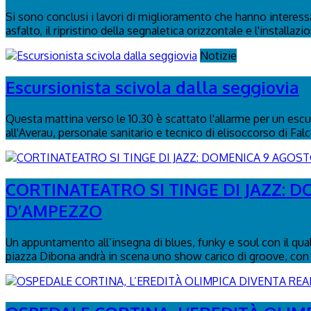
Si sono conclusi i lavori di miglioramento che hanno interessa
asfalto, il ripristino della segnaletica orizzontale e l'installaz
Notizie
Escursionista scivola dalla seggiovia
Questa mattina verso le 10.30 è scattato l'allarme per un escurs
all'Averau, personale sanitario e tecnico di elisoccorso di Fal
CORTINATEATRO SI TINGE DI JAZZ: 
D’AMPEZZO
Un appuntamento all’insegna di blues, funky e soul con il qua
piazza Dibona andrà in scena uno show carico di groove, con 