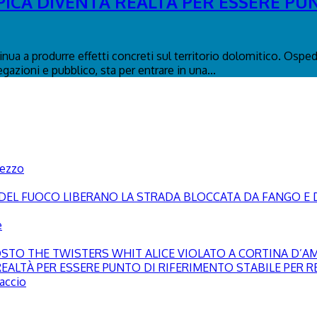
PICA DIVENTA REALTÀ PER ESSERE PU
tinua a produrre effetti concreti sul territorio dolomitico. Osp
egazioni e pubblico, sta per entrare in una...
pezzo
LI DEL FUOCO LIBERANO LA STRADA BLOCCATA DA FANGO E 
e
GOSTO THE TWISTERS WHIT ALICE VIOLATO A CORTINA D’
EALTÀ PER ESSERE PUNTO DI RIFERIMENTO STABILE PER RE
paccio