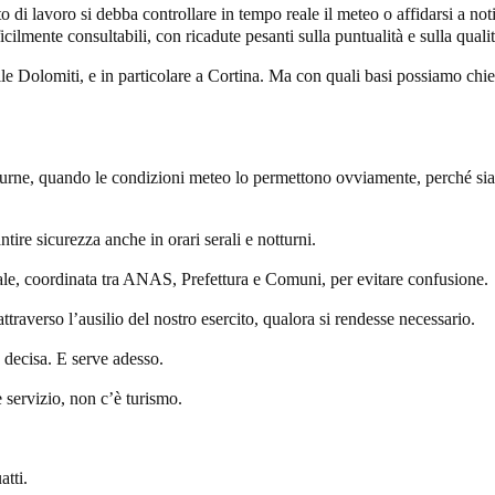
o di lavoro si debba controllare in tempo reale il meteo o affidarsi a n
cilmente consultabili, con ricadute pesanti sulla puntualità e sulla qualit
ulle Dolomiti, e in particolare a Cortina. Ma con quali basi possiamo chie
turne, quando le condizioni meteo lo permettono ovviamente, perché siamo
tire sicurezza anche in orari serali e notturni.
ale, coordinata tra ANAS, Prefettura e Comuni, per evitare confusione.
ttraverso l’ausilio del nostro esercito, qualora si rendesse necessario.
a decisa. E serve adesso.
 servizio, non c’è turismo.
atti.