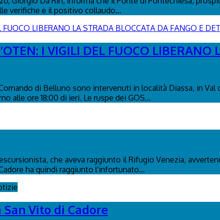
, Giorgio Da Rin, informa che il Ponte di Pontechiesa, prospicie
 verifiche e il positivo collaudo...
’OTEN: I VIGILI DEL FUOCO LIBERANO
l Comando di Belluno sono intervenuti in località Diassa, in Val
no alle ore 18:00 di ieri. Le ruspe dei GOS...
n escursionista, che aveva raggiunto il Rifugio Venezia, avverte
Cadore ha quindi raggiunto l'infortunato...
tizie
a San Vito di Cadore