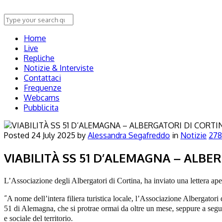
Home
Live
Repliche
Notizie & Interviste
Contattaci
Frequenze
Webcams
Pubblicita
Posted
24 July 2025
by
Alessandra Segafreddo
in
Notizie
27
VIABILITÀ SS 51 D’ALEMAGNA – ALBE
L
’Associazione degli Albergatori di Cortina,
ha inviato una lettera ap
“
A nome dell’intera filiera turistica locale, l’Associazione Albergato
51 di Alemagna, che si protrae ormai da oltre un mese, seppure a seguit
e sociale del territorio.