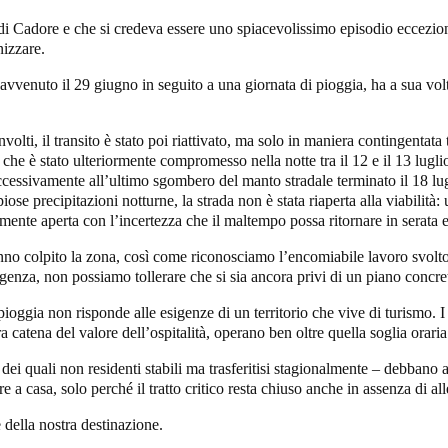
 Cadore e che si credeva essere uno spiacevolissimo episodio eccezional
nizzare.
avvenuto il 29 giugno in seguito a una giornata di pioggia, ha a sua volta
volti, il transito è stato poi riattivato, ma solo in maniera contingentata
che è stato ulteriormente compromesso nella notte tra il 12 e il 13 lugli
cessivamente all’ultimo sgombero del manto stradale terminato il 18 luglio
iose precipitazioni notturne, la strada non è stata riaperta alla viabilità
amente aperta con l’incertezza che il maltempo possa ritornare in serata e
nno colpito la zona, così come riconosciamo l’encomiabile lavoro svolto
genza, non possiamo tollerare che si sia ancora privi di un piano concreto,
pioggia non risponde alle esigenze di un territorio che vive di turismo. I 
ntera catena del valore dell’ospitalità, operano ben oltre quella soglia oraria
 dei quali non residenti stabili ma trasferitisi stagionalmente – debbano af
 a casa, solo perché il tratto critico resta chiuso anche in assenza di all
della nostra destinazione.