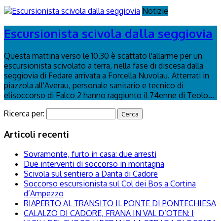
Notizie
Escursionista scivola dalla seggiovia
Questa mattina verso le 10.30 è scattato l'allarme per un
escursionista scivolato a terra, nella fase di discesa dalla
seggiovia di Fedare arrivata a Forcella Nuvolau. Atterrati in
piazzola all'Averau, personale sanitario e tecnico di
elisoccorso di Falco 2 hanno raggiunto il 74enne di Teolo...
Ricerca per:
Articoli recenti
Sovramonte, furto in casa: due arresti
Due interventi di soccorso in montagna
Scivola sul sentiero a Danta di Cadore
Soccorso escursionista sul Col dei Bos a Cortina
d’Ampezzo
RIAPERTO AL TRANSITO IL PONTE DI PONTECHIESA
CALALZO DI CADORE, FRANA IN VAL D’OTEN: I