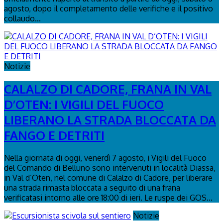
agosto, dopo il completamento delle verifiche e il positivo
collaudo...
Notizie
CALALZO DI CADORE, FRANA IN VAL
D’OTEN: I VIGILI DEL FUOCO
LIBERANO LA STRADA BLOCCATA DA
FANGO E DETRITI
Nella giornata di oggi, venerdì 7 agosto, i Vigili del Fuoco
del Comando di Belluno sono intervenuti in località Diassa,
in Val d’Oten, nel comune di Calalzo di Cadore, per liberare
una strada rimasta bloccata a seguito di una frana
verificatasi intorno alle ore 18:00 di ieri. Le ruspe dei GOS...
Notizie