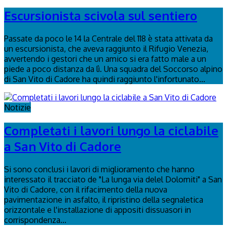
Escursionista scivola sul sentiero
Passate da poco le 14 la Centrale del 118 è stata attivata da
un escursionista, che aveva raggiunto il Rifugio Venezia,
avvertendo i gestori che un amico si era fatto male a un
piede a poco distanza da lì. Una squadra del Soccorso alpino
di San Vito di Cadore ha quindi raggiunto l'infortunato...
Notizie
Completati i lavori lungo la ciclabile
a San Vito di Cadore
Si sono conclusi i lavori di miglioramento che hanno
interessato il tracciato de "La lunga via delel Dolomiti" a San
Vito di Cadore, con il rifacimento della nuova
pavimentazione in asfalto, il ripristino della segnaletica
orizzontale e l'installazione di appositi dissuasori in
corrispondenza...