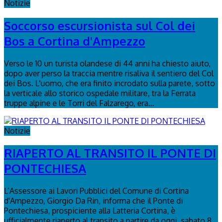
Notizie
Soccorso escursionista sul Col dei
Bos a Cortina d'Ampezzo
Verso le 10 un turista olandese di 44 anni ha chiesto aiuto,
dopo aver perso la traccia mentre risaliva il sentiero del Col
dei Bos. L'uomo, che era finito incrodato sulla parete, sotto
la verticale allo storico ospedale militare, tra la Ferrata
truppe alpine e le Torri del Falzarego, era...
Notizie
RIAPERTO AL TRANSITO IL PONTE DI
PONTECHIESA
L’Assessore ai Lavori Pubblici del Comune di Cortina
d'Ampezzo, Giorgio Da Rin, informa che il Ponte di
Pontechiesa, prospiciente alla Latteria Cortina, è
ufficialmente riaperto al transito a partire da oggi, sabato 8