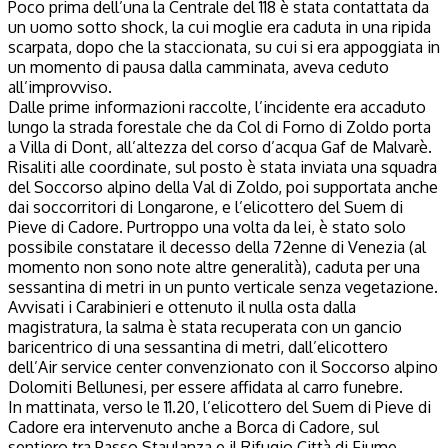
Poco prima dell’una la Centrale del 118 è stata contattata da
un uomo sotto shock, la cui moglie era caduta in una ripida
scarpata, dopo che la staccionata, su cui si era appoggiata in
un momento di pausa dalla camminata, aveva ceduto
all’improvviso.
Dalle prime informazioni raccolte, l’incidente era accaduto
lungo la strada forestale che da Col di Forno di Zoldo porta
a Villa di Dont, all’altezza del corso d’acqua Gaf de Malvarè.
Risaliti alle coordinate, sul posto è stata inviata una squadra
del Soccorso alpino della Val di Zoldo, poi supportata anche
dai soccorritori di Longarone, e l’elicottero del Suem di
Pieve di Cadore. Purtroppo una volta da lei, è stato solo
possibile constatare il decesso della 72enne di Venezia (al
momento non sono note altre generalità), caduta per una
sessantina di metri in un punto verticale senza vegetazione.
Avvisati i Carabinieri e ottenuto il nulla osta dalla
magistratura, la salma è stata recuperata con un gancio
baricentrico di una sessantina di metri, dall’elicottero
dell’Air service center convenzionato con il Soccorso alpino
Dolomiti Bellunesi, per essere affidata al carro funebre.
In mattinata, verso le 11.20, l’elicottero del Suem di Pieve di
Cadore era intervenuto anche a Borca di Cadore, sul
sentiero tra Passo Staulanza e il Rifugio Città di Fiume,