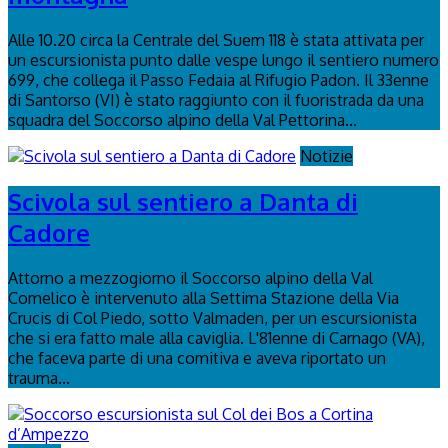
Alle 10.20 circa la Centrale del Suem 118 è stata attivata per
un escursionista punto dalle vespe lungo il sentiero numero
699, che collega il Passo Fedaia al Rifugio Padon. Il 33enne
di Santorso (VI) è stato raggiunto con il fuoristrada da una
squadra del Soccorso alpino della Val Pettorina...
Notizie
Scivola sul sentiero a Danta di
Cadore
Attorno a mezzogiorno il Soccorso alpino della Val
Comelico è intervenuto alla Settima Stazione della Via
Crucis di Col Piedo, sotto Valmaden, per un escursionista
che si era fatto male alla caviglia. L'81enne di Carnago (VA),
che faceva parte di una comitiva e aveva riportato un
trauma...