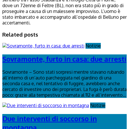
dove un 72enne di Feltre (BL), non era stato più in grado di
proseguire a causa di un malessere improvviso. L’uomo è
stato imbarcato e accompagnato all’ospedale di Belluno per
accertamenti.
Related posts
Notizie
Sovramonte, furto in casa: due arresti
Sovramonte – Sono stati sorpresi mentre stavano rubando
all’interno di un’auto parcheggiata nel giardino di una
seconda casa e, nel tentativo di fuggire, avrebbero anche
cercato di investire uno dei proprietari. La fuga è però durata
poco: grazie alla tempestiva chiamata al 112 e all’intervento...
Notizie
Due interventi di soccorso in
montagna