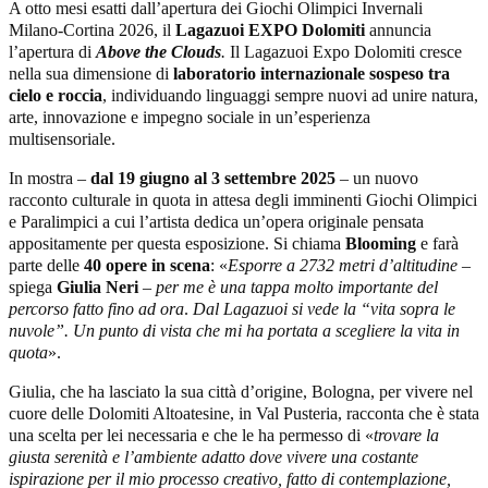
A otto mesi esatti dall’apertura dei Giochi Olimpici Invernali
Milano-Cortina 2026, il
Lagazuoi EXPO Dolomiti
annuncia
l’apertura di
Above the
Clouds
.
Il Lagazuoi Expo Dolomiti cresce
nella sua dimensione di
laboratorio internazionale sospeso tra
cielo e roccia
, individuando linguaggi sempre nuovi ad unire natura,
arte, innovazione e impegno sociale in un’esperienza
multisensoriale.
In mostra –
dal
19 giugno al 3 settembre
2025
–
un nuovo
racconto culturale in quota in attesa degli imminenti Giochi Olimpici
e Paralimpici a cui l’artista dedica un’opera originale pensata
appositamente per questa esposizione. Si chiama
Blooming
e farà
parte delle
40 opere in scena
:
«
Esporre a 2732 metri d’altitudine –
spiega
Giulia Neri
– per me è una tappa molto importante del
percorso fatto fino ad ora
.
Dal Lagazuoi si vede la “vita sopra le
nuvole”. Un punto di vista che mi ha portata a scegliere la vita in
quota
».
Giulia, che ha lasciato la sua città d’origine, Bologna, per vivere nel
cuore delle Dolomiti Altoatesine, in Val Pusteria, racconta che è stata
una scelta per lei necessaria e che le ha permesso di «
trovare la
giusta serenità e l’ambiente adatto dove vivere una costante
ispirazione per il mio processo creativo, fatto di contemplazione,