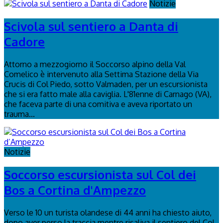
Notizie
Scivola sul sentiero a Danta di
Cadore
Attorno a mezzogiorno il Soccorso alpino della Val
Comelico è intervenuto alla Settima Stazione della Via
Crucis di Col Piedo, sotto Valmaden, per un escursionista
che si era fatto male alla caviglia. L'81enne di Carnago (VA),
che faceva parte di una comitiva e aveva riportato un
trauma...
Notizie
Soccorso escursionista sul Col dei
Bos a Cortina d'Ampezzo
Verso le 10 un turista olandese di 44 anni ha chiesto aiuto,
dopo aver perso la traccia mentre risaliva il sentiero del Col