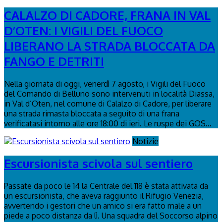
CALALZO DI CADORE, FRANA IN VAL
D’OTEN: I VIGILI DEL FUOCO
LIBERANO LA STRADA BLOCCATA DA
FANGO E DETRITI
Nella giornata di oggi, venerdì 7 agosto, i Vigili del Fuoco
del Comando di Belluno sono intervenuti in località Diassa,
in Val d’Oten, nel comune di Calalzo di Cadore, per liberare
una strada rimasta bloccata a seguito di una frana
verificatasi intorno alle ore 18:00 di ieri. Le ruspe dei GOS...
Notizie
Escursionista scivola sul sentiero
Passate da poco le 14 la Centrale del 118 è stata attivata da
un escursionista, che aveva raggiunto il Rifugio Venezia,
avvertendo i gestori che un amico si era fatto male a un
piede a poco distanza da lì. Una squadra del Soccorso alpino