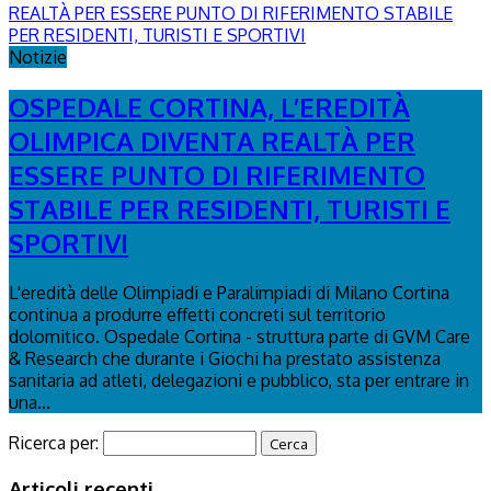
Notizie
OSPEDALE CORTINA, L’EREDITÀ
OLIMPICA DIVENTA REALTÀ PER
ESSERE PUNTO DI RIFERIMENTO
STABILE PER RESIDENTI, TURISTI E
SPORTIVI
L'eredità delle Olimpiadi e Paralimpiadi di Milano Cortina
continua a produrre effetti concreti sul territorio
dolomitico. Ospedale Cortina - struttura parte di GVM Care
& Research che durante i Giochi ha prestato assistenza
sanitaria ad atleti, delegazioni e pubblico, sta per entrare in
una...
Ricerca per:
Articoli recenti