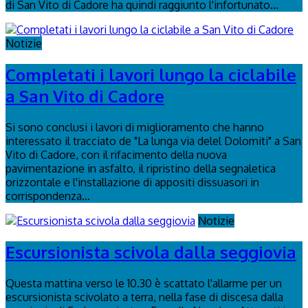
di San Vito di Cadore ha quindi raggiunto l'infortunato...
Notizie
Completati i lavori lungo la ciclabile
a San Vito di Cadore
Si sono conclusi i lavori di miglioramento che hanno
interessato il tracciato de "La lunga via delel Dolomiti" a San
Vito di Cadore, con il rifacimento della nuova
pavimentazione in asfalto, il ripristino della segnaletica
orizzontale e l'installazione di appositi dissuasori in
corrispondenza...
Notizie
Escursionista scivola dalla seggiovia
Questa mattina verso le 10.30 è scattato l'allarme per un
escursionista scivolato a terra, nella fase di discesa dalla