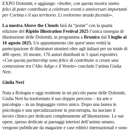
EXPO Dolomiti, e aggiunge: «
Inoltre, con questa mostra siamo
felici di poter contribuire a celebrare eventi e anniversari importanti
per Cortina e il suo territorio. Li sveleremo strada facendo
».
La mostra Above the Clouds
farà da “ponte” con la quarta
edizione del
Ripido Illustration Festival 2025
l’unica rassegna di
illustrazione delle Dolomiti, in programma a
Brunico
dal
5 luglio al
16 agosto 2025.
Un appuntamento che quest’anno vedrà la
partecipazione di illustratori stranieri oltre agli italiani per un totale di
400 opere, 10 mostre, 170 autori distribuiti in 5 spazi espositivi
.
«
Con questa partnership sono felice di contribuire a creare una
connessione tra l’Alto Adige e il Veneto
» conclude l’artista Giulia
Neri.
Giulia Neri
Nata a Bologna e oggi residente in un piccolo paese delle Dolomiti,
Giulia Neri ha trasformato il suo doppio percorso – tra arte e
psicologia – in un linguaggio visivo unico. Dopo una laurea in
psicologia e una specializzazione in psicoterapia, ha lasciato il
lavoro clinico per dedicarsi completamente all’illustrazione. Le sue
opere, spesso dedicate ai paesaggi interiori dell’animo umano,
vengono pubblicate da magazine e case editrici internazionali e sono