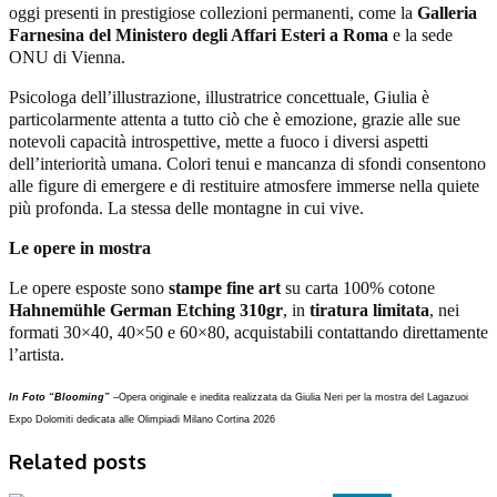
oggi presenti in prestigiose collezioni permanenti, come la
Galleria
Farnesina del Ministero degli Affari Esteri a Roma
e la sede
ONU di Vienna.
Psicologa dell’illustrazione, illustratrice concettuale, Giulia è
particolarmente attenta a tutto ciò che è emozione, grazie alle sue
notevoli capacità introspettive, mette a fuoco i diversi aspetti
dell’interiorità umana. Colori tenui e mancanza di sfondi consentono
alle figure di emergere e di restituire atmosfere immerse nella quiete
più profonda. La stessa delle montagne in cui vive.
Le opere in mostra
Le opere esposte sono
stampe fine art
su carta 100% cotone
Hahnemühle German Etching 310gr
, in
tiratura limitata
, nei
formati 30×40, 40×50 e 60×80, acquistabili contattando direttamente
l’artista.
In Foto “
Blooming”
–
Opera originale e inedita realizzata da Giulia Neri per la mostra del Lagazuoi
Expo Dolomiti dedicata alle Olimpiadi Milano Cortina 2026
Related posts