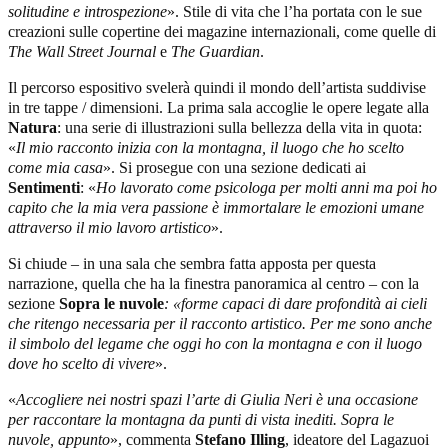
solitudine e introspezione
». Stile di vita che l’ha portata con le sue
creazioni sulle copertine dei magazine internazionali, come quelle di
The Wall Street Journal
e
The Guardian
.
Il percorso espositivo svelerà quindi il mondo dell’artista suddivise
in tre tappe / dimensioni. La prima sala accoglie le opere legate alla
Natura
: una serie di illustrazioni sulla bellezza della vita in quota:
«
Il mio racconto inizia con la montagna, il luogo che ho scelto
come mia casa
». Si prosegue con una sezione dedicati ai
Sentimenti
: «
Ho lavorato come psicologa per molti anni ma poi ho
capito che la mia vera passione è immortalare le emozioni umane
attraverso il mio lavoro artistico
».
Si chiude – in una sala che sembra fatta apposta per questa
narrazione, quella che ha la finestra panoramica al centro – con la
sezione
Sopra le nuvole
: «forme capaci di dare profondità ai cieli
che ritengo necessaria per il racconto artistico. Per me sono anche
il simbolo del legame che oggi ho con la montagna e con il luogo
dove ho scelto di vivere
».
«
Accogliere nei nostri spazi l’arte di Giulia Neri è una occasione
per raccontare la montagna da punti di vista inediti. Sopra le
nuvole, appunto
», commenta
Stefano Illing
, ideatore del Lagazuoi