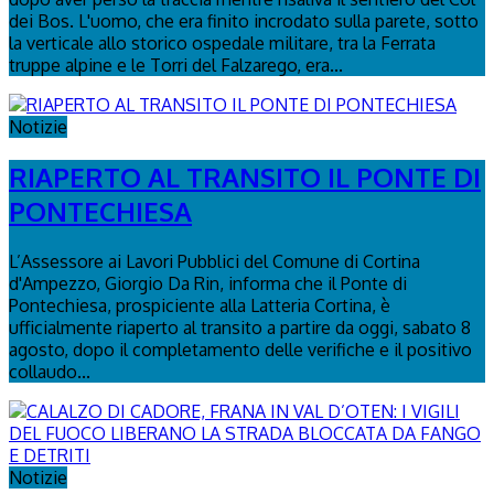
dei Bos. L'uomo, che era finito incrodato sulla parete, sotto
la verticale allo storico ospedale militare, tra la Ferrata
truppe alpine e le Torri del Falzarego, era...
Notizie
RIAPERTO AL TRANSITO IL PONTE DI
PONTECHIESA
L’Assessore ai Lavori Pubblici del Comune di Cortina
d'Ampezzo, Giorgio Da Rin, informa che il Ponte di
Pontechiesa, prospiciente alla Latteria Cortina, è
ufficialmente riaperto al transito a partire da oggi, sabato 8
agosto, dopo il completamento delle verifiche e il positivo
collaudo...
Notizie