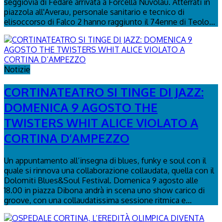
seggiovia di Fedare arrivata a Forcella Nuvolau. Atterrati in
piazzola all'Averau, personale sanitario e tecnico di
elisoccorso di Falco 2 hanno raggiunto il 74enne di Teolo...
Notizie
CORTINATEATRO SI TINGE DI JAZZ:
DOMENICA 9 AGOSTO THE
TWISTERS WHIT ALICE VIOLATO A
CORTINA D’AMPEZZO
Un appuntamento all’insegna di blues, funky e soul con il
quale si rinnova una collaborazione collaudata, quella con il
Dolomiti Blues&Soul Festival. Domenica 9 agosto alle
18.00 in piazza Dibona andrà in scena uno show carico di
groove, con una collaudatissima sessione ritmica e...