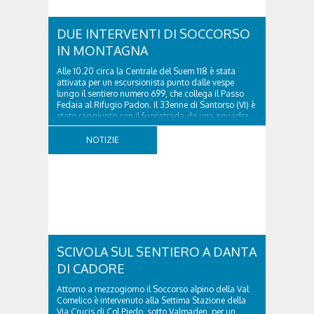
DUE INTERVENTI DI SOCCORSO
IN MONTAGNA
Alle 10.20 circa la Centrale del Suem 118 è stata
attivata per un escursionista punto dalle vespe
lungo il sentiero numero 699, che collega il Passo
Fedaia al Rifugio Padon. Il 33enne di Santorso (VI) è
stato raggiunto con il fuoristrada da una squadra
del Soccorso alpino della Val Pettorina...
NOTIZIE
SCIVOLA SUL SENTIERO A DANTA
DI CADORE
Attorno a mezzogiorno il Soccorso alpino della Val
Comelico è intervenuto alla Settima Stazione della
Via Crucis di Col Piedo, sotto Valmaden, per un