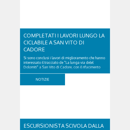
COMPLETATI I LAVORI LUNGO LA
CICLABILE A SAN VITO DI
CADORE
Si sono conclusi i lavori di miglioramento che hanno
interessato il tracciato de "La lunga via delel
Dolomiti" a San Vito di Cadore, con il rifacimento
della nuova pavimentazione in asfalto, il ripristino
della segnaletica orizzontale e l'installazione di
NOTIZIE
appositi dissuasori in corrispondenza...
ESCURSIONISTA SCIVOLA DALLA