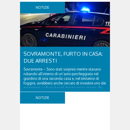
NOTIZIE
SOVRAMONTE, FURTO IN CASA:
DUE ARRESTI
Sovramonte – Sono stati sorpresi mentre stavano
rubando all’interno di un’auto parcheggiata nel
giardino di una seconda casa e, nel tentativo di
fuggire, avrebbero anche cercato di investire uno dei
proprietari. La fuga è però durata poco: grazie alla
tempestiva chiamata al 112 e all’intervento...
NOTIZIE