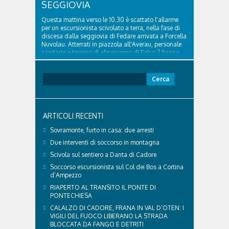
SEGGIOVIA
Questa mattina verso le 10.30 è scattato l'allarme
per un escursionista scivolato a terra, nella fase di
discesa dalla seggiovia di Fedare arrivata a Forcella
Nuvolau. Atterrati in piazzola all'Averau, personale
sanitario e tecnico di elisoccorso di Falco 2 hanno
raggiunto il 74enne di Teolo...
Ricerca
per:
ARTICOLI RECENTI
Sovramonte, furto in casa: due arresti
Due interventi di soccorso in montagna
Scivola sul sentiero a Danta di Cadore
Soccorso escursionista sul Col dei Bos a Cortina
d’Ampezzo
RIAPERTO AL TRANSITO IL PONTE DI
PONTECHIESA
CALALZO DI CADORE, FRANA IN VAL D’OTEN: I
VIGILI DEL FUOCO LIBERANO LA STRADA
BLOCCATA DA FANGO E DETRITI