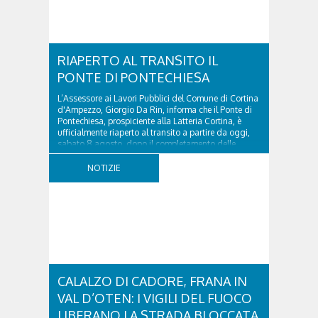
RIAPERTO AL TRANSITO IL
PONTE DI PONTECHIESA
L’Assessore ai Lavori Pubblici del Comune di Cortina
d'Ampezzo, Giorgio Da Rin, informa che il Ponte di
Pontechiesa, prospiciente alla Latteria Cortina, è
ufficialmente riaperto al transito a partire da oggi,
sabato 8 agosto, dopo il completamento delle
verifiche e il positivo collaudo...
NOTIZIE
CALALZO DI CADORE, FRANA IN
VAL D’OTEN: I VIGILI DEL FUOCO
LIBERANO LA STRADA BLOCCATA