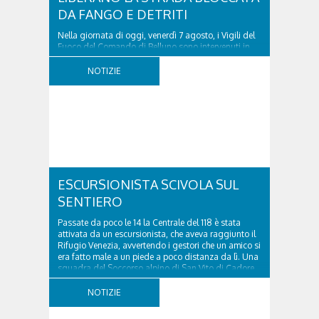
DA FANGO E DETRITI
Nella giornata di oggi, venerdì 7 agosto, i Vigili del
Fuoco del Comando di Belluno sono intervenuti in
località Diassa, in Val d’Oten, nel comune di Calalzo
di Cadore, per liberare una strada rimasta bloccata
NOTIZIE
a seguito di una frana verificatasi intorno alle ore
18:00 di ieri. Le ruspe dei GOS...
ESCURSIONISTA SCIVOLA SUL
SENTIERO
Passate da poco le 14 la Centrale del 118 è stata
attivata da un escursionista, che aveva raggiunto il
Rifugio Venezia, avvertendo i gestori che un amico si
era fatto male a un piede a poco distanza da lì. Una
squadra del Soccorso alpino di San Vito di Cadore
ha quindi raggiunto l'infortunato...
NOTIZIE