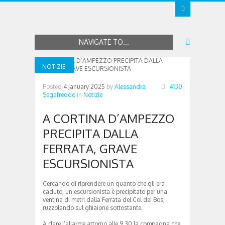
NAVIGATE TO...
NOTIZIE
Posted
4 January 2025
by
Alessandra
4130
Segafreddo
in
Notizie
A CORTINA D’AMPEZZO
PRECIPITA DALLA
FERRATA, GRAVE
ESCURSIONISTA
Cercando di riprendere un guanto che gli era
caduto, un escursionista è precipitato per una
ventina di metri dalla Ferrata del Col dei Bos,
ruzzolando sul ghiaione sottostante.
A dare l’allarme attorno alle 9.30 la compagna che