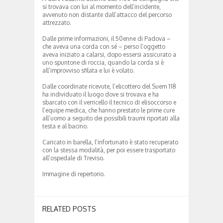
si trovava con lui al momento dell’incidente,
avvenuto non distante dall’attacco del percorso
attrezzato.
Dalle prime informazioni, il 50enne di Padova –
che aveva una corda con sé – perso l’oggetto
aveva iniziato a calarsi, dopo essersi assicurato a
uno spuntone di roccia, quando la corda si è
all’improvviso sfilata e lui è volato.
Dalle coordinate ricevute, l’elicottero del Suem 118
ha individuato il luogo dove si trovava e ha
sbarcato con il verricello il tecnico di elisoccorso e
l’equipe medica, che hanno prestato le prime cure
all’uomo a seguito dei possibili traumi riportati alla
testa e al bacino.
Caricato in barella, l’infortunato è stato recuperato
con la stessa modalità, per poi essere trasportato
all’ospedale di Treviso.
Immagine di repertorio.
RELATED POSTS