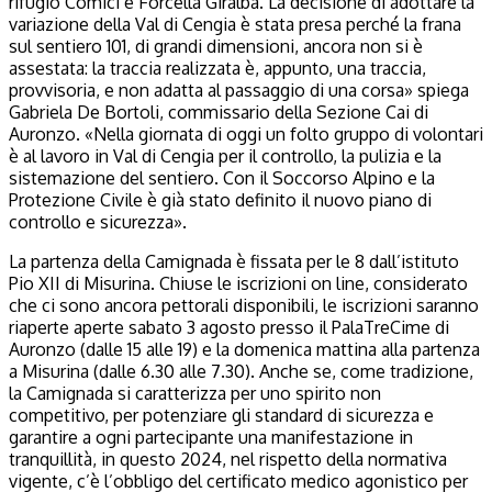
rifugio Comici e Forcella Giralba. La decisione di adottare la
variazione della Val di Cengia è stata presa perché la frana
sul sentiero 101, di grandi dimensioni, ancora non si è
assestata: la traccia realizzata è, appunto, una traccia,
provvisoria, e non adatta al passaggio di una corsa» spiega
Gabriela De Bortoli, commissario della Sezione Cai di
Auronzo. «Nella giornata di oggi un folto gruppo di volontari
è al lavoro in Val di Cengia per il controllo, la pulizia e la
sistemazione del sentiero. Con il Soccorso Alpino e la
Protezione Civile è già stato definito il nuovo piano di
controllo e sicurezza».
La partenza della Camignada è fissata per le 8 dall’istituto
Pio XII di Misurina. Chiuse le iscrizioni on line, considerato
che ci sono ancora pettorali disponibili, le iscrizioni saranno
riaperte aperte sabato 3 agosto presso il PalaTreCime di
Auronzo (dalle 15 alle 19) e la domenica mattina alla partenza
a Misurina (dalle 6.30 alle 7.30). Anche se, come tradizione,
la Camignada si caratterizza per uno spirito non
competitivo, per potenziare gli standard di sicurezza e
garantire a ogni partecipante una manifestazione in
tranquillità, in questo 2024, nel rispetto della normativa
vigente, c’è l’obbligo del certificato medico agonistico per