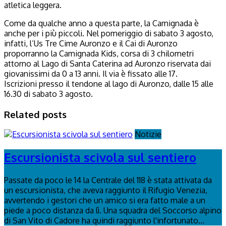
atletica leggera.
Come da qualche anno a questa parte, la Camignada è
anche per i più piccoli. Nel pomeriggio di sabato 3 agosto,
infatti, l’Us Tre Cime Auronzo e il Cai di Auronzo
proporranno la Camignada Kids, corsa di 3 chilometri
attorno al Lago di Santa Caterina ad Auronzo riservata dai
giovanissimi da 0 a 13 anni. Il via è fissato alle 17.
Iscrizioni presso il tendone al lago di Auronzo, dalle 15 alle
16.30 di sabato 3 agosto.
Related posts
Notizie
Escursionista scivola sul sentiero
Passate da poco le 14 la Centrale del 118 è stata attivata da
un escursionista, che aveva raggiunto il Rifugio Venezia,
avvertendo i gestori che un amico si era fatto male a un
piede a poco distanza da lì. Una squadra del Soccorso alpino
di San Vito di Cadore ha quindi raggiunto l'infortunato...