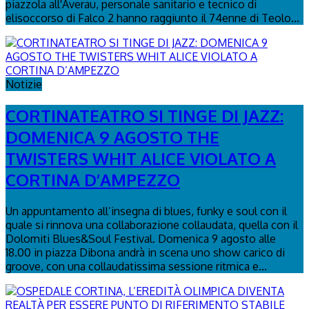
piazzola all'Averau, personale sanitario e tecnico di
elisoccorso di Falco 2 hanno raggiunto il 74enne di Teolo...
Notizie
CORTINATEATRO SI TINGE DI JAZZ:
DOMENICA 9 AGOSTO THE
TWISTERS WHIT ALICE VIOLATO A
CORTINA D’AMPEZZO
Un appuntamento all’insegna di blues, funky e soul con il
quale si rinnova una collaborazione collaudata, quella con il
Dolomiti Blues&Soul Festival. Domenica 9 agosto alle
18.00 in piazza Dibona andrà in scena uno show carico di
groove, con una collaudatissima sessione ritmica e...