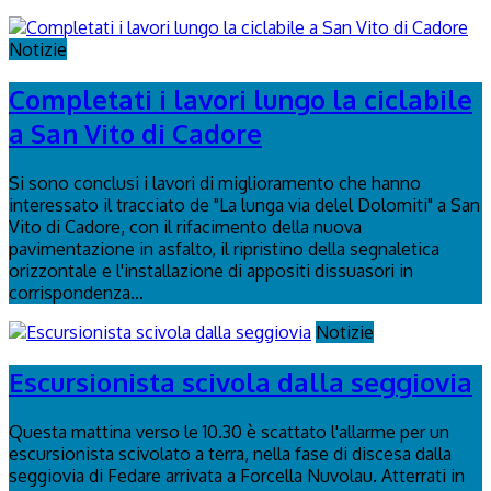
Notizie
Completati i lavori lungo la ciclabile
a San Vito di Cadore
Si sono conclusi i lavori di miglioramento che hanno
interessato il tracciato de "La lunga via delel Dolomiti" a San
Vito di Cadore, con il rifacimento della nuova
pavimentazione in asfalto, il ripristino della segnaletica
orizzontale e l'installazione di appositi dissuasori in
corrispondenza...
Notizie
Escursionista scivola dalla seggiovia
Questa mattina verso le 10.30 è scattato l'allarme per un
escursionista scivolato a terra, nella fase di discesa dalla
seggiovia di Fedare arrivata a Forcella Nuvolau. Atterrati in