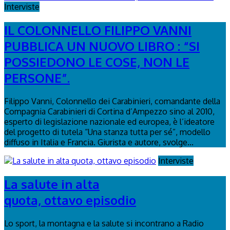
Interviste
IL COLONNELLO FILIPPO VANNI
PUBBLICA UN NUOVO LIBRO : “SI
POSSIEDONO LE COSE, NON LE
PERSONE”.
Filippo Vanni, Colonnello dei Carabinieri, comandante della
Compagnia Carabinieri di Cortina d’Ampezzo sino al 2010,
esperto di legislazione nazionale ed europea, è l’ideatore
del progetto di tutela “Una stanza tutta per sé”, modello
diffuso in Italia e Francia. Giurista e autore, svolge...
Interviste
La salute in alta
quota, ottavo episodio
Lo sport, la montagna e la salute si incontrano a Radio