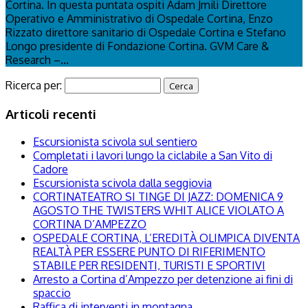
Cortina. In questa puntata ospiti Adam Jmili Direttore
Operativo e Amministrativo di Ospedale Cortina, Enzo
Rizzato direttore sanitario di Ospedale Cortina e Stefano
Longo presidente di Fondazione Cortina. GVM Care &
Research –...
Ricerca per:
Articoli recenti
Escursionista scivola sul sentiero
Completati i lavori lungo la ciclabile a San Vito di
Cadore
Escursionista scivola dalla seggiovia
CORTINATEATRO SI TINGE DI JAZZ: DOMENICA 9
AGOSTO THE TWISTERS WHIT ALICE VIOLATO A
CORTINA D’AMPEZZO
OSPEDALE CORTINA, L’EREDITÀ OLIMPICA DIVENTA
REALTÀ PER ESSERE PUNTO DI RIFERIMENTO
STABILE PER RESIDENTI, TURISTI E SPORTIVI
Arresto a Cortina d’Ampezzo per detenzione ai fini di
spaccio
Raffica di interventi in montagna