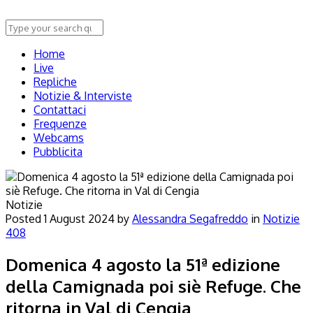
Home
Live
Repliche
Notizie & Interviste
Contattaci
Frequenze
Webcams
Pubblicita
Notizie
Posted
1 August 2024
by
Alessandra Segafreddo
in
Notizie
408
Domenica 4 agosto la 51ª edizione
della Camignada poi siè Refuge. Che
ritorna in Val di Cengia