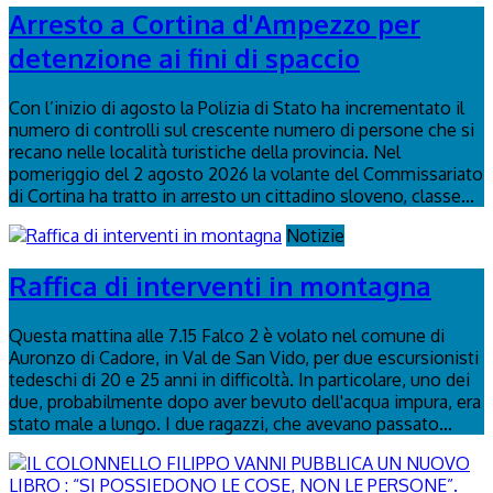
Arresto a Cortina d'Ampezzo per
detenzione ai fini di spaccio
Con l’inizio di agosto la Polizia di Stato ha incrementato il
numero di controlli sul crescente numero di persone che si
recano nelle località turistiche della provincia. Nel
pomeriggio del 2 agosto 2026 la volante del Commissariato
di Cortina ha tratto in arresto un cittadino sloveno, classe...
Notizie
Raffica di interventi in montagna
Questa mattina alle 7.15 Falco 2 è volato nel comune di
Auronzo di Cadore, in Val de San Vido, per due escursionisti
tedeschi di 20 e 25 anni in difficoltà. In particolare, uno dei
due, probabilmente dopo aver bevuto dell'acqua impura, era
stato male a lungo. I due ragazzi, che avevano passato...