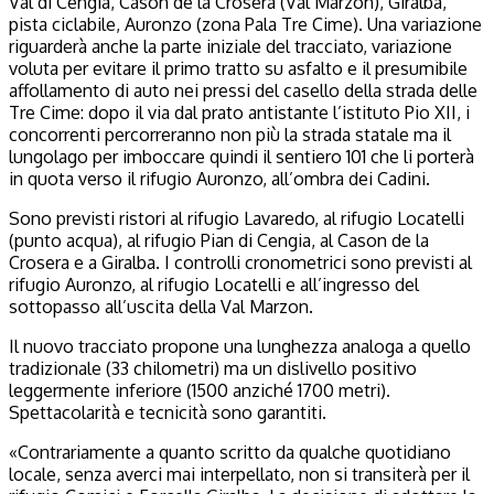
Val di Cengia, Cason de la Crosera (Val Marzon), Giralba,
pista ciclabile, Auronzo (zona Pala Tre Cime). Una variazione
riguarderà anche la parte iniziale del tracciato, variazione
voluta per evitare il primo tratto su asfalto e il presumibile
affollamento di auto nei pressi del casello della strada delle
Tre Cime: dopo il via dal prato antistante l’istituto Pio XII, i
concorrenti percorreranno non più la strada statale ma il
lungolago per imboccare quindi il sentiero 101 che li porterà
in quota verso il rifugio Auronzo, all’ombra dei Cadini.
Sono previsti ristori al rifugio Lavaredo, al rifugio Locatelli
(punto acqua), al rifugio Pian di Cengia, al Cason de la
Crosera e a Giralba. I controlli cronometrici sono previsti al
rifugio Auronzo, al rifugio Locatelli e all’ingresso del
sottopasso all’uscita della Val Marzon.
Il nuovo tracciato propone una lunghezza analoga a quello
tradizionale (33 chilometri) ma un dislivello positivo
leggermente inferiore (1500 anziché 1700 metri).
Spettacolarità e tecnicità sono garantiti.
«Contrariamente a quanto scritto da qualche quotidiano
locale, senza averci mai interpellato, non si transiterà per il