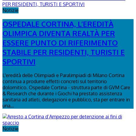
Notizie
OSPEDALE CORTINA, L’EREDITÀ
OLIMPICA DIVENTA REALTÀ PER
ESSERE PUNTO DI RIFERIMENTO
STABILE PER RESIDENTI, TURISTI E
SPORTIVI
L'eredità delle Olimpiadi e Paralimpiadi di Milano Cortina
continua a produrre effetti concreti sul territorio
dolomitico. Ospedale Cortina - struttura parte di GVM Care
& Research che durante i Giochi ha prestato assistenza
sanitaria ad atleti, delegazioni e pubblico, sta per entrare in
una...
Notizie