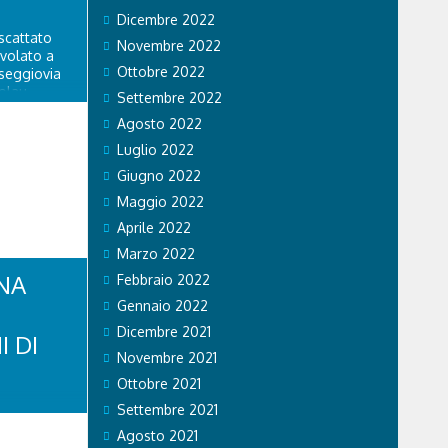
Dicembre 2022
scattato
Novembre 2022
ivolato a
Ottobre 2022
 seggiovia
olau.
Settembre 2022
personale
Agosto 2022
 di Falco 2
lo...
Luglio 2022
Giugno 2022
Maggio 2022
Aprile 2022
Marzo 2022
NA
Febbraio 2022
Gennaio 2022
Dicembre 2021
I DI
Novembre 2021
Ottobre 2021
di Stato ha
Settembre 2021
li sul
Agosto 2021
 si recano