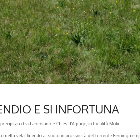
ENDIO E SI INFORTUNA
precipitato tra Lamosano e Chies d’Alpago, in località Molini.
ollo della vela, finendo al suolo in prossimità del torrente Fermega e r