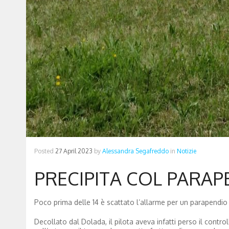
Posted
27 April 2023
by
Alessandra Segafreddo
in
Notizie
PRECIPITA COL PARAP
Poco prima delle 14 è scattato l’allarme per un parapendio 
Decollato dal Dolada, il pilota aveva infatti perso il contr