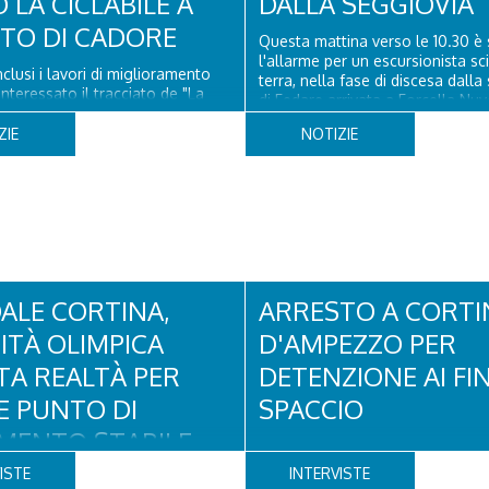
 LA CICLABILE A
DALLA SEGGIOVIA
ITO DI CADORE
Questa mattina verso le 10.30 è 
l'allarme per un escursionista sc
clusi i lavori di miglioramento
terra, nella fase di discesa dalla
nteressato il tracciato de "La
di Fedare arrivata a Forcella Nuv
elel Dolomiti" a San Vito di
Atterrati in piazzola all'Averau, 
 il rifacimento della nuova
ZIE
NOTIZIE
sanitario e tecnico di elisoccorso
ne in asfalto, il ripristino della
hanno raggiunto il 74enne di Teo
orizzontale e l'installazione di
ssuasori in corrispondenza...
ALE CORTINA,
ARRESTO A CORTI
DITÀ OLIMPICA
D'AMPEZZO PER
TA REALTÀ PER
DETENZIONE AI FIN
E PUNTO DI
SPACCIO
IMENTO STABILE
Con l’inizio di agosto la Polizia 
incrementato il numero di control
SIDENTI, TURISTI
ISTE
INTERVISTE
crescente numero di persone che