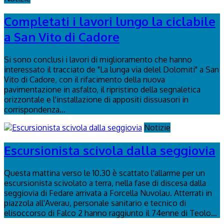
Completati i lavori lungo la ciclabile
a San Vito di Cadore
Si sono conclusi i lavori di miglioramento che hanno
interessato il tracciato de "La lunga via delel Dolomiti" a San
Vito di Cadore, con il rifacimento della nuova
pavimentazione in asfalto, il ripristino della segnaletica
orizzontale e l'installazione di appositi dissuasori in
corrispondenza...
Notizie
Escursionista scivola dalla seggiovia
Questa mattina verso le 10.30 è scattato l'allarme per un
escursionista scivolato a terra, nella fase di discesa dalla
seggiovia di Fedare arrivata a Forcella Nuvolau. Atterrati in
piazzola all'Averau, personale sanitario e tecnico di
elisoccorso di Falco 2 hanno raggiunto il 74enne di Teolo...