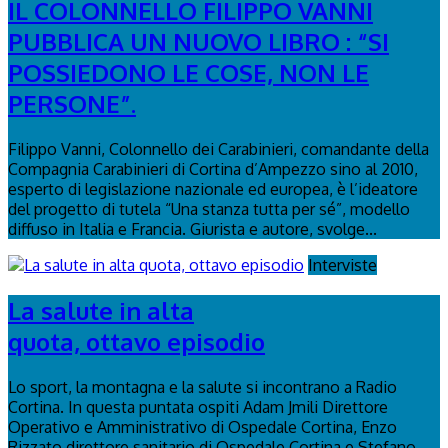
IL COLONNELLO FILIPPO VANNI
PUBBLICA UN NUOVO LIBRO : “SI
POSSIEDONO LE COSE, NON LE
PERSONE”.
Filippo Vanni, Colonnello dei Carabinieri, comandante della
Compagnia Carabinieri di Cortina d’Ampezzo sino al 2010,
esperto di legislazione nazionale ed europea, è l’ideatore
del progetto di tutela “Una stanza tutta per sé”, modello
diffuso in Italia e Francia. Giurista e autore, svolge...
Interviste
La salute in alta
quota, ottavo episodio
Lo sport, la montagna e la salute si incontrano a Radio
Cortina. In questa puntata ospiti Adam Jmili Direttore
Operativo e Amministrativo di Ospedale Cortina, Enzo
Rizzato direttore sanitario di Ospedale Cortina e Stefano