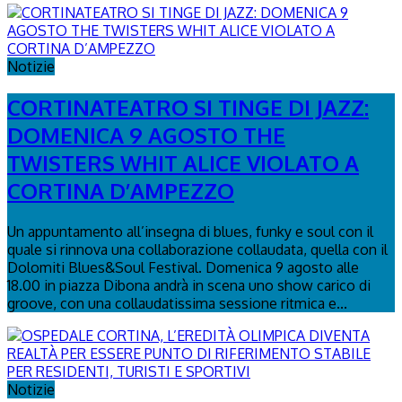
Notizie
CORTINATEATRO SI TINGE DI JAZZ:
DOMENICA 9 AGOSTO THE
TWISTERS WHIT ALICE VIOLATO A
CORTINA D’AMPEZZO
Un appuntamento all’insegna di blues, funky e soul con il
quale si rinnova una collaborazione collaudata, quella con il
Dolomiti Blues&Soul Festival. Domenica 9 agosto alle
18.00 in piazza Dibona andrà in scena uno show carico di
groove, con una collaudatissima sessione ritmica e...
Notizie