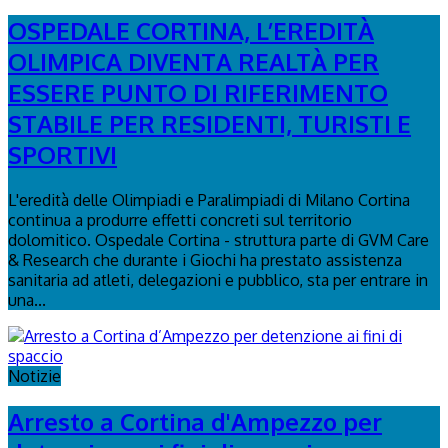
OSPEDALE CORTINA, L’EREDITÀ
OLIMPICA DIVENTA REALTÀ PER
ESSERE PUNTO DI RIFERIMENTO
STABILE PER RESIDENTI, TURISTI E
SPORTIVI
L'eredità delle Olimpiadi e Paralimpiadi di Milano Cortina
continua a produrre effetti concreti sul territorio
dolomitico. Ospedale Cortina - struttura parte di GVM Care
& Research che durante i Giochi ha prestato assistenza
sanitaria ad atleti, delegazioni e pubblico, sta per entrare in
una...
Notizie
Arresto a Cortina d'Ampezzo per