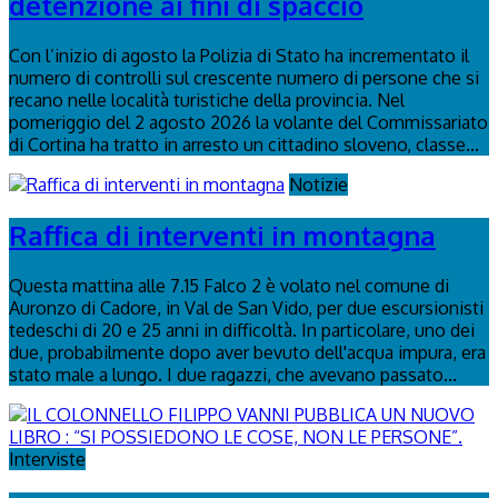
detenzione ai fini di spaccio
Con l’inizio di agosto la Polizia di Stato ha incrementato il
numero di controlli sul crescente numero di persone che si
recano nelle località turistiche della provincia. Nel
pomeriggio del 2 agosto 2026 la volante del Commissariato
di Cortina ha tratto in arresto un cittadino sloveno, classe...
Notizie
Raffica di interventi in montagna
Questa mattina alle 7.15 Falco 2 è volato nel comune di
Auronzo di Cadore, in Val de San Vido, per due escursionisti
tedeschi di 20 e 25 anni in difficoltà. In particolare, uno dei
due, probabilmente dopo aver bevuto dell'acqua impura, era
stato male a lungo. I due ragazzi, che avevano passato...
Interviste