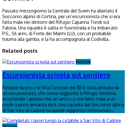
Passato mezzogiorno la Centrale del Suem ha allertato il
Soccorso alpino di Cortina, per un’escursionista che si era
fatta male nei dintorni del Rifugio Capanna Tondi sul
Faloria. Una squadra è salita in fuoristrada e ha imbarcato
P.S., 56 anni, di Forte dei Marmi (LU), con un probabile
trauma alla gamba, e la ha accompagnata al Codivilla.
Related posts
Notizie
Escursionista scivola sul sentiero
Passate da poco le 14 la Centrale del 118 è stata attivata da
un escursionista, che aveva raggiunto il Rifugio Venezia,
avvertendo i gestori che un amico si era fatto male a un
piede a poco distanza da lì. Una squadra del Soccorso alpino
di San Vito di Cadore ha quindi raggiunto l'infortunato...
Notizie