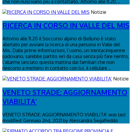
che non riuscivano più a contattarlo. Attorno alle 11.20, ..
Notizie
RICERCA IN CORSO IN VALLE DEL MIS
Attorno alle 11.20 il Soccorso alpino di Belluno è stato
allertato per avviare la ricerca di una persona in Valle del
Mis. Dalle prime informazioni, l’uomo, un trentacinquenne
padovano, sarebbe partito ieri da casa senza più fare rientro,
l’allarme lanciato questa mattina dai familiari che non
riescono a mettersi in contatto con lui, il cellulare ..
Notizie
VENETO STRADE: AGGIORNAMENTO
VIABILITA’
VENETO STRADE: AGGIORNAMENTO VIABILITA’ was last
modified: Gennaio 2nd, 2021 by Alessandra Segafreddo