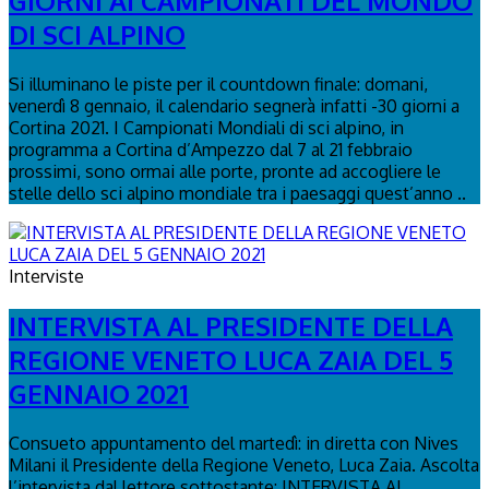
GIORNI AI CAMPIONATI DEL MONDO
DI SCI ALPINO
Si illuminano le piste per il countdown finale: domani,
venerdì 8 gennaio, il calendario segnerà infatti -30 giorni a
Cortina 2021. I Campionati Mondiali di sci alpino, in
programma a Cortina d’Ampezzo dal 7 al 21 febbraio
prossimi, sono ormai alle porte, pronte ad accogliere le
stelle dello sci alpino mondiale tra i paesaggi quest’anno ..
Interviste
INTERVISTA AL PRESIDENTE DELLA
REGIONE VENETO LUCA ZAIA DEL 5
GENNAIO 2021
Consueto appuntamento del martedì: in diretta con Nives
Milani il Presidente della Regione Veneto, Luca Zaia. Ascolta
l’intervista dal lettore sottostante: INTERVISTA AL