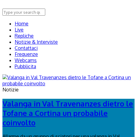
Home
Live
Repliche
Notizie & Interviste
Contattaci
Frequenze
Webcams
Pubblicita
Notizie
Valanga in Val Travenanzes dietro le
Tofane a Cortina un probabile
coinvolto
Allarme da un gruppo di sciatori per una valanga in Val