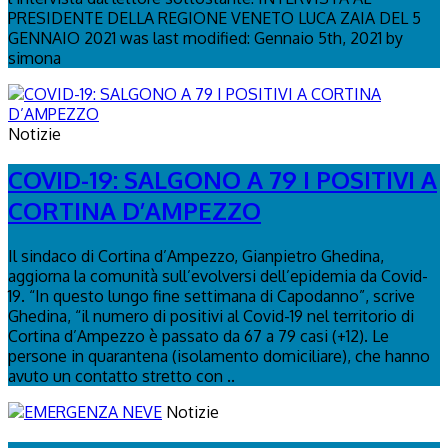
PRESIDENTE DELLA REGIONE VENETO LUCA ZAIA DEL 5
GENNAIO 2021 was last modified: Gennaio 5th, 2021 by
simona
Notizie
COVID-19: SALGONO A 79 I POSITIVI A
CORTINA D’AMPEZZO
Il sindaco di Cortina d’Ampezzo, Gianpietro Ghedina,
aggiorna la comunità sull’evolversi dell’epidemia da Covid-
19. “In questo lungo fine settimana di Capodanno”, scrive
Ghedina, “il numero di positivi al Covid-19 nel territorio di
Cortina d’Ampezzo è passato da 67 a 79 casi (+12). Le
persone in quarantena (isolamento domiciliare), che hanno
avuto un contatto stretto con ..
Notizie