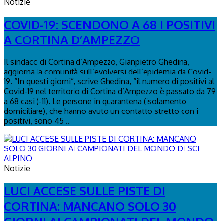
Notizie
COVID-19: SCENDONO A 68 I POSITIVI
A CORTINA D’AMPEZZO
Il sindaco di Cortina d’Ampezzo, Gianpietro Ghedina,
aggiorna la comunità sull’evolversi dell’epidemia da Covid-
19. “In questi giorni”, scrive Ghedina, “il numero di positivi al
Covid-19 nel territorio di Cortina d’Ampezzo è passato da 79
a 68 casi (-11). Le persone in quarantena (isolamento
domiciliare), che hanno avuto un contatto stretto con i
positivi, sono 45 ..
Notizie
LUCI ACCESE SULLE PISTE DI
CORTINA: MANCANO SOLO 30