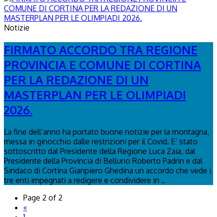
Notizie
FIRMATO ACCORDO TRA REGIONE
PROVINCIA E COMUNE DI CORTINA
PER LA REDAZIONE DI UN
MASTERPLAN PER LE OLIMPIADI
2026.
La fine dell’anno ha portato buone notizie per la montagna,
messa in ginocchio dalle restrizioni per il Covid. E’ stato
sottoscritto dal Presidente della Regione Luca Zaia, dal
Presidente della Provincia di Belluno Roberto Padrin e dal
Sindaco di Cortina Gianpiero Ghedina un accordo che vede i
tre enti impegnati a redigere e condividere in ..
Page 2 of 2
«
1