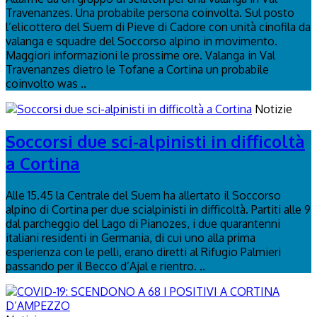
Travenanzes. Una probabile persona coinvolta. Sul posto
l’elicottero del Suem di Pieve di Cadore con unità cinofila da
valanga e squadre del Soccorso alpino in movimento.
Maggiori informazioni le prossime ore. Valanga in Val
Travenanzes dietro le Tofane a Cortina un probabile
coinvolto was ..
Notizie
Soccorsi due sci-alpinisti in difficoltà
a Cortina
Alle 15.45 la Centrale del Suem ha allertato il Soccorso
alpino di Cortina per due scialpinisti in difficoltà. Partiti alle 9
dal parcheggio del Lago di Pianozes, i due quarantenni
italiani residenti in Germania, di cui uno alla prima
esperienza con le pelli, erano diretti al Rifugio Palmieri
passando per il Becco d’Ajal e rientro. ..