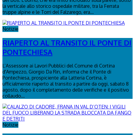
la verticale allo storico ospedale militare, tra la Ferrata
truppe alpine e le Torri del Falzarego, era...
Notizie
RIAPERTO AL TRANSITO IL PONTE DI
PONTECHIESA
L’Assessore ai Lavori Pubblici del Comune di Cortina
d'Ampezzo, Giorgio Da Rin, informa che il Ponte di
Pontechiesa, prospiciente alla Latteria Cortina, è
ufficialmente riaperto al transito a partire da oggi, sabato 8
agosto, dopo il completamento delle verifiche e il positivo
collaudo...
Notizie