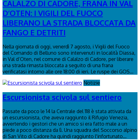
CALALZO DI CADORE, FRANA IN VAL
D’OTEN: I VIGILI DEL FUOCO
LIBERANO LA STRADA BLOCCATA DA
FANGO E DETRITI
Nella giornata di oggi, venerdì 7 agosto, i Vigili del Fuoco
del Comando di Belluno sono intervenuti in località Diassa,
in Val d’Oten, nel comune di Calalzo di Cadore, per liberare
una strada rimasta bloccata a seguito di una frana
verificatasi intorno alle ore 18:00 di ieri. Le ruspe dei GOS...
Notizie
Escursionista scivola sul sentiero
Passate da poco le 14 la Centrale del 118 è stata attivata da
un escursionista, che aveva raggiunto il Rifugio Venezia,
avvertendo i gestori che un amico si era fatto male a un
piede a poco distanza da lì. Una squadra del Soccorso alpino
di San Vito di Cadore ha quindi raggiunto l'infortunato...