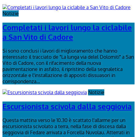
Notizie
Completati i lavori lungo la ciclabile
a San Vito di Cadore
Si sono conclusi i lavori di miglioramento che hanno
interessato il tracciato de "La lunga via delel Dolomiti" a San
Vito di Cadore, con il rifacimento della nuova
pavimentazione in asfalto, il ripristino della segnaletica
orizzontale e l'installazione di appositi dissuasori in
corrispondenza...
Notizie
Escursionista scivola dalla seggiovia
Questa mattina verso le 10.30 è scattato l'allarme per un
escursionista scivolato a terra, nella fase di discesa dalla
seggiovia di Fedare arrivata a Forcella Nuvolau. Atterrati in