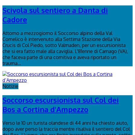
Scivola sul sentiero a Danta di
Cadore
Attorno a mezzogiorno il Soccorso alpino della Val
Comelico è intervenuto alla Settima Stazione della Via
Crucis di Col Piedo, sotto Valmaden, per un escursionista
che si era fatto male alla caviglia. L'81enne di Carnago (VA),
che faceva parte di una comitiva e aveva riportato un
trauma...
Notizie
Soccorso escursionista sul Col dei
Bos a Cortina d'Ampezzo
Verso le 10 un turista olandese di 44 anni ha chiesto aiuto,
dopo aver perso la traccia mentre risaliva il sentiero del Col
dei Bos. L'uomo, che era finito incrodato sulla parete, sotto