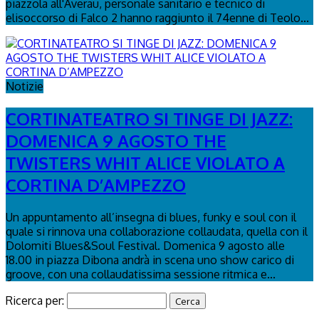
piazzola all'Averau, personale sanitario e tecnico di
elisoccorso di Falco 2 hanno raggiunto il 74enne di Teolo...
Notizie
CORTINATEATRO SI TINGE DI JAZZ:
DOMENICA 9 AGOSTO THE
TWISTERS WHIT ALICE VIOLATO A
CORTINA D’AMPEZZO
Un appuntamento all’insegna di blues, funky e soul con il
quale si rinnova una collaborazione collaudata, quella con il
Dolomiti Blues&Soul Festival. Domenica 9 agosto alle
18.00 in piazza Dibona andrà in scena uno show carico di
groove, con una collaudatissima sessione ritmica e...
Ricerca per: