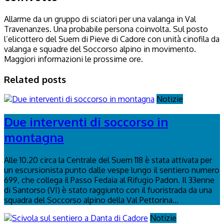
Allarme da un gruppo di sciatori per una valanga in Val
Travenanzes. Una probabile persona coinvolta. Sul posto
l’elicottero del Suem di Pieve di Cadore con unità cinofila da
valanga e squadre del Soccorso alpino in movimento.
Maggiori informazioni le prossime ore.
Related posts
Notizie
Due interventi di soccorso in
montagna
Alle 10.20 circa la Centrale del Suem 118 è stata attivata per
un escursionista punto dalle vespe lungo il sentiero numero
699, che collega il Passo Fedaia al Rifugio Padon. Il 33enne
di Santorso (VI) è stato raggiunto con il fuoristrada da una
squadra del Soccorso alpino della Val Pettorina...
Notizie