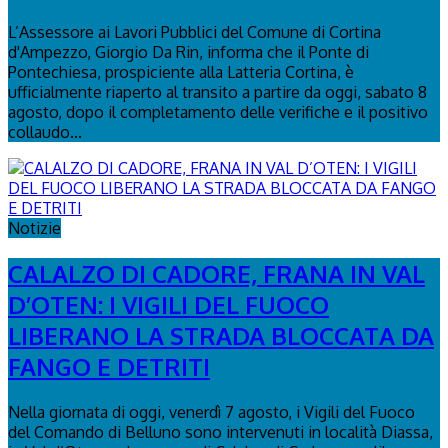
L’Assessore ai Lavori Pubblici del Comune di Cortina
d'Ampezzo, Giorgio Da Rin, informa che il Ponte di
Pontechiesa, prospiciente alla Latteria Cortina, è
ufficialmente riaperto al transito a partire da oggi, sabato 8
agosto, dopo il completamento delle verifiche e il positivo
collaudo...
Notizie
CALALZO DI CADORE, FRANA IN VAL
D’OTEN: I VIGILI DEL FUOCO
LIBERANO LA STRADA BLOCCATA DA
FANGO E DETRITI
Nella giornata di oggi, venerdì 7 agosto, i Vigili del Fuoco
del Comando di Belluno sono intervenuti in località Diassa,