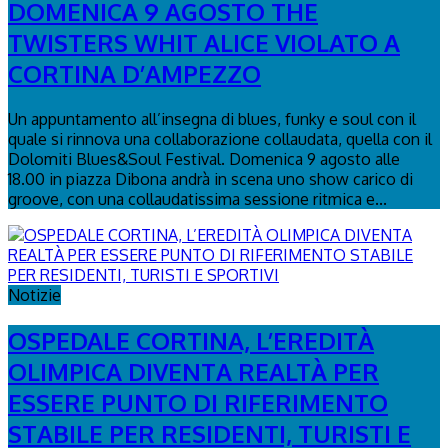
DOMENICA 9 AGOSTO THE
TWISTERS WHIT ALICE VIOLATO A
CORTINA D’AMPEZZO
Un appuntamento all’insegna di blues, funky e soul con il
quale si rinnova una collaborazione collaudata, quella con il
Dolomiti Blues&Soul Festival. Domenica 9 agosto alle
18.00 in piazza Dibona andrà in scena uno show carico di
groove, con una collaudatissima sessione ritmica e...
Notizie
OSPEDALE CORTINA, L’EREDITÀ
OLIMPICA DIVENTA REALTÀ PER
ESSERE PUNTO DI RIFERIMENTO
STABILE PER RESIDENTI, TURISTI E