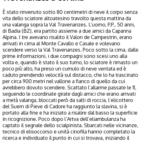
È stato rinvenuto sotto 80 centimetri di neve il corpo senza
vita dello sciatore altoatesino travolto questa mattina da
una valanga sopra la Val Travenanzes. L’uomo, P.P., 50 anni,
di Badia (BZ), era partito assieme a due amici da Capanna
Alpina. I tre avevano risalito il Valon de Campestrin, erano
arrivati in cima al Monte Cavallo e Casale e volevano
scendere verso la Val Travenanzes. Poco sotto la cima, dalle
prime informazioni, i due compagni sono scesi uno alla
volta e, quando è stato il suo turno, lo sciatore è rimasto un
poco più alto, ha preso un cumulo di neve ventata ed è
caduto prendendo velocità sul distacco, che lo ha trascinato
per circa 900 metri nel vallone a fianco di quello da cui
avrebbero dovuto scendere. Scattato l’allarme passate le 11,
seguendo le coordinate girate dagli amici che erano arrivati
a metà valanga, bloccati però da salti di roccia, l’elicottero
del Suem di Pieve di Cadore ha raggiunto la slavina, si è
portato alla fine e ha iniziato a risalire dal basso la superficie
in ricognizione. Poco dopo l’Artva dell’eliambulanza ha
captato il segnale dello scialpinista. Sbarcati nelle vicinanze,
tecnico di elisoccorso e unità cinofila hanno completato la
ricerca e individuato il punto in cui si trovava, iniziando il