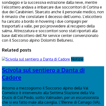
sondaggio e la successiva estrazione dalla neve, mentre
l’elicottero andava a imbarcare due soccorritori di Cortina e
due dei Carabinieri. Sbarcato anche il personale medico, non
è rimasto che constatare il decesso dell’uomo. L’elicottero
ha caricato a bordo in hovering i due compagni per
trasportarli a valle, per poi provvedere al recupero della
salma. Attrezzatura e soccorritori sono stati riportati alla
base dall’elicottero dell’Air service center convenzionato
con il Soccorso alpino Dolomiti Bellunesi.
Related posts
Notizie
Scivola sul sentiero a Danta di
Cadore
Attorno a mezzogiorno il Soccorso alpino della Val
Comelico è intervenuto alla Settima Stazione della Via
Crucis di Col Piedo, sotto Valmaden, per un escursionista
che si era fatto male alla caviglia. L'81enne di Carnago (VA),