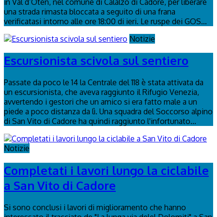
in Val d’Oten, nel comune di Calalzo di Cadore, per liberare
una strada rimasta bloccata a seguito di una frana
verificatasi intorno alle ore 18:00 di ieri. Le ruspe dei GOS...
Notizie
Escursionista scivola sul sentiero
Passate da poco le 14 la Centrale del 118 è stata attivata da
un escursionista, che aveva raggiunto il Rifugio Venezia,
avvertendo i gestori che un amico si era fatto male a un
piede a poco distanza da lì. Una squadra del Soccorso alpino
di San Vito di Cadore ha quindi raggiunto l'infortunato...
Notizie
Completati i lavori lungo la ciclabile
a San Vito di Cadore
Si sono conclusi i lavori di miglioramento che hanno