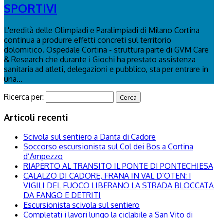
SPORTIVI
L'eredità delle Olimpiadi e Paralimpiadi di Milano Cortina
continua a produrre effetti concreti sul territorio
dolomitico. Ospedale Cortina - struttura parte di GVM Care
& Research che durante i Giochi ha prestato assistenza
sanitaria ad atleti, delegazioni e pubblico, sta per entrare in
una...
Ricerca per:
Articoli recenti
Scivola sul sentiero a Danta di Cadore
Soccorso escursionista sul Col dei Bos a Cortina
d’Ampezzo
RIAPERTO AL TRANSITO IL PONTE DI PONTECHIESA
CALALZO DI CADORE, FRANA IN VAL D’OTEN: I
VIGILI DEL FUOCO LIBERANO LA STRADA BLOCCATA
DA FANGO E DETRITI
Escursionista scivola sul sentiero
Completati i lavori lungo la ciclabile a San Vito di