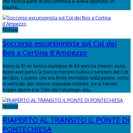
che faceva parte di una comitiva e aveva riportato un
trauma...
Notizie
Soccorso escursionista sul Col dei
Bos a Cortina d'Ampezzo
Verso le 10 un turista olandese di 44 anni ha chiesto aiuto,
dopo aver perso la traccia mentre risaliva il sentiero del Col
dei Bos. L'uomo, che era finito incrodato sulla parete, sotto
la verticale allo storico ospedale militare, tra la Ferrata
truppe alpine e le Torri del Falzarego, era...
Notizie
RIAPERTO AL TRANSITO IL PONTE DI
PONTECHIESA