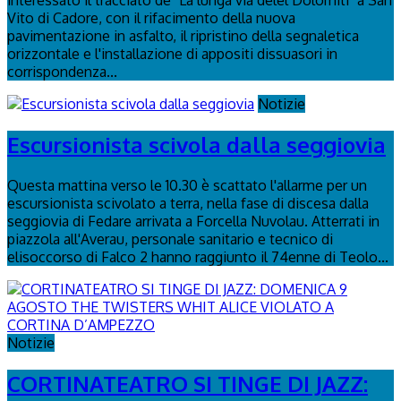
interessato il tracciato de "La lunga via delel Dolomiti" a San
Vito di Cadore, con il rifacimento della nuova
pavimentazione in asfalto, il ripristino della segnaletica
orizzontale e l'installazione di appositi dissuasori in
corrispondenza...
Notizie
Escursionista scivola dalla seggiovia
Questa mattina verso le 10.30 è scattato l'allarme per un
escursionista scivolato a terra, nella fase di discesa dalla
seggiovia di Fedare arrivata a Forcella Nuvolau. Atterrati in
piazzola all'Averau, personale sanitario e tecnico di
elisoccorso di Falco 2 hanno raggiunto il 74enne di Teolo...
Notizie
CORTINATEATRO SI TINGE DI JAZZ: