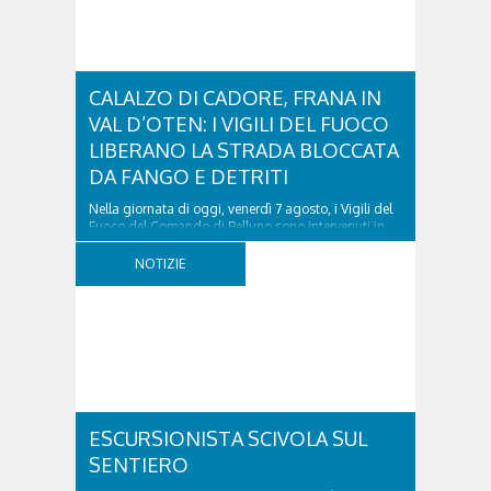
CALALZO DI CADORE, FRANA IN
VAL D’OTEN: I VIGILI DEL FUOCO
LIBERANO LA STRADA BLOCCATA
DA FANGO E DETRITI
Nella giornata di oggi, venerdì 7 agosto, i Vigili del
Fuoco del Comando di Belluno sono intervenuti in
località Diassa, in Val d’Oten, nel comune di Calalzo
di Cadore, per liberare una strada rimasta bloccata
NOTIZIE
a seguito di una frana verificatasi intorno alle ore
18:00 di ieri. Le ruspe dei GOS...
ESCURSIONISTA SCIVOLA SUL
SENTIERO