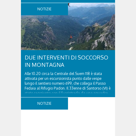
tempestiva chiamata al 112 e all’intervento...
NOTIZIE
DUE INTERVENTI DI SOCCORSO
IN MONTAGNA
Alle 10.20 circa la Centrale del Suem 118 è stata
attivata per un escursionista punto dalle vespe
lungo il sentiero numero 699, che collega il Passo
Fedaia al Rifugio Padon. Il 33enne di Santorso (VI) è
stato raggiunto con il fuoristrada da una squadra
del Soccorso alpino della Val Pettorina...
NOTIZIE