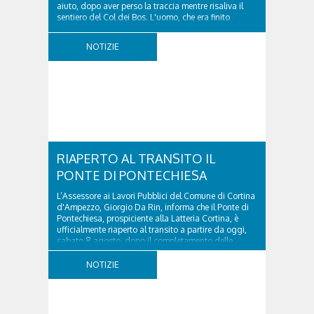
aiuto, dopo aver perso la traccia mentre risaliva il
sentiero del Col dei Bos. L'uomo, che era finito
incrodato sulla parete, sotto la verticale allo storico
ospedale militare, tra la Ferrata truppe alpine e le
NOTIZIE
Torri del Falzarego, era...
RIAPERTO AL TRANSITO IL
PONTE DI PONTECHIESA
L’Assessore ai Lavori Pubblici del Comune di Cortina
d'Ampezzo, Giorgio Da Rin, informa che il Ponte di
Pontechiesa, prospiciente alla Latteria Cortina, è
ufficialmente riaperto al transito a partire da oggi,
sabato 8 agosto, dopo il completamento delle
verifiche e il positivo collaudo...
NOTIZIE