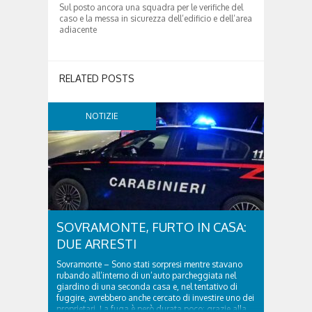
Sul posto ancora una squadra per le verifiche del
caso e la messa in sicurezza dell’edificio e dell’area
adiacente
RELATED POSTS
NOTIZIE
SOVRAMONTE, FURTO IN CASA:
DUE ARRESTI
Sovramonte – Sono stati sorpresi mentre stavano
rubando all’interno di un’auto parcheggiata nel
giardino di una seconda casa e, nel tentativo di
fuggire, avrebbero anche cercato di investire uno dei
proprietari. La fuga è però durata poco: grazie alla