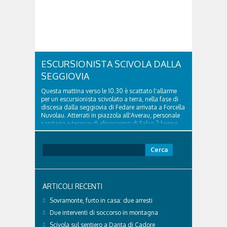
ESCURSIONISTA SCIVOLA DALLA
SEGGIOVIA
Questa mattina verso le 10.30 è scattato l'allarme
per un escursionista scivolato a terra, nella fase di
discesa dalla seggiovia di Fedare arrivata a Forcella
Nuvolau. Atterrati in piazzola all'Averau, personale
sanitario e tecnico di elisoccorso di Falco 2 hanno
raggiunto il 74enne di Teolo...
Ricerca
per:
ARTICOLI RECENTI
Sovramonte, furto in casa: due arresti
Due interventi di soccorso in montagna
Scivola sul sentiero a Danta di Cadore