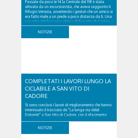
Passate da poco le 14 la Centrale del 118 è stata
attivata da un escursionista, che aveva raggiunto il
Rifugio Venezia, avvertendo i gestori che un amico si
era fatto male a un piede a poco distanza da lì. Una
squadra del Soccorso alpino di San Vito di Cadore
ha quindi raggiunto l'infortunato...
NOTIZIE
COMPLETATI I LAVORI LUNGO LA
CICLABILE A SAN VITO DI
CADORE
Si sono conclusi i lavori di miglioramento che hanno
interessato il tracciato de "La lunga via delel
Dolomiti" a San Vito di Cadore, con il rifacimento
della nuova pavimentazione in asfalto, il ripristino
della segnaletica orizzontale e l'installazione di
NOTIZIE
appositi dissuasori in corrispondenza...