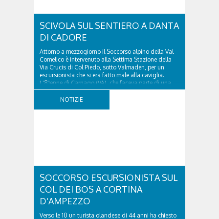
SCIVOLA SUL SENTIERO A DANTA
DI CADORE
Attorno a mezzogiorno il Soccorso alpino della Val
Comelico è intervenuto alla Settima Stazione della
Via Crucis di Col Piedo, sotto Valmaden, per un
escursionista che si era fatto male alla caviglia.
L'81enne di Carnago (VA), che faceva parte di una
comitiva e aveva riportato un trauma...
NOTIZIE
SOCCORSO ESCURSIONISTA SUL
COL DEI BOS A CORTINA
D'AMPEZZO
Verso le 10 un turista olandese di 44 anni ha chiesto