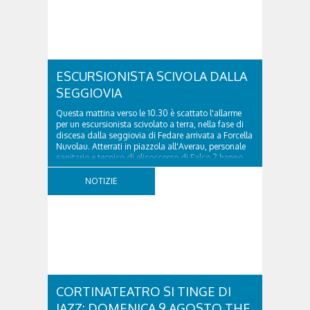
ESCURSIONISTA SCIVOLA DALLA
SEGGIOVIA
Questa mattina verso le 10.30 è scattato l'allarme
per un escursionista scivolato a terra, nella fase di
discesa dalla seggiovia di Fedare arrivata a Forcella
Nuvolau. Atterrati in piazzola all'Averau, personale
sanitario e tecnico di elisoccorso di Falco 2 hanno
raggiunto il 74enne di Teolo...
NOTIZIE
CORTINATEATRO SI TINGE DI
JAZZ: DOMENICA 9 AGOSTO THE