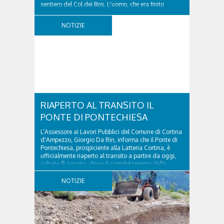
sentiero del Col dei Bos. L'uomo, che era finito
incrodato sulla parete, sotto la verticale allo storico
ospedale militare, tra la Ferrata truppe alpine e le
NOTIZIE
Torri del Falzarego, era...
RIAPERTO AL TRANSITO IL
PONTE DI PONTECHIESA
L’Assessore ai Lavori Pubblici del Comune di Cortina
d'Ampezzo, Giorgio Da Rin, informa che il Ponte di
Pontechiesa, prospiciente alla Latteria Cortina, è
ufficialmente riaperto al transito a partire da oggi,
sabato 8 agosto, dopo il completamento delle
verifiche e il positivo collaudo...
NOTIZIE