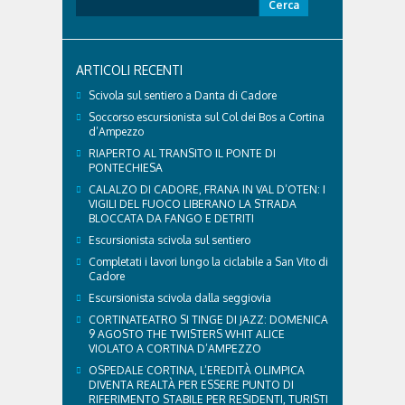
Ricerca
struttura parte di GVM Care & Research che durante i
per:
Giochi ha prestato assistenza sanitaria ad atleti,
delegazioni e pubblico, sta per entrare in una...
ARTICOLI RECENTI
Scivola sul sentiero a Danta di Cadore
Soccorso escursionista sul Col dei Bos a Cortina
d’Ampezzo
RIAPERTO AL TRANSITO IL PONTE DI
PONTECHIESA
CALALZO DI CADORE, FRANA IN VAL D’OTEN: I
VIGILI DEL FUOCO LIBERANO LA STRADA
BLOCCATA DA FANGO E DETRITI
Escursionista scivola sul sentiero
Completati i lavori lungo la ciclabile a San Vito di
Cadore
Escursionista scivola dalla seggiovia
CORTINATEATRO SI TINGE DI JAZZ: DOMENICA
9 AGOSTO THE TWISTERS WHIT ALICE
VIOLATO A CORTINA D’AMPEZZO
OSPEDALE CORTINA, L’EREDITÀ OLIMPICA
DIVENTA REALTÀ PER ESSERE PUNTO DI
RIFERIMENTO STABILE PER RESIDENTI, TURISTI