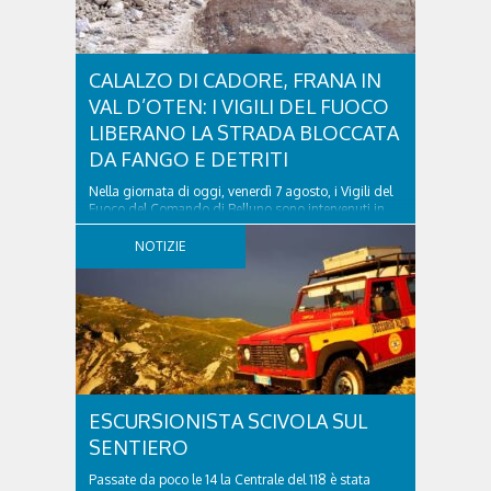
CALALZO DI CADORE, FRANA IN
VAL D’OTEN: I VIGILI DEL FUOCO
LIBERANO LA STRADA BLOCCATA
DA FANGO E DETRITI
Nella giornata di oggi, venerdì 7 agosto, i Vigili del
Fuoco del Comando di Belluno sono intervenuti in
località Diassa, in Val d’Oten, nel comune di Calalzo
di Cadore, per liberare una strada rimasta bloccata
NOTIZIE
a seguito di una frana verificatasi intorno alle ore
18:00 di ieri. Le ruspe dei GOS...
ESCURSIONISTA SCIVOLA SUL
SENTIERO
Passate da poco le 14 la Centrale del 118 è stata