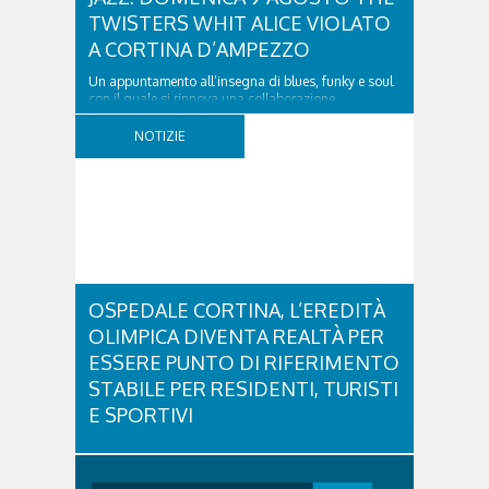
TWISTERS WHIT ALICE VIOLATO
A CORTINA D’AMPEZZO
Un appuntamento all’insegna di blues, funky e soul
con il quale si rinnova una collaborazione
collaudata, quella con il Dolomiti Blues&Soul
Festival. Domenica 9 agosto alle 18.00 in piazza
NOTIZIE
Dibona andrà in scena uno show carico di groove,
con una collaudatissima sessione ritmica e...
OSPEDALE CORTINA, L’EREDITÀ
OLIMPICA DIVENTA REALTÀ PER
ESSERE PUNTO DI RIFERIMENTO
STABILE PER RESIDENTI, TURISTI
E SPORTIVI
L'eredità delle Olimpiadi e Paralimpiadi di Milano
Cortina continua a produrre effetti concreti sul
territorio dolomitico. Ospedale Cortina -