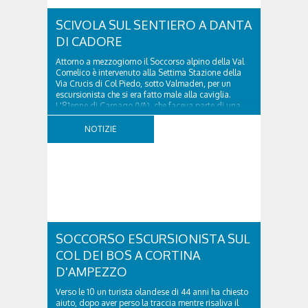
SCIVOLA SUL SENTIERO A DANTA
DI CADORE
Attorno a mezzogiorno il Soccorso alpino della Val
Comelico è intervenuto alla Settima Stazione della
Via Crucis di Col Piedo, sotto Valmaden, per un
escursionista che si era fatto male alla caviglia.
L'81enne di Carnago (VA), che faceva parte di una
comitiva e aveva riportato un trauma...
NOTIZIE
SOCCORSO ESCURSIONISTA SUL
COL DEI BOS A CORTINA
D'AMPEZZO
Verso le 10 un turista olandese di 44 anni ha chiesto
aiuto, dopo aver perso la traccia mentre risaliva il