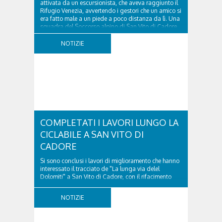
attivata da un escursionista, che aveva raggiunto il
Rifugio Venezia, avvertendo i gestori che un amico si
era fatto male a un piede a poco distanza da lì. Una
squadra del Soccorso alpino di San Vito di Cadore
ha quindi raggiunto l'infortunato...
NOTIZIE
COMPLETATI I LAVORI LUNGO LA
CICLABILE A SAN VITO DI
CADORE
Si sono conclusi i lavori di miglioramento che hanno
interessato il tracciato de "La lunga via delel
Dolomiti" a San Vito di Cadore, con il rifacimento
della nuova pavimentazione in asfalto, il ripristino
della segnaletica orizzontale e l'installazione di
NOTIZIE
appositi dissuasori in corrispondenza...