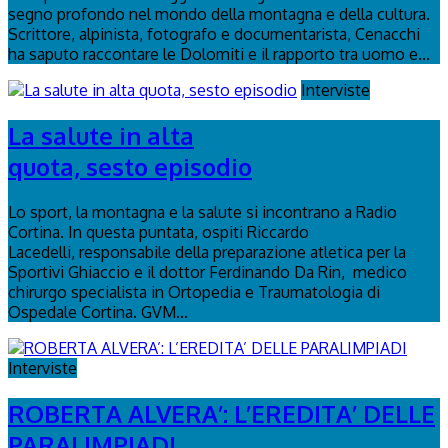
segno profondo nel mondo della montagna e della cultura.
Scrittore, alpinista, fotografo e documentarista, Cenacchi
ha saputo raccontare le Dolomiti e il rapporto tra uomo e...
Interviste
La salute in alta
quota, sesto episodio
Lo sport, la montagna e la salute si incontrano a Radio
Cortina. In questa puntata, ospiti Riccardo
Lacedelli, responsabile della preparazione atletica per la
Sportivi Ghiaccio e il dottor Ferdinando Da Rin, medico
chirurgo specialista in Ortopedia e Traumatologia di
Ospedale Cortina. GVM...
Interviste
ROBERTA ALVERA’: L’EREDITA’ DELLE
PARALIMPIADI