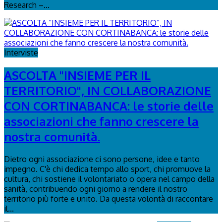
Research –...
Interviste
ASCOLTA "INSIEME PER IL
TERRITORIO", IN COLLABORAZIONE
CON CORTINABANCA: le storie delle
associazioni che fanno crescere la
nostra comunità.
Dietro ogni associazione ci sono persone, idee e tanto
impegno. C'è chi dedica tempo allo sport, chi promuove la
cultura, chi sostiene il volontariato o opera nel campo della
sanità, contribuendo ogni giorno a rendere il nostro
territorio più forte e unito. Da questa volontà di raccontare
il...