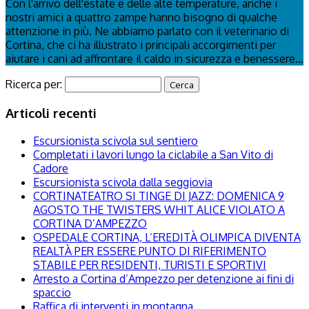
Con l'arrivo dell'estate e delle alte temperature, anche i
nostri amici a quattro zampe hanno bisogno di qualche
attenzione in più. Ne abbiamo parlato con il veterinario di
Cortina, che ci ha illustrato i principali accorgimenti per
aiutare i cani ad affrontare il caldo in sicurezza e benessere...
Ricerca per:
Articoli recenti
Escursionista scivola sul sentiero
Completati i lavori lungo la ciclabile a San Vito di
Cadore
Escursionista scivola dalla seggiovia
CORTINATEATRO SI TINGE DI JAZZ: DOMENICA 9
AGOSTO THE TWISTERS WHIT ALICE VIOLATO A
CORTINA D’AMPEZZO
OSPEDALE CORTINA, L’EREDITÀ OLIMPICA DIVENTA
REALTÀ PER ESSERE PUNTO DI RIFERIMENTO
STABILE PER RESIDENTI, TURISTI E SPORTIVI
Arresto a Cortina d’Ampezzo per detenzione ai fini di
spaccio
Raffica di interventi in montagna