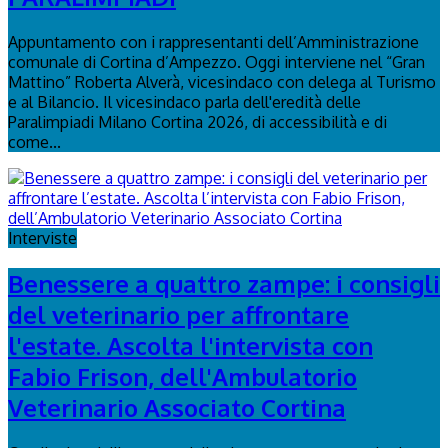
Appuntamento con i rappresentanti dell’Amministrazione
comunale di Cortina d’Ampezzo. Oggi interviene nel “Gran
Mattino” Roberta Alverà, vicesindaco con delega al Turismo
e al Bilancio. Il vicesindaco parla dell'eredità delle
Paralimpiadi Milano Cortina 2026, di accessibilità e di
come...
Interviste
Benessere a quattro zampe: i consigli
del veterinario per affrontare
l'estate. Ascolta l'intervista con
Fabio Frison, dell'Ambulatorio
Veterinario Associato Cortina