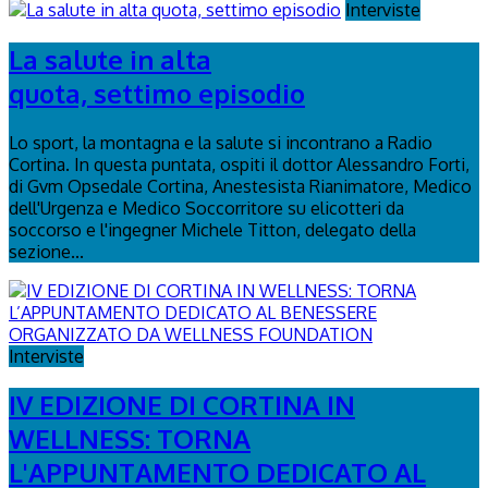
Interviste
La salute in alta
quota, settimo episodio
Lo sport, la montagna e la salute si incontrano a Radio
Cortina. In questa puntata, ospiti il dottor Alessandro Forti,
di Gvm Opsedale Cortina, Anestesista Rianimatore, Medico
dell'Urgenza e Medico Soccorritore su elicotteri da
soccorso e l'ingegner Michele Titton, delegato della
sezione...
Interviste
IV EDIZIONE DI CORTINA IN
WELLNESS: TORNA
L'APPUNTAMENTO DEDICATO AL