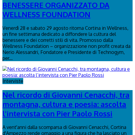
BENESSERE ORGANIZZATO DA
WELLNESS FOUNDATION
Venerdì 28 e sabato 29 agosto ritorna Cortina in Wellness,
un fine settimana dedicato a diffondere la cultura del
benessere e dei corretti stili di vita. Promosso dalla
Wellness Foundation – organizzazione non profit creata da
Nerio Alessandri, Fondatore e Presidente di Technogym,
per...
Interviste
Nel ricordo di Giovanni Cenacchi, tra
montagna, cultura e poesia: ascolta
l'intervista con Pier Paolo Rossi
A vent'anni dalla scomparsa di Giovanni Cenacchi, Cortina
d'Ampezzo rende omaggio a una figura che ha lasciato un