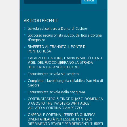
struttura parte di GVM Care & Research che durante i
per:
Giochi ha prestato assistenza sanitaria ad atleti,
delegazioni e pubblico, sta per entrare in una...
ARTICOLI RECENTI
Scivola sul sentiero a Danta di Cadore
Soccorso escursionista sul Col dei Bos a Cortina
d’Ampezzo
RIAPERTO AL TRANSITO IL PONTE DI
PONTECHIESA
CALALZO DI CADORE, FRANA IN VAL D’OTEN: I
VIGILI DEL FUOCO LIBERANO LA STRADA
BLOCCATA DA FANGO E DETRITI
Escursionista scivola sul sentiero
Completati i lavori lungo la ciclabile a San Vito di
Cadore
Escursionista scivola dalla seggiovia
CORTINATEATRO SI TINGE DI JAZZ: DOMENICA
9 AGOSTO THE TWISTERS WHIT ALICE
VIOLATO A CORTINA D’AMPEZZO
OSPEDALE CORTINA, L’EREDITÀ OLIMPICA
DIVENTA REALTÀ PER ESSERE PUNTO DI
RIFERIMENTO STABILE PER RESIDENTI, TURISTI