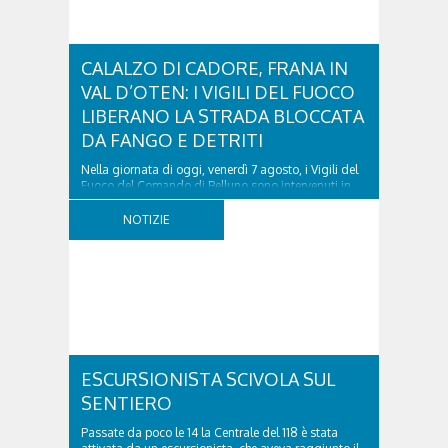
CALALZO DI CADORE, FRANA IN
VAL D’OTEN: I VIGILI DEL FUOCO
LIBERANO LA STRADA BLOCCATA
DA FANGO E DETRITI
Nella giornata di oggi, venerdì 7 agosto, i Vigili del
Fuoco del Comando di Belluno sono intervenuti in
località Diassa, in Val d’Oten, nel comune di Calalzo
di Cadore, per liberare una strada rimasta bloccata
NOTIZIE
a seguito di una frana verificatasi intorno alle ore
18:00 di ieri. Le ruspe dei GOS...
ESCURSIONISTA SCIVOLA SUL
SENTIERO
Passate da poco le 14 la Centrale del 118 è stata