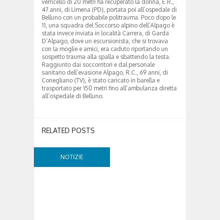
verricello di 20 metri ha recuperato la donna, E.R.,
47 anni, di Limena (PD), portata poi all’ospedale di
Belluno con un probabile politrauma. Poco dopo le
11, una squadra del Soccorso alpino dell’Alpago è
stata invece inviata in località Carrera, di Garda
D’Alpago, dove un escursionista, che si trovava
con la moglie e amici, era caduto riportando un
sospetto trauma alla spalla e sbattendo la testa.
Raggiunto dai soccorritori e dal personale
sanitario dell’evasione Alpago, R.C., 69 anni, di
Conegliano (TV), è stato caricato in barella e
trasportato per 150 metri fino all’ambulanza diretta
all’ospedale di Belluno.
RELATED POSTS
NOTIZIE