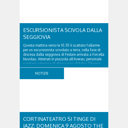
ESCURSIONISTA SCIVOLA DALLA
SEGGIOVIA
Questa mattina verso le 10.30 è scattato l'allarme
per un escursionista scivolato a terra, nella fase di
discesa dalla seggiovia di Fedare arrivata a Forcella
Nuvolau. Atterrati in piazzola all'Averau, personale
sanitario e tecnico di elisoccorso di Falco 2 hanno
raggiunto il 74enne di Teolo...
NOTIZIE
CORTINATEATRO SI TINGE DI
JAZZ: DOMENICA 9 AGOSTO THE