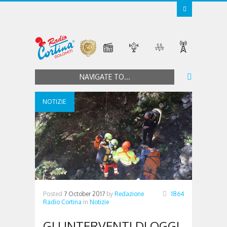
NAVIGATE TO...
NOTIZIE
Posted
7 October 2017
by
Redazione
1864
Radio Cortina
in
Notizie
GLI INTERVENTI DI OGGI