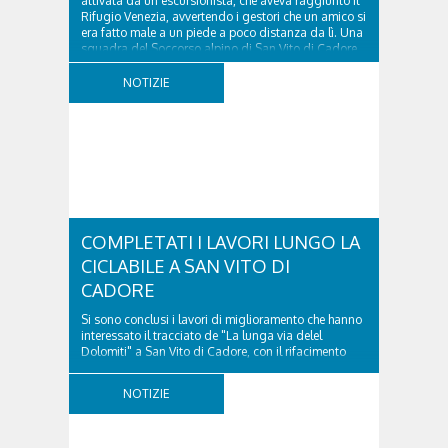
attivata da un escursionista, che aveva raggiunto il
Rifugio Venezia, avvertendo i gestori che un amico si
era fatto male a un piede a poco distanza da lì. Una
squadra del Soccorso alpino di San Vito di Cadore
ha quindi raggiunto l'infortunato...
NOTIZIE
COMPLETATI I LAVORI LUNGO LA
CICLABILE A SAN VITO DI
CADORE
Si sono conclusi i lavori di miglioramento che hanno
interessato il tracciato de "La lunga via delel
Dolomiti" a San Vito di Cadore, con il rifacimento
della nuova pavimentazione in asfalto, il ripristino
della segnaletica orizzontale e l'installazione di
NOTIZIE
appositi dissuasori in corrispondenza...