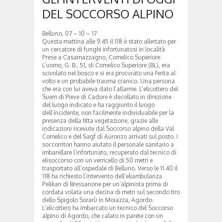
DEL SOCCORSO ALPINO
Belluno, 07 – 10 – 17
Questa mattina alle 9.45 il 118 è stato allertato per
un cercatore di funghi infortunatosi in località
Prese a Casamazzagno, Comelico Superiore.
L’uomo, G. B., 51, di Comelico Superiore (BL), era
scivolato nel bosco e si era procurato una ferita al
volto e un probabile trauma cranico. Una persona
che era con lui aveva dato l’allarme. L’elicottero del
Suem di Pieve di Cadore è decollato in direzione
del luogo indicato e ha raggiunto il luogo
dell’incidente, non facilmente individuabile per la
presenza della fitta vegetazione, grazie alle
indicazioni ricevute dal Soccorso alpino della Val
Comelico e del Sagf di Auronzo arrivati sul posto. I
soccorritori hanno aiutato il personale sanitario a
imbarellare l’infortunato, recuperato dal tecnico di
elisoccorso con un verricello di 50 metri e
trasportato all’ospedale di Belluno. Verso le 11.40 il
118 ha richiesto l’intervento dell’eliambulanza
Pelikan di Bressanone per un’alpinista prima di
cordata volata una decina di metri sul secondo tiro
dello Spigolo Sorarù in Moiazza, Agordo.
L’elicottero ha imbarcato un tecnico del Soccorso
alpino di Agordo, che calato in parete con un