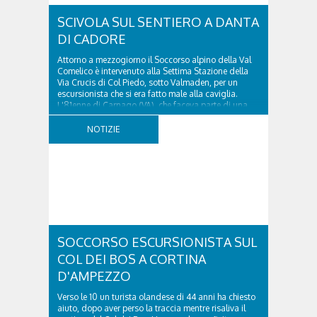
SCIVOLA SUL SENTIERO A DANTA
DI CADORE
Attorno a mezzogiorno il Soccorso alpino della Val
Comelico è intervenuto alla Settima Stazione della
Via Crucis di Col Piedo, sotto Valmaden, per un
escursionista che si era fatto male alla caviglia.
L'81enne di Carnago (VA), che faceva parte di una
comitiva e aveva riportato un trauma...
NOTIZIE
SOCCORSO ESCURSIONISTA SUL
COL DEI BOS A CORTINA
D'AMPEZZO
Verso le 10 un turista olandese di 44 anni ha chiesto
aiuto, dopo aver perso la traccia mentre risaliva il