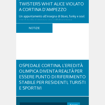
TWISTERS WHIT ALICE VIOLATO
A CORTINA D’AMPEZZO
Un appuntamento all’insegna di blues, funky e soul
con il quale si rinnova una collaborazione
collaudata, quella con il Dolomiti Blues&Soul
Festival. Domenica 9 agosto alle 18.00 in piazza
NOTIZIE
Dibona andrà in scena uno show carico di groove,
con una collaudatissima sessione ritmica e...
OSPEDALE CORTINA, L’EREDITÀ
OLIMPICA DIVENTA REALTÀ PER
ESSERE PUNTO DI RIFERIMENTO
STABILE PER RESIDENTI, TURISTI
E SPORTIVI
L'eredità delle Olimpiadi e Paralimpiadi di Milano
Cortina continua a produrre effetti concreti sul
territorio dolomitico. Ospedale Cortina -
Ricerca