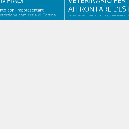
IMPIADI
VETERINARIO PER
AFFRONTARE L'EST
to con i rappresentanti
strazione comunale di Cortina
ASCOLTA L'INTERV
Oggi interviene nel “Gran
CON FABIO FRISON
berta Alverà, vicesindaco con
rismo e al Bilancio. Il
DELL'AMBULATOR
 parla dell'eredità delle
i Milano Cortina 2026, di
VETERINARIO ASS
à e di come...
CORTINA
Con l'arrivo dell'estate e delle al
temperature, anche i nostri amici
zampe hanno bisogno di qualch
attenzione in più. Ne abbiamo pa
veterinario di Cortina, che ci ha il
principali accorgimenti per aiutar
affrontare il caldo in sicurezza e
benessere...