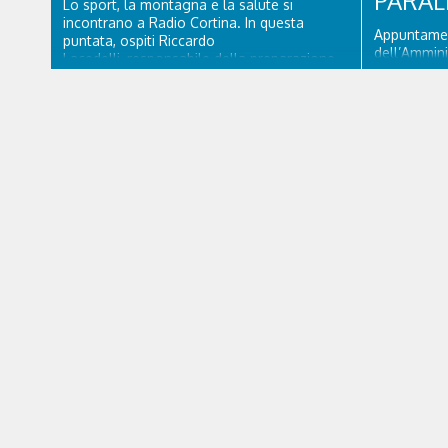
PARAL
Lo sport, la montagna e la salute si
incontrano a Radio Cortina. In questa
Appuntamen
puntata, ospiti Riccardo
dell’Ammini
Lacedelli, responsabile della preparazione
d’Ampezzo. 
atletica per la Sportivi Ghiaccio e il
Mattino” Ro
dottor Ferdinando Da Rin, medico chirurgo
delega al Tu
specialista in Ortopedia e Traumatologia di
vicesindaco
Ospedale Cortina. GVM...
Paralimpiad
accessibilit