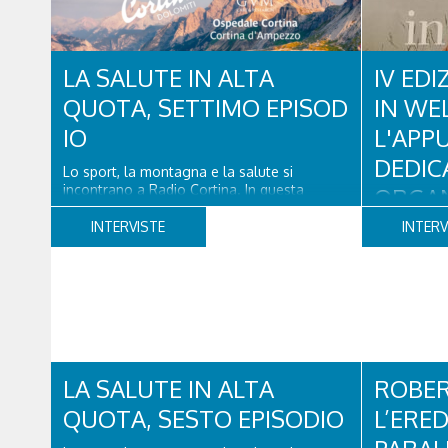
tutta per sé”, modello diffuso in Italia e
Francia. Giurista e autore, svolge...
LA SALUTE IN ALTA
IV EDI
QUOTA, SETTIMO EPISOD
IN WE
IO
L'AP
DEDIC
Lo sport, la montagna e la salute si
incontrano a Radio Cortina. In questa
ORGAN
puntata, ospiti il dottor Alessandro Forti, di
WELLN
Gvm Opsedale Cortina, Anestesista
INTERVISTE
INTERV
Rianimatore, Medico dell'Urgenza e Medico
Soccorritore su elicotteri da soccorso e
Venerdì 28 
l'ingegner Michele Titton, delegato della
Cortina in 
sezione...
dedicato a 
benessere e 
Promosso d
organizzazi
Alessandri,
LA SALUTE IN ALTA
ROBER
Technogym,
QUOTA, SESTO EPISODIO
L’ERED