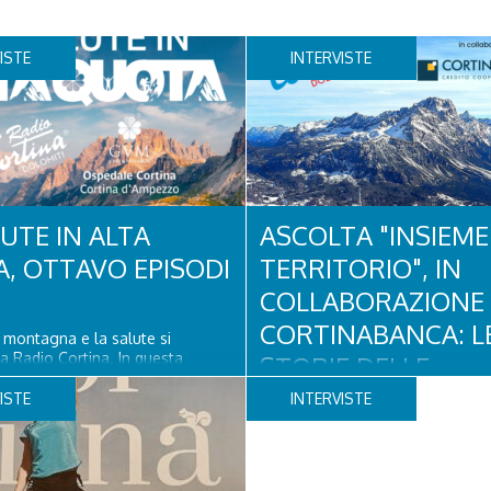
ISTE
INTERVISTE
UTE IN ALTA
ASCOLTA "INSIEME 
, OTTAVO EPISODI
TERRITORIO", IN
COLLABORAZIONE
CORTINABANCA: L
a montagna e la salute si
a Radio Cortina. In questa
STORIE DELLE
iti Adam Jmili Direttore
ASSOCIAZIONI CHE
 Amministrativo di Ospedale
ISTE
INTERVISTE
o Rizzato direttore sanitario di
FANNO CRESCERE 
ortina e Stefano Longo
 di Fondazione Cortina. GVM Care
NOSTRA COMUNIT
–...