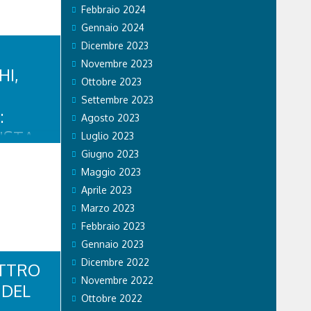
o persone,
Febbraio 2024
edica tempo
Gennaio 2024
a, chi
 nel campo
Dicembre 2023
giorno a
Novembre 2023
rte e unito.
HI,
Ottobre 2023
l...
Settembre 2023
:
Agosto 2023
ISTA
Luglio 2023
OSSI
Giugno 2023
Maggio 2023
iovanni
Aprile 2023
nde
ciato un
Marzo 2023
a
Febbraio 2023
ore,
rista,
Gennaio 2023
e Dolomiti
Dicembre 2022
ATTRO
Novembre 2022
 DEL
Ottobre 2022