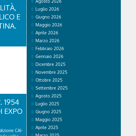
Agosto 2026
 NELLA
LITÀ,
ILM
Luglio 2026
CI” DI
ICO E
Giugno 2026
enovese
rano inedito
INA.
Maggio 2026
a Music),
Aprile 2026
Marzo 2026
Febbraio 2026
Gennaio 2026
Dicembre 2025
Novembre 2025
Ottobre 2025
Settembre 2025
Agosto 2025
. 1954
Luglio 2025
I EXPO
Giugno 2025
Maggio 2025
Aprile 2025
dizione CAI-
Marzo 2025
onda vetta