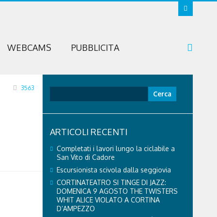
WEBCAMS
PUBBLICITA
3563
Ricerca
per:
ARTICOLI RECENTI
Completati i lavori lungo la ciclabile a
San Vito di Cadore
Escursionista scivola dalla seggiovia
CORTINATEATRO SI TINGE DI JAZZ:
DOMENICA 9 AGOSTO THE TWISTERS
WHIT ALICE VIOLATO A CORTINA
D’AMPEZZO