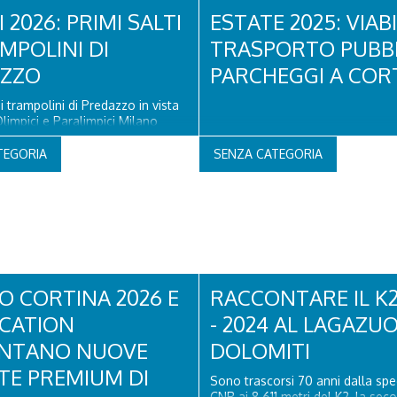
DIGITALI E IN RADIO IL BRANO È
festeggeremo insieme questo
 2026: PRIMI SALTI
ESTATE 2025: VIABI
COLONNA SONORA DEL DOCUF
 viaggio… e vogliamo farlo con
“KRISTIAN GHEDINA: STORIE DI S
MPOLINI DI
TRASPORTO PUBBL
PAOLO GALASSI Il cantautore g
AZZO
Francesco Baccini torna con il b
PARCHEGGI A CORT
“Matilde Lorenzi” (Edizioni Azzurr
primo singolo che anticipa il...
ai trampolini di Predazzo in vista
Olimpici e Paralimpici Milano
6. “Un gesto simbolico, ma
gnificato: il trampolino torna a
TEGORIA
SENZA CATEGORIA
on lui il nostro Paese. Come
mo orgogliosi di aver
to ogni fase di questo
..
O CORTINA 2026 E
RACCONTARE IL K2
CATION
- 2024 AL LAGAZUO
ENTANO NUOVE
DOLOMITI
TE PREMIUM DI
Sono trascorsi 70 anni dalla spe
CNR ai 8.611 metri del K2, la sec