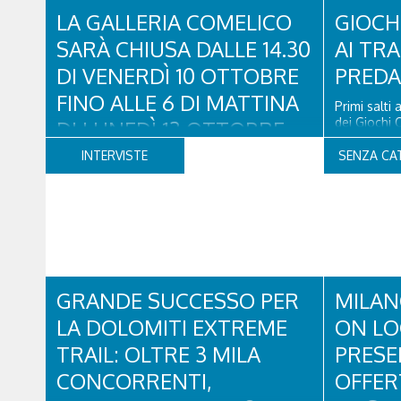
LA GALLERIA COMELICO
30 maggio 
GIOCHI
incredibile
SARÀ CHIUSA DALLE 14.30
AI TRA
tutti...
DI VENERDÌ 10 OTTOBRE
PRED
FINO ALLE 6 DI MATTINA
Primi salti 
dei Giochi 
DI LUNEDÌ 13 OTTOBRE
Cortina 202
carico di si
INTERVISTE
SENZA CA
Si è tenuto oggi pomeriggio il tavolo
volare, e c
prefettizio per l’aggiornamento sui lavori
SIMICO, sia
Anas in corso presso la galleria ‘Comelico’
accompagna
lungo la strada statale 52 “Carnica”. Alla
percorso in.
riunione, coordinata dal Prefetto Antonello
Roccoberton, hanno partecipato i Sindaci di
Comelico Superiore, Auronzo di Cadore...
GRANDE SUCCESSO PER
MILAN
LA DOLOMITI EXTREME
ON LO
TRAIL: OLTRE 3 MILA
PRES
CONCORRENTI,
OFFER