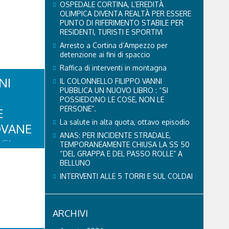
OSPEDALE CORTINA, L’EREDITÀ
OLIMPICA DIVENTA REALTÀ PER ESSERE
PUNTO DI RIFERIMENTO STABILE PER
RESIDENTI, TURISTI E SPORTIVI
Arresto a Cortina d’Ampezzo per
detenzione ai fini di spaccio
Raffica di interventi in montagna
NI
IL COLONNELLO FILIPPO VANNI
PUBBLICA UN NUOVO LIBRO : “SI
POSSIEDONO LE COSE, NON LE
PERSONE”.
E
La salute in alta quota, ottavo episodio
OVANE
ANAS: PER INCIDENTE STRADALE,
CI
TEMPORANEAMENTE CHIUSA LA SS 50
“DEL GRAPPA E DEL PASSO ROLLE” A
SA
BELLUNO
E
INTERVENTI ALLE 5 TORRI E SUL COLDAI
ARCHIVI
 STORE