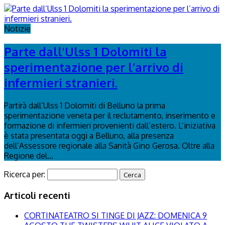
Notizie
Parte dall'Ulss 1 Dolomiti la
sperimentazione per l’arrivo di
infermieri stranieri.
Partirà dall’Ulss 1 Dolomiti di Belluno la prima
sperimentazione veneta per il reclutamento, inserimento e
formazione di infermieri provenienti dall’estero. L’iniziativa
è stata presentata oggi a Belluno, alla presenza
dell’Assessore regionale alla Sanità Gino Gerosa. Oltre alla
Regione del...
Ricerca per:
Articoli recenti
CORTINATEATRO SI TINGE DI JAZZ: DOMENICA 9