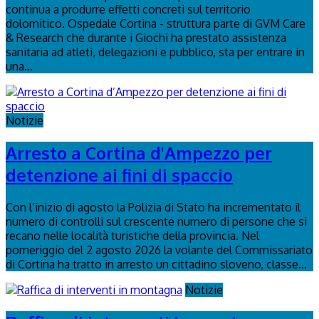
continua a produrre effetti concreti sul territorio
dolomitico. Ospedale Cortina - struttura parte di GVM Care
& Research che durante i Giochi ha prestato assistenza
sanitaria ad atleti, delegazioni e pubblico, sta per entrare in
una...
Notizie
Arresto a Cortina d'Ampezzo per
detenzione ai fini di spaccio
Con l’inizio di agosto la Polizia di Stato ha incrementato il
numero di controlli sul crescente numero di persone che si
recano nelle località turistiche della provincia. Nel
pomeriggio del 2 agosto 2026 la volante del Commissariato
di Cortina ha tratto in arresto un cittadino sloveno, classe...
Notizie