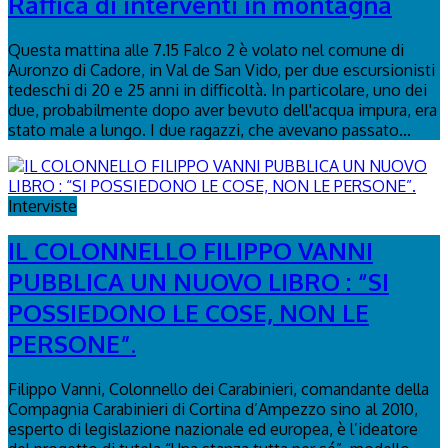
Raffica di interventi in montagna
Questa mattina alle 7.15 Falco 2 è volato nel comune di
Auronzo di Cadore, in Val de San Vido, per due escursionisti
tedeschi di 20 e 25 anni in difficoltà. In particolare, uno dei
due, probabilmente dopo aver bevuto dell'acqua impura, era
stato male a lungo. I due ragazzi, che avevano passato...
Interviste
IL COLONNELLO FILIPPO VANNI
PUBBLICA UN NUOVO LIBRO : “SI
POSSIEDONO LE COSE, NON LE
PERSONE”.
Filippo Vanni, Colonnello dei Carabinieri, comandante della
Compagnia Carabinieri di Cortina d’Ampezzo sino al 2010,
esperto di legislazione nazionale ed europea, è l’ideatore