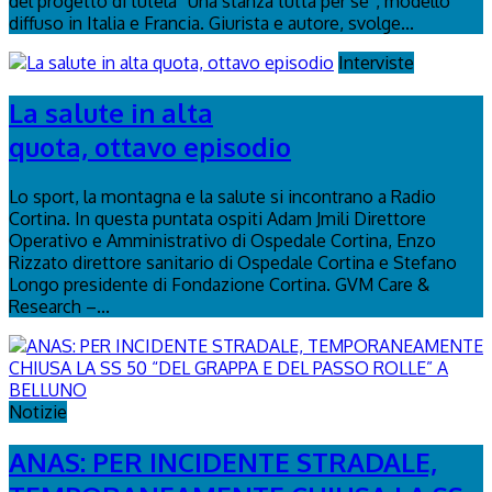
del progetto di tutela “Una stanza tutta per sé”, modello
diffuso in Italia e Francia. Giurista e autore, svolge...
Interviste
La salute in alta
quota, ottavo episodio
Lo sport, la montagna e la salute si incontrano a Radio
Cortina. In questa puntata ospiti Adam Jmili Direttore
Operativo e Amministrativo di Ospedale Cortina, Enzo
Rizzato direttore sanitario di Ospedale Cortina e Stefano
Longo presidente di Fondazione Cortina. GVM Care &
Research –...
Notizie
ANAS: PER INCIDENTE STRADALE,