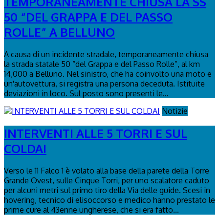
TEMPORANEAMENTE CHIUSA LA SS
50 “DEL GRAPPA E DEL PASSO
ROLLE” A BELLUNO
A causa di un incidente stradale, temporaneamente chiusa
la strada statale 50 “del Grappa e del Passo Rolle”, al km
14,000 a Belluno. Nel sinistro, che ha coinvolto una moto e
un'autovettura, si registra una persona deceduta. Istituite
deviazioni in loco. Sul posto sono presenti le...
Notizie
INTERVENTI ALLE 5 TORRI E SUL
COLDAI
Verso le 11 Falco 1 è volato alla base della parete della Torre
Grande Ovest, sulle Cinque Torri, per uno scalatore caduto
per alcuni metri sul primo tiro della Via delle guide. Scesi in
hovering, tecnico di elisoccorso e medico hanno prestato le
prime cure al 43enne ungherese, che si era fatto...