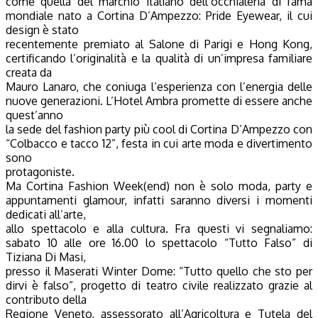
come quella del marchio italiano dell’occhialeria di fama
mondiale nato a Cortina D’Ampezzo: Pride Eyewear, il cui
design è stato
recentemente premiato al Salone di Parigi e Hong Kong,
certificando l’originalità e la qualità di un’impresa familiare
creata da
Mauro Lanaro, che coniuga l’esperienza con l’energia delle
nuove generazioni. L’Hotel Ambra promette di essere anche
quest’anno
la sede del fashion party più cool di Cortina D’Ampezzo con
“Colbacco e tacco 12”, festa in cui arte moda e divertimento
sono
protagoniste.
Ma Cortina Fashion Week(end) non è solo moda, party e
appuntamenti glamour, infatti saranno diversi i momenti
dedicati all’arte,
allo spettacolo e alla cultura. Fra questi vi segnaliamo:
sabato 10 alle ore 16.00 lo spettacolo “Tutto Falso” di
Tiziana Di Masi,
presso il Maserati Winter Dome: “Tutto quello che sto per
dirvi è falso”, progetto di teatro civile realizzato grazie al
contributo della
Regione Veneto, assessorato all’Agricoltura e Tutela del