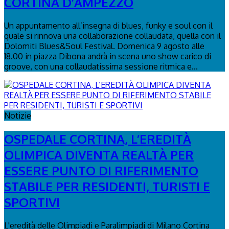
CORTINA D’AMPEZZO
Un appuntamento all’insegna di blues, funky e soul con il
quale si rinnova una collaborazione collaudata, quella con il
Dolomiti Blues&Soul Festival. Domenica 9 agosto alle
18.00 in piazza Dibona andrà in scena uno show carico di
groove, con una collaudatissima sessione ritmica e...
Notizie
OSPEDALE CORTINA, L’EREDITÀ
OLIMPICA DIVENTA REALTÀ PER
ESSERE PUNTO DI RIFERIMENTO
STABILE PER RESIDENTI, TURISTI E
SPORTIVI
L'eredità delle Olimpiadi e Paralimpiadi di Milano Cortina