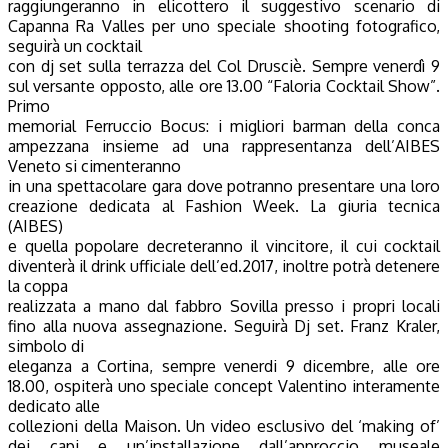
raggiungeranno in elicottero il suggestivo scenario di
Capanna Ra Valles per uno speciale shooting fotografico,
seguirà un cocktail
con dj set sulla terrazza del Col Drusciè. Sempre venerdì 9
sul versante opposto, alle ore 13.00 “Faloria Cocktail Show”.
Primo
memorial Ferruccio Bocus: i migliori barman della conca
ampezzana insieme ad una rappresentanza dell’AIBES
Veneto si cimenteranno
in una spettacolare gara dove potranno presentare una loro
creazione dedicata al Fashion Week. La giuria tecnica
(AIBES)
e quella popolare decreteranno il vincitore, il cui cocktail
diventerà il drink ufficiale dell’ed.2017, inoltre potrà detenere
la coppa
realizzata a mano dal fabbro Sovilla presso i propri locali
fino alla nuova assegnazione. Seguirà Dj set. Franz Kraler,
simbolo di
eleganza a Cortina, sempre venerdi 9 dicembre, alle ore
18.00, ospiterà uno speciale concept Valentino interamente
dedicato alle
collezioni della Maison. Un video esclusivo del ‘making of’
dei capi e un’installazione dall’approccio museale