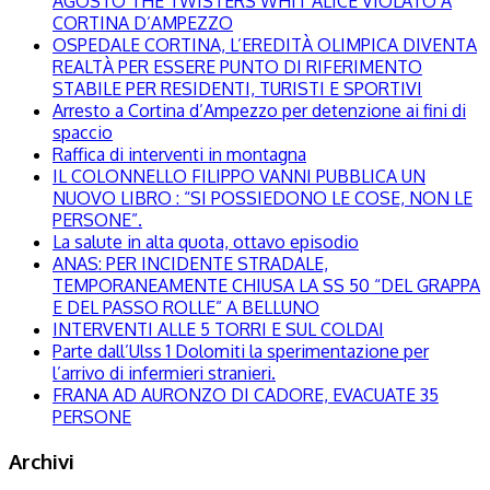
AGOSTO THE TWISTERS WHIT ALICE VIOLATO A
CORTINA D’AMPEZZO
OSPEDALE CORTINA, L’EREDITÀ OLIMPICA DIVENTA
REALTÀ PER ESSERE PUNTO DI RIFERIMENTO
STABILE PER RESIDENTI, TURISTI E SPORTIVI
Arresto a Cortina d’Ampezzo per detenzione ai fini di
spaccio
Raffica di interventi in montagna
IL COLONNELLO FILIPPO VANNI PUBBLICA UN
NUOVO LIBRO : “SI POSSIEDONO LE COSE, NON LE
PERSONE”.
La salute in alta quota, ottavo episodio
ANAS: PER INCIDENTE STRADALE,
TEMPORANEAMENTE CHIUSA LA SS 50 “DEL GRAPPA
E DEL PASSO ROLLE” A BELLUNO
INTERVENTI ALLE 5 TORRI E SUL COLDAI
Parte dall’Ulss 1 Dolomiti la sperimentazione per
l’arrivo di infermieri stranieri.
FRANA AD AURONZO DI CADORE, EVACUATE 35
PERSONE
Archivi