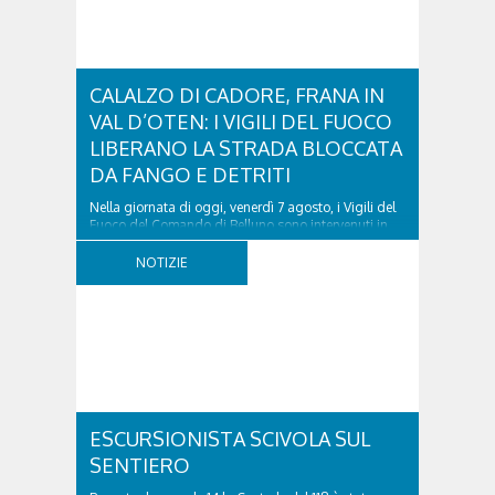
CALALZO DI CADORE, FRANA IN
VAL D’OTEN: I VIGILI DEL FUOCO
LIBERANO LA STRADA BLOCCATA
DA FANGO E DETRITI
Nella giornata di oggi, venerdì 7 agosto, i Vigili del
Fuoco del Comando di Belluno sono intervenuti in
località Diassa, in Val d’Oten, nel comune di Calalzo
di Cadore, per liberare una strada rimasta bloccata
NOTIZIE
a seguito di una frana verificatasi intorno alle ore
18:00 di ieri. Le ruspe dei GOS...
ESCURSIONISTA SCIVOLA SUL
SENTIERO