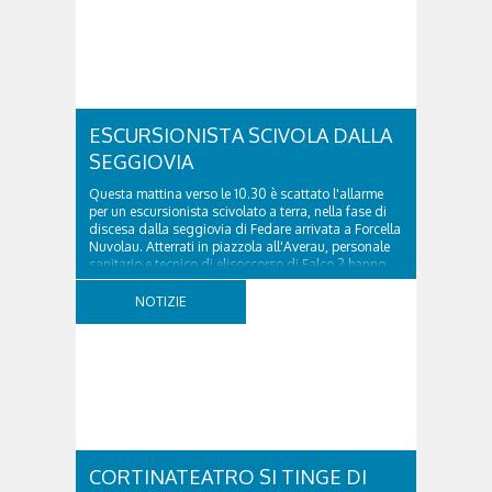
ESCURSIONISTA SCIVOLA DALLA
SEGGIOVIA
Questa mattina verso le 10.30 è scattato l'allarme
per un escursionista scivolato a terra, nella fase di
discesa dalla seggiovia di Fedare arrivata a Forcella
Nuvolau. Atterrati in piazzola all'Averau, personale
sanitario e tecnico di elisoccorso di Falco 2 hanno
raggiunto il 74enne di Teolo...
NOTIZIE
CORTINATEATRO SI TINGE DI