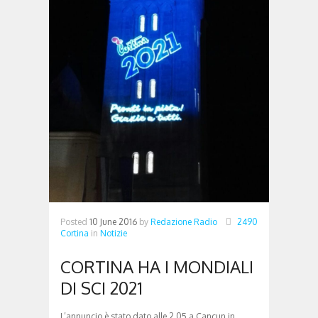
Posted
10 June 2016
by
Redazione Radio
2490
Cortina
in
Notizie
CORTINA HA I MONDIALI
DI SCI 2021
L’annuncio è stato dato alle 2.05 a Cancun in