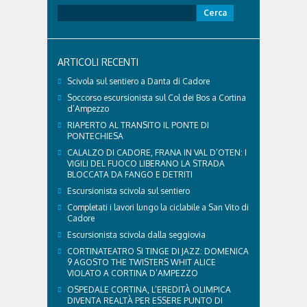
territorio dolomitico. Ospedale Cortina -
Ricerca
struttura parte di GVM Care & Research che durante i
per:
Giochi ha prestato assistenza sanitaria ad atleti,
delegazioni e pubblico, sta per entrare in una...
ARTICOLI RECENTI
Scivola sul sentiero a Danta di Cadore
Soccorso escursionista sul Col dei Bos a Cortina
d’Ampezzo
RIAPERTO AL TRANSITO IL PONTE DI
PONTECHIESA
CALALZO DI CADORE, FRANA IN VAL D’OTEN: I
VIGILI DEL FUOCO LIBERANO LA STRADA
BLOCCATA DA FANGO E DETRITI
Escursionista scivola sul sentiero
Completati i lavori lungo la ciclabile a San Vito di
Cadore
Escursionista scivola dalla seggiovia
CORTINATEATRO SI TINGE DI JAZZ: DOMENICA
9 AGOSTO THE TWISTERS WHIT ALICE
VIOLATO A CORTINA D’AMPEZZO
OSPEDALE CORTINA, L’EREDITÀ OLIMPICA
DIVENTA REALTÀ PER ESSERE PUNTO DI