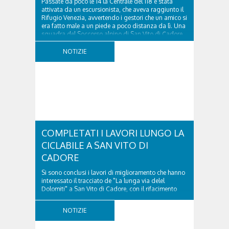
Passate da poco le 14 la Centrale del 118 è stata
attivata da un escursionista, che aveva raggiunto il
Rifugio Venezia, avvertendo i gestori che un amico si
era fatto male a un piede a poco distanza da lì. Una
squadra del Soccorso alpino di San Vito di Cadore
ha quindi raggiunto l'infortunato...
NOTIZIE
COMPLETATI I LAVORI LUNGO LA
CICLABILE A SAN VITO DI
CADORE
Si sono conclusi i lavori di miglioramento che hanno
interessato il tracciato de "La lunga via delel
Dolomiti" a San Vito di Cadore, con il rifacimento
della nuova pavimentazione in asfalto, il ripristino
della segnaletica orizzontale e l'installazione di
NOTIZIE
appositi dissuasori in corrispondenza...