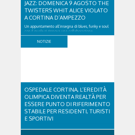
JAZZ: DOMENICA 9 AGOSTO THE
TWISTERS WHIT ALICE VIOLATO
A CORTINA D’AMPEZZO
Un appuntamento all’insegna di blues, funky e soul
con il quale si rinnova una collaborazione
collaudata, quella con il Dolomiti Blues&Soul
Festival. Domenica 9 agosto alle 18.00 in piazza
NOTIZIE
Dibona andrà in scena uno show carico di groove,
con una collaudatissima sessione ritmica e...
OSPEDALE CORTINA, L’EREDITÀ
OLIMPICA DIVENTA REALTÀ PER
ESSERE PUNTO DI RIFERIMENTO
STABILE PER RESIDENTI, TURISTI
E SPORTIVI
L'eredità delle Olimpiadi e Paralimpiadi di Milano
Cortina continua a produrre effetti concreti sul