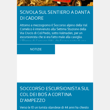
SCIVOLA SUL SENTIERO A DANTA
DI CADORE
Attorno a mezzogiorno il Soccorso alpino della Val
Comelico è intervenuto alla Settima Stazione della
Via Crucis di Col Piedo, sotto Valmaden, per un
escursionista che si era fatto male alla caviglia.
L'81enne di Carnago (VA), che faceva parte di una
comitiva e aveva riportato un trauma...
NOTIZIE
SOCCORSO ESCURSIONISTA SUL
COL DEI BOS A CORTINA
D'AMPEZZO
Verso le 10 un turista olandese di 44 anni ha chiesto