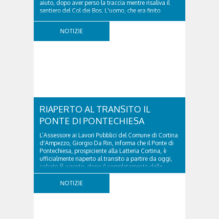
aiuto, dopo aver perso la traccia mentre risaliva il
sentiero del Col dei Bos. L'uomo, che era finito
incrodato sulla parete, sotto la verticale allo storico
ospedale militare, tra la Ferrata truppe alpine e le
NOTIZIE
Torri del Falzarego, era...
RIAPERTO AL TRANSITO IL
PONTE DI PONTECHIESA
L’Assessore ai Lavori Pubblici del Comune di Cortina
d'Ampezzo, Giorgio Da Rin, informa che il Ponte di
Pontechiesa, prospiciente alla Latteria Cortina, è
ufficialmente riaperto al transito a partire da oggi,
sabato 8 agosto, dopo il completamento delle
verifiche e il positivo collaudo...
NOTIZIE