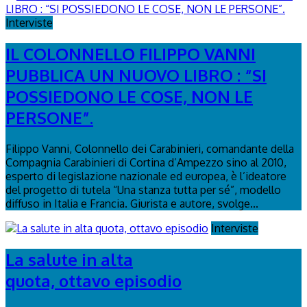
Interviste
IL COLONNELLO FILIPPO VANNI
PUBBLICA UN NUOVO LIBRO : “SI
POSSIEDONO LE COSE, NON LE
PERSONE”.
Filippo Vanni, Colonnello dei Carabinieri, comandante della
Compagnia Carabinieri di Cortina d’Ampezzo sino al 2010,
esperto di legislazione nazionale ed europea, è l’ideatore
del progetto di tutela “Una stanza tutta per sé”, modello
diffuso in Italia e Francia. Giurista e autore, svolge...
Interviste
La salute in alta
quota, ottavo episodio