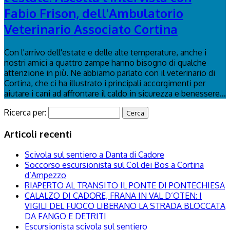
Fabio Frison, dell'Ambulatorio
Veterinario Associato Cortina
Con l'arrivo dell'estate e delle alte temperature, anche i
nostri amici a quattro zampe hanno bisogno di qualche
attenzione in più. Ne abbiamo parlato con il veterinario di
Cortina, che ci ha illustrato i principali accorgimenti per
aiutare i cani ad affrontare il caldo in sicurezza e benessere...
Ricerca per:
Articoli recenti
Scivola sul sentiero a Danta di Cadore
Soccorso escursionista sul Col dei Bos a Cortina
d’Ampezzo
RIAPERTO AL TRANSITO IL PONTE DI PONTECHIESA
CALALZO DI CADORE, FRANA IN VAL D’OTEN: I
VIGILI DEL FUOCO LIBERANO LA STRADA BLOCCATA
DA FANGO E DETRITI
Escursionista scivola sul sentiero