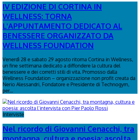
IV EDIZIONE DI CORTINA IN
WELLNESS: TORNA
L'APPUNTAMENTO DEDICATO AL
BENESSERE ORGANIZZATO DA
WELLNESS FOUNDATION
Venerdì 28 e sabato 29 agosto ritorna Cortina in Wellness,
un fine settimana dedicato a diffondere la cultura del
benessere e dei corretti stili di vita. Promosso dalla
Wellness Foundation – organizzazione non profit creata da
Nerio Alessandri, Fondatore e Presidente di Technogym,
per...
Interviste
Nel ricordo di Giovanni Cenacchi, tra
montagna, cultura e poesia: ascolta