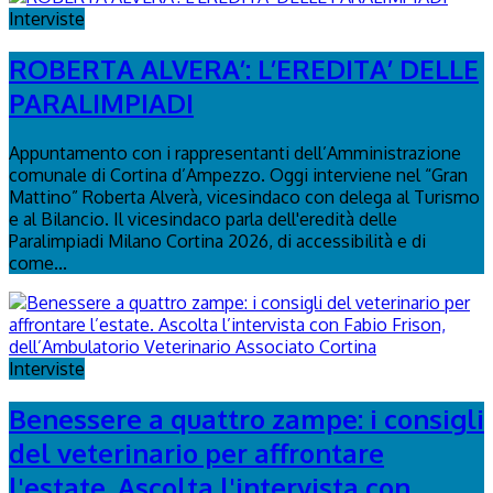
Interviste
ROBERTA ALVERA’: L’EREDITA’ DELLE
PARALIMPIADI
Appuntamento con i rappresentanti dell’Amministrazione
comunale di Cortina d’Ampezzo. Oggi interviene nel “Gran
Mattino” Roberta Alverà, vicesindaco con delega al Turismo
e al Bilancio. Il vicesindaco parla dell'eredità delle
Paralimpiadi Milano Cortina 2026, di accessibilità e di
come...
Interviste
Benessere a quattro zampe: i consigli
del veterinario per affrontare
l'estate. Ascolta l'intervista con