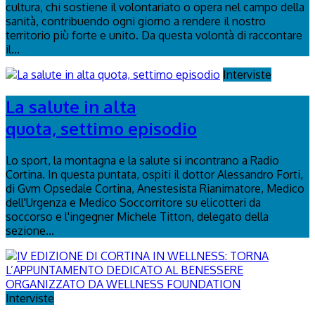
cultura, chi sostiene il volontariato o opera nel campo della
sanità, contribuendo ogni giorno a rendere il nostro
territorio più forte e unito. Da questa volontà di raccontare
il...
Interviste
La salute in alta
quota, settimo episodio
Lo sport, la montagna e la salute si incontrano a Radio
Cortina. In questa puntata, ospiti il dottor Alessandro Forti,
di Gvm Opsedale Cortina, Anestesista Rianimatore, Medico
dell'Urgenza e Medico Soccorritore su elicotteri da
soccorso e l'ingegner Michele Titton, delegato della
sezione...
Interviste