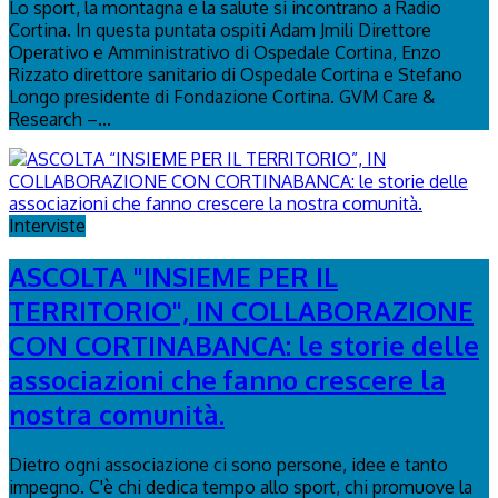
Lo sport, la montagna e la salute si incontrano a Radio
Cortina. In questa puntata ospiti Adam Jmili Direttore
Operativo e Amministrativo di Ospedale Cortina, Enzo
Rizzato direttore sanitario di Ospedale Cortina e Stefano
Longo presidente di Fondazione Cortina. GVM Care &
Research –...
Interviste
ASCOLTA "INSIEME PER IL
TERRITORIO", IN COLLABORAZIONE
CON CORTINABANCA: le storie delle
associazioni che fanno crescere la
nostra comunità.
Dietro ogni associazione ci sono persone, idee e tanto
impegno. C'è chi dedica tempo allo sport, chi promuove la