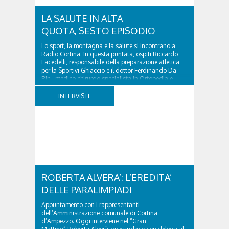
LA SALUTE IN ALTA
QUOTA, SESTO EPISODIO
Lo sport, la montagna e la salute si incontrano a
Radio Cortina. In questa puntata, ospiti Riccardo
Lacedelli, responsabile della preparazione atletica
per la Sportivi Ghiaccio e il dottor Ferdinando Da
Rin, medico chirurgo specialista in Ortopedia e
Traumatologia di Ospedale Cortina. GVM...
INTERVISTE
ROBERTA ALVERA’: L’EREDITA’
DELLE PARALIMPIADI
Appuntamento con i rappresentanti
dell’Amministrazione comunale di Cortina
d’Ampezzo. Oggi interviene nel “Gran