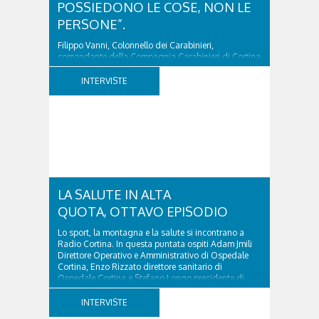
POSSIEDONO LE COSE, NON LE
PERSONE”.
Filippo Vanni, Colonnello dei Carabinieri,
comandante della Compagnia Carabinieri di Cortina
d’Ampezzo sino al 2010, esperto di legislazione
nazionale ed europea, è l’ideatore del progetto di
INTERVISTE
tutela “Una stanza tutta per sé”, modello diffuso in
Italia e Francia. Giurista e autore, svolge...
LA SALUTE IN ALTA
QUOTA, OTTAVO EPISODIO
Lo sport, la montagna e la salute si incontrano a
Radio Cortina. In questa puntata ospiti Adam Jmili
Direttore Operativo e Amministrativo di Ospedale
Cortina, Enzo Rizzato direttore sanitario di
Ospedale Cortina e Stefano Longo presidente di
Fondazione Cortina. GVM Care & Research –...
INTERVISTE