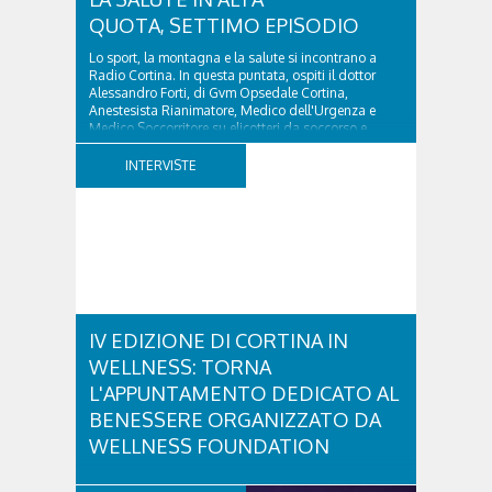
QUOTA, SETTIMO EPISODIO
Lo sport, la montagna e la salute si incontrano a
Radio Cortina. In questa puntata, ospiti il dottor
Alessandro Forti, di Gvm Opsedale Cortina,
Anestesista Rianimatore, Medico dell'Urgenza e
Medico Soccorritore su elicotteri da soccorso e
l'ingegner Michele Titton, delegato della sezione...
INTERVISTE
IV EDIZIONE DI CORTINA IN
WELLNESS: TORNA
L'APPUNTAMENTO DEDICATO AL
BENESSERE ORGANIZZATO DA
WELLNESS FOUNDATION
Venerdì 28 e sabato 29 agosto ritorna Cortina in