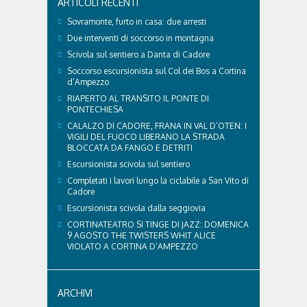
ARTICOLI RECENTI
con il veterinario di Cortina, che ci ha illustrato i
principali accorgimenti per aiutare i cani ad
Sovramonte, furto in casa: due arresti
affrontare il caldo in sicurezza e benessere...
Due interventi di soccorso in montagna
Scivola sul sentiero a Danta di Cadore
Soccorso escursionista sul Col dei Bos a Cortina
d’Ampezzo
RIAPERTO AL TRANSITO IL PONTE DI
PONTECHIESA
CALALZO DI CADORE, FRANA IN VAL D’OTEN: I
VIGILI DEL FUOCO LIBERANO LA STRADA
BLOCCATA DA FANGO E DETRITI
Escursionista scivola sul sentiero
Completati i lavori lungo la ciclabile a San Vito di
Cadore
Escursionista scivola dalla seggiovia
CORTINATEATRO SI TINGE DI JAZZ: DOMENICA
9 AGOSTO THE TWISTERS WHIT ALICE
VIOLATO A CORTINA D’AMPEZZO
ARCHIVI