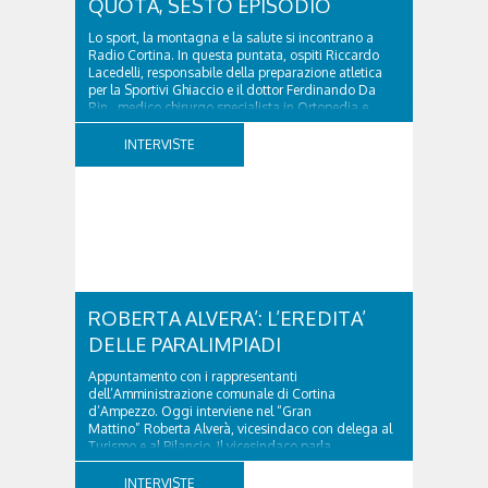
QUOTA, SESTO EPISODIO
Lo sport, la montagna e la salute si incontrano a
Radio Cortina. In questa puntata, ospiti Riccardo
Lacedelli, responsabile della preparazione atletica
per la Sportivi Ghiaccio e il dottor Ferdinando Da
Rin, medico chirurgo specialista in Ortopedia e
Traumatologia di Ospedale Cortina. GVM...
INTERVISTE
ROBERTA ALVERA’: L’EREDITA’
DELLE PARALIMPIADI
Appuntamento con i rappresentanti
dell’Amministrazione comunale di Cortina
d’Ampezzo. Oggi interviene nel “Gran
Mattino” Roberta Alverà, vicesindaco con delega al
Turismo e al Bilancio. Il vicesindaco parla
dell'eredità delle Paralimpiadi Milano Cortina 2026,
di accessibilità e di come...
INTERVISTE