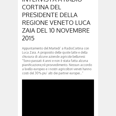
CORTINA DEL
PRESIDENTE DELLA
REGIONE VENETO LUCA
ZAIA DEL 10 NOVEMBRE
2015
Appuntamento del Martedi’ a RadioCortina con
Luca Zaia. A proposito delle quote latte e della
chiusura di alcune aziende agricole bellunesi:
“Sono passati 4 anni e non è stata fatta alcuna
pianificazione,nè provvedimento. Nessun accordo
a livello europeo e i nostri agricoltori veneti hanno
costi del 30% piu’ alti dei partner europei…”