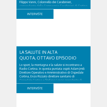
Filippo Vanni, Colonnello dei Carabinieri,
comandante della Compagnia Carabinieri di Cortina
d’Ampezzo sino al 2010, esperto di legislazione
nazionale ed europea, è l’ideatore del progetto di
INTERVISTE
tutela “Una stanza tutta per sé”, modello diffuso in
Italia e Francia. Giurista e autore, svolge...
LA SALUTE IN ALTA
QUOTA, OTTAVO EPISODIO
Lo sport, la montagna e la salute si incontrano a
Radio Cortina. In questa puntata ospiti Adam Jmili
Direttore Operativo e Amministrativo di Ospedale
Cortina, Enzo Rizzato direttore sanitario di
Ospedale Cortina e Stefano Longo presidente di
Fondazione Cortina. GVM Care & Research –...
INTERVISTE