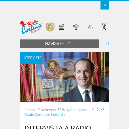
NAVIGATE TO...
INTERVISTE
Posted
10 November 2015
by
Redazione
2763
Radio Cortina
in
Interviste
INTERVISTA A RADIO