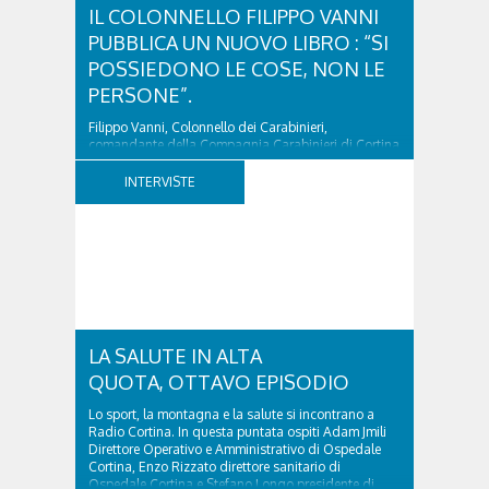
IL COLONNELLO FILIPPO VANNI
PUBBLICA UN NUOVO LIBRO : “SI
POSSIEDONO LE COSE, NON LE
PERSONE”.
Filippo Vanni, Colonnello dei Carabinieri,
comandante della Compagnia Carabinieri di Cortina
d’Ampezzo sino al 2010, esperto di legislazione
nazionale ed europea, è l’ideatore del progetto di
INTERVISTE
tutela “Una stanza tutta per sé”, modello diffuso in
Italia e Francia. Giurista e autore, svolge...
LA SALUTE IN ALTA
QUOTA, OTTAVO EPISODIO
Lo sport, la montagna e la salute si incontrano a
Radio Cortina. In questa puntata ospiti Adam Jmili
Direttore Operativo e Amministrativo di Ospedale
Cortina, Enzo Rizzato direttore sanitario di
Ospedale Cortina e Stefano Longo presidente di