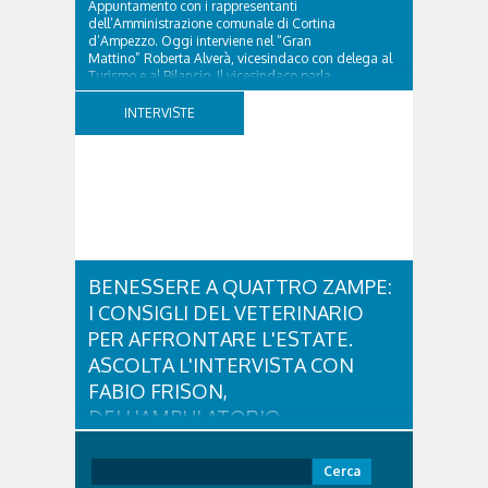
Appuntamento con i rappresentanti
dell’Amministrazione comunale di Cortina
d’Ampezzo. Oggi interviene nel “Gran
Mattino” Roberta Alverà, vicesindaco con delega al
Turismo e al Bilancio. Il vicesindaco parla
dell'eredità delle Paralimpiadi Milano Cortina 2026,
di accessibilità e di come...
INTERVISTE
BENESSERE A QUATTRO ZAMPE:
I CONSIGLI DEL VETERINARIO
PER AFFRONTARE L'ESTATE.
ASCOLTA L'INTERVISTA CON
FABIO FRISON,
DELL'AMBULATORIO
VETERINARIO ASSOCIATO
CORTINA
Ricerca
per: