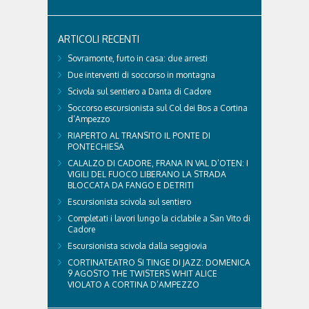
Con l'arrivo dell'estate e delle alte temperature,
anche i nostri amici a quattro zampe hanno bisogno
di qualche attenzione in più. Ne abbiamo parlato
ARTICOLI RECENTI
con il veterinario di Cortina, che ci ha illustrato i
principali accorgimenti per aiutare i cani ad
Sovramonte, furto in casa: due arresti
affrontare il caldo in sicurezza e benessere...
Due interventi di soccorso in montagna
Scivola sul sentiero a Danta di Cadore
Soccorso escursionista sul Col dei Bos a Cortina
d’Ampezzo
RIAPERTO AL TRANSITO IL PONTE DI
PONTECHIESA
CALALZO DI CADORE, FRANA IN VAL D’OTEN: I
VIGILI DEL FUOCO LIBERANO LA STRADA
BLOCCATA DA FANGO E DETRITI
Escursionista scivola sul sentiero
Completati i lavori lungo la ciclabile a San Vito di
Cadore
Escursionista scivola dalla seggiovia
CORTINATEATRO SI TINGE DI JAZZ: DOMENICA
9 AGOSTO THE TWISTERS WHIT ALICE
VIOLATO A CORTINA D’AMPEZZO