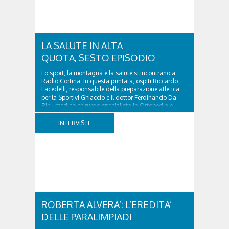
LA SALUTE IN ALTA
QUOTA, SESTO EPISODIO
Lo sport, la montagna e la salute si incontrano a
Radio Cortina. In questa puntata, ospiti Riccardo
Lacedelli, responsabile della preparazione atletica
per la Sportivi Ghiaccio e il dottor Ferdinando Da
Rin, medico chirurgo specialista in Ortopedia e
Traumatologia di Ospedale Cortina. GVM...
INTERVISTE
ROBERTA ALVERA’: L’EREDITA’
DELLE PARALIMPIADI