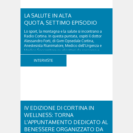
LA SALUTE IN ALTA
QUOTA, SETTIMO EPISODIO
Lo sport, la montagna e la salute si incontrano a
Radio Cortina. In questa puntata, ospiti il dottor
Alessandro Forti, di Gvm Opsedale Cortina,
Anestesista Rianimatore, Medico dell'Urgenza e
Medico Soccorritore su elicotteri da soccorso e
l'ingegner Michele Titton, delegato della sezione...
INTERVISTE
IV EDIZIONE DI CORTINA IN
WELLNESS: TORNA
L'APPUNTAMENTO DEDICATO AL
BENESSERE ORGANIZZATO DA