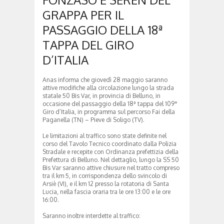
GRAPPA PER IL
PASSAGGIO DELLA 18ª
TAPPA DEL GIRO
D’ITALIA
Anas informa che giovedì 28 maggio saranno
attive modifiche alla circolazione lungo la strada
statale 50 Bis Var, in provincia di Belluno, in
occasione del passaggio della 18ª tappa del 109°
Giro d’Italia, in programma sul percorso Fai della
Paganella (TN) – Pieve di Soligo (TV).
Le limitazioni al traffico sono state definite nel
corso del Tavolo Tecnico coordinato dalla Polizia
Stradale e recepite con Ordinanza prefettizia della
Prefettura di Belluno. Nel dettaglio, lungo la SS 50
Bis Var saranno attive chiusure nel tratto compreso
tra il km 5, in corrispondenza dello svincolo di
Arsiè (VI), e il km 12 presso la rotatoria di Santa
Lucia, nella fascia oraria tra le ore 13:00 e le ore
16:00.
Saranno inoltre interdette al traffico: