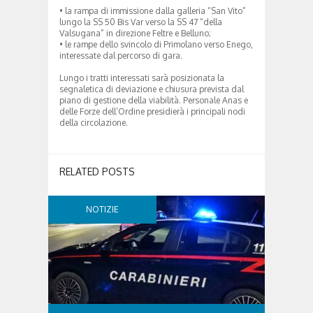
• la rampa di immissione dalla galleria “San Vito”
lungo la SS 50 Bis Var verso la SS 47 “della
Valsugana” in direzione Feltre e Belluno;
• le rampe dello svincolo di Primolano verso Enego,
interessate dal percorso di gara.
Lungo i tratti interessati sarà posizionata la
segnaletica di deviazione e chiusura prevista dal
piano di gestione della viabilità. Personale Anas e
delle Forze dell’Ordine presidierà i principali nodi
della circolazione.
RELATED POSTS
NOTIZIE