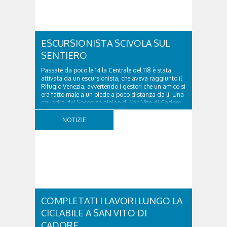
ESCURSIONISTA SCIVOLA SUL
SENTIERO
Passate da poco le 14 la Centrale del 118 è stata
attivata da un escursionista, che aveva raggiunto il
Rifugio Venezia, avvertendo i gestori che un amico si
era fatto male a un piede a poco distanza da lì. Una
squadra del Soccorso alpino di San Vito di Cadore
ha quindi raggiunto l'infortunato...
NOTIZIE
COMPLETATI I LAVORI LUNGO LA
CICLABILE A SAN VITO DI
CADORE