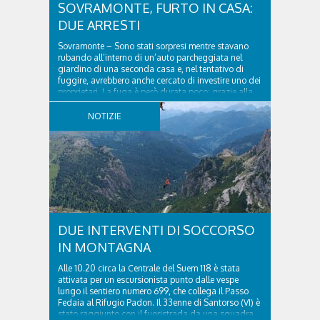
SOVRAMONTE, FURTO IN CASA:
DUE ARRESTI
Sovramonte – Sono stati sorpresi mentre stavano
rubando all’interno di un’auto parcheggiata nel
giardino di una seconda casa e, nel tentativo di
fuggire, avrebbero anche cercato di investire uno dei
proprietari. La fuga è però durata poco: grazie alla
tempestiva chiamata al 112 e all’intervento...
NOTIZIE
DUE INTERVENTI DI SOCCORSO
IN MONTAGNA
Alle 10.20 circa la Centrale del Suem 118 è stata
attivata per un escursionista punto dalle vespe
lungo il sentiero numero 699, che collega il Passo
Fedaia al Rifugio Padon. Il 33enne di Santorso (VI) è
stato raggiunto con il fuoristrada da una squadra