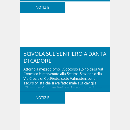
del Soccorso alpino della Val Pettorina...
NOTIZIE
SCIVOLA SUL SENTIERO A DANTA
DI CADORE
Attorno a mezzogiorno il Soccorso alpino della Val
Comelico è intervenuto alla Settima Stazione della
Via Crucis di Col Piedo, sotto Valmaden, per un
escursionista che si era fatto male alla caviglia.
L'81enne di Carnago (VA), che faceva parte di una
comitiva e aveva riportato un trauma...
NOTIZIE