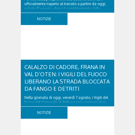
ufficialmente riaperto al transito a partire da oggi,
sabato 8 agosto, dopo il completamento delle
verifiche e il positivo collaudo...
NOTIZIE
CALALZO DI CADORE, FRANA IN
VAL D’OTEN: I VIGILI DEL FUOCO
LIBERANO LA STRADA BLOCCATA
DA FANGO E DETRITI
Nella giornata di oggi, venerdì 7 agosto, i Vigili del
Fuoco del Comando di Belluno sono intervenuti in
località Diassa, in Val d’Oten, nel comune di Calalzo
di Cadore, per liberare una strada rimasta bloccata
NOTIZIE
a seguito di una frana verificatasi intorno alle ore
18:00 di ieri. Le ruspe dei GOS...