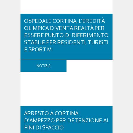
OSPEDALE CORTINA, L’EREDITÀ
OLIMPICA DIVENTA REALTÀ PER
ESSERE PUNTO DI RIFERIMENTO
STABILE PER RESIDENTI, TURISTI
E SPORTIVI
L'eredità delle Olimpiadi e Paralimpiadi di Milano
Cortina continua a produrre effetti concreti sul
NOTIZIE
territorio dolomitico. Ospedale Cortina -
struttura parte di GVM Care & Research che durante i
Giochi ha prestato assistenza sanitaria ad atleti,
delegazioni e pubblico, sta per entrare in una...
ARRESTO A CORTINA
D'AMPEZZO PER DETENZIONE AI
FINI DI SPACCIO