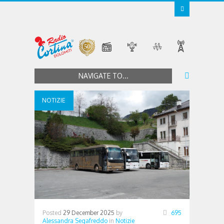
NAVIGATE TO...
NOTIZIE
Posted
29 December 2025
by
695
Alessandra Segafreddo
in
Notizie