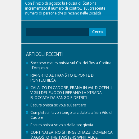
Con l’inizio di agosto la Polizia di Stato ha
incrementato il numero di controlli sul crescente
numero di persone che si recano nelle località
turistiche della provincia. Nel pomeriggio del 2
agosto 2026 la volante del Commissariato di
Cortina ha tratto in arresto un cittadino sloveno,
Ricerca
classe...
per:
ARTICOLI RECENTI
Soccorso escursionista sul Col dei Bos a Cortina
d’Ampezzo
RIAPERTO AL TRANSITO IL PONTE DI
PONTECHIESA
CALALZO DI CADORE, FRANA IN VAL D’OTEN: I
VIGILI DEL FUOCO LIBERANO LA STRADA
BLOCCATA DA FANGO E DETRITI
Escursionista scivola sul sentiero
Completati i lavori lungo la ciclabile a San Vito di
Cadore
Escursionista scivola dalla seggiovia
CORTINATEATRO SI TINGE DI JAZZ: DOMENICA
9 AGOSTO THE TWISTERS WHIT ALICE