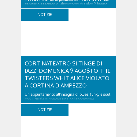
sanitario e tecnico di elisoccorso di Falco 2 hanno
raggiunto il 74enne di Teolo...
NOTIZIE
CORTINATEATRO SI TINGE DI
JAZZ: DOMENICA 9 AGOSTO THE
TWISTERS WHIT ALICE VIOLATO
A CORTINA D’AMPEZZO
Un appuntamento all’insegna di blues, funky e soul
con il quale si rinnova una collaborazione
collaudata, quella con il Dolomiti Blues&Soul
Festival. Domenica 9 agosto alle 18.00 in piazza
NOTIZIE
Dibona andrà in scena uno show carico di groove,
con una collaudatissima sessione ritmica e...