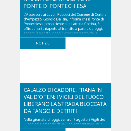
PONTE DI PONTECHIESA
L’Assessore ai Lavori Pubblici del Comune di Cortina
d'Ampezzo, Giorgio Da Rin, informa che il Ponte di
Pontechiesa, prospiciente alla Latteria Cortina, è
ufficialmente riaperto al transito a partire da oggi,
sabato 8 agosto, dopo il completamento delle
verifiche e il positivo collaudo...
NOTIZIE
CALALZO DI CADORE, FRANA IN
VAL D’OTEN: I VIGILI DEL FUOCO
LIBERANO LA STRADA BLOCCATA
DA FANGO E DETRITI
Nella giornata di oggi, venerdì 7 agosto, i Vigili del
Fuoco del Comando di Belluno sono intervenuti in
località Diassa, in Val d’Oten, nel comune di Calalzo