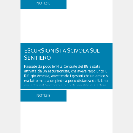
di Cadore, per liberare una strada rimasta bloccata
NOTIZIE
a seguito di una frana verificatasi intorno alle ore
18:00 di ieri. Le ruspe dei GOS...
ESCURSIONISTA SCIVOLA SUL
SENTIERO
Passate da poco le 14 la Centrale del 118 è stata
attivata da un escursionista, che aveva raggiunto il
Rifugio Venezia, avvertendo i gestori che un amico si
era fatto male a un piede a poco distanza da lì. Una
squadra del Soccorso alpino di San Vito di Cadore
ha quindi raggiunto l'infortunato...
NOTIZIE