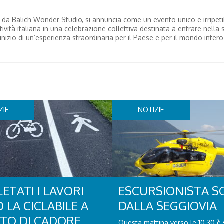
 da Balich Wonder Studio, si annuncia come un evento unico e irripeti
vità italiana in una celebrazione collettiva destinata a entrare nella 
zio di un’esperienza straordinaria per il Paese e per il mondo intero
ZIE
NOTIZIE
ETATI I LAVORI
ESCURSIONISTA S
 LA CICLABILE A
DALLA SEGGIOVIA
ITO DI CADORE
Questa mattina verso le 10.30 è 