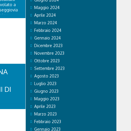
ivolato a
Maggio 2024
 seggiovia
olau.
Aprile 2024
personale
Marzo 2024
 di Falco 2
Febbraio 2024
lo...
Gennaio 2024
Dicembre 2023
Novembre 2023
Ottobre 2023
Settembre 2023
NA
Agosto 2023
Luglio 2023
I DI
Giugno 2023
Maggio 2023
Aprile 2023
di Stato ha
li sul
Marzo 2023
 si recano
Febbraio 2023
vincia. Nel
a volante
Gennaio 2023