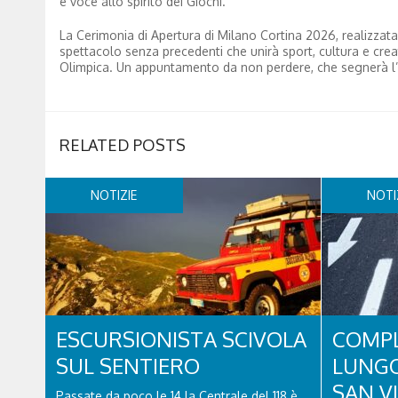
e voce allo spirito dei Giochi.
La Cerimonia di Apertura di Milano Cortina 2026, realizzata
spettacolo senza precedenti che unirà sport, cultura e creati
Olimpica. Un appuntamento da non perdere, che segnerà l’ini
RELATED POSTS
NOTIZIE
NOTI
ESCURSIONISTA SCIVOLA
COMPL
SUL SENTIERO
LUNGO
SAN V
Passate da poco le 14 la Centrale del 118 è