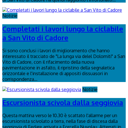
Notizie
Completati i lavori lungo la ciclabile
a San Vito di Cadore
Si sono conclusi i lavori di miglioramento che hanno
interessato il tracciato de "La lunga via delel Dolomiti" a San
Vito di Cadore, con il rifacimento della nuova
pavimentazione in asfalto, il ripristino della segnaletica
orizzontale e l'installazione di appositi dissuasori in
corrispondenza...
Notizie
Escursionista scivola dalla seggiovia
Questa mattina verso le 10.30 è scattato l'allarme per un
escursionista scivolato a terra, nella fase di discesa dalla
seggiovia di Fedare arrivata a Forcella Nuvolau. Atterrati in