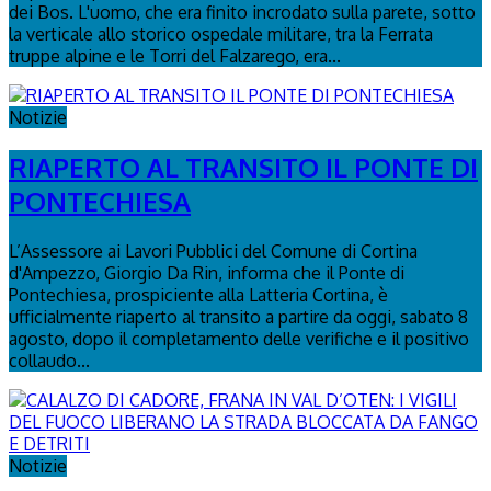
dei Bos. L'uomo, che era finito incrodato sulla parete, sotto
la verticale allo storico ospedale militare, tra la Ferrata
truppe alpine e le Torri del Falzarego, era...
Notizie
RIAPERTO AL TRANSITO IL PONTE DI
PONTECHIESA
L’Assessore ai Lavori Pubblici del Comune di Cortina
d'Ampezzo, Giorgio Da Rin, informa che il Ponte di
Pontechiesa, prospiciente alla Latteria Cortina, è
ufficialmente riaperto al transito a partire da oggi, sabato 8
agosto, dopo il completamento delle verifiche e il positivo
collaudo...
Notizie