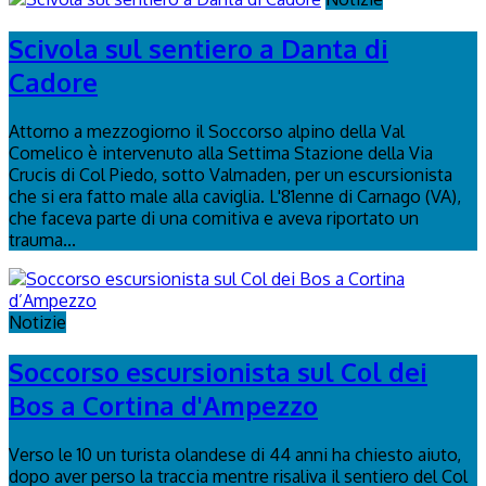
Scivola sul sentiero a Danta di
Cadore
Attorno a mezzogiorno il Soccorso alpino della Val
Comelico è intervenuto alla Settima Stazione della Via
Crucis di Col Piedo, sotto Valmaden, per un escursionista
che si era fatto male alla caviglia. L'81enne di Carnago (VA),
che faceva parte di una comitiva e aveva riportato un
trauma...
Notizie
Soccorso escursionista sul Col dei
Bos a Cortina d'Ampezzo
Verso le 10 un turista olandese di 44 anni ha chiesto aiuto,
dopo aver perso la traccia mentre risaliva il sentiero del Col