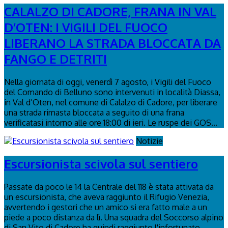
CALALZO DI CADORE, FRANA IN VAL
D’OTEN: I VIGILI DEL FUOCO
LIBERANO LA STRADA BLOCCATA DA
FANGO E DETRITI
Nella giornata di oggi, venerdì 7 agosto, i Vigili del Fuoco
del Comando di Belluno sono intervenuti in località Diassa,
in Val d’Oten, nel comune di Calalzo di Cadore, per liberare
una strada rimasta bloccata a seguito di una frana
verificatasi intorno alle ore 18:00 di ieri. Le ruspe dei GOS...
Notizie
Escursionista scivola sul sentiero
Passate da poco le 14 la Centrale del 118 è stata attivata da
un escursionista, che aveva raggiunto il Rifugio Venezia,
avvertendo i gestori che un amico si era fatto male a un
piede a poco distanza da lì. Una squadra del Soccorso alpino
di San Vito di Cadore ha quindi raggiunto l'infortunato...