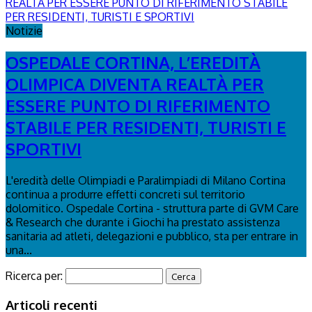
Notizie
OSPEDALE CORTINA, L’EREDITÀ
OLIMPICA DIVENTA REALTÀ PER
ESSERE PUNTO DI RIFERIMENTO
STABILE PER RESIDENTI, TURISTI E
SPORTIVI
L'eredità delle Olimpiadi e Paralimpiadi di Milano Cortina
continua a produrre effetti concreti sul territorio
dolomitico. Ospedale Cortina - struttura parte di GVM Care
& Research che durante i Giochi ha prestato assistenza
sanitaria ad atleti, delegazioni e pubblico, sta per entrare in
una...
Ricerca per:
Articoli recenti