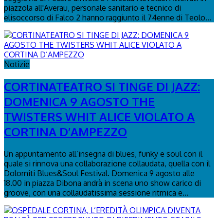
piazzola all'Averau, personale sanitario e tecnico di
elisoccorso di Falco 2 hanno raggiunto il 74enne di Teolo...
Notizie
CORTINATEATRO SI TINGE DI JAZZ:
DOMENICA 9 AGOSTO THE
TWISTERS WHIT ALICE VIOLATO A
CORTINA D’AMPEZZO
Un appuntamento all’insegna di blues, funky e soul con il
quale si rinnova una collaborazione collaudata, quella con il
Dolomiti Blues&Soul Festival. Domenica 9 agosto alle
18.00 in piazza Dibona andrà in scena uno show carico di
groove, con una collaudatissima sessione ritmica e...