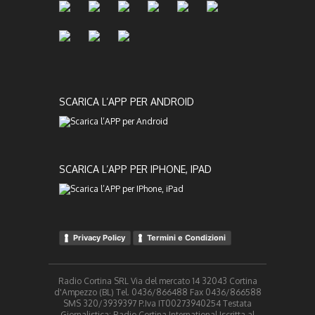
SCARICA L’APP PER ANDROID
SCARICA L’APP PER IPHONE, IPAD
Privacy Policy
Termini e Condizioni
Radio Cortina SRL Via del mercato 14 32043 Cortina
d'Ampezzo (BL) Tel. 0436/866488 Fax 0436/866588
SMS 320/3939397 P.Iva IT00273940254 Testata
Giornalistica: Radio Cortina International Iscritta al