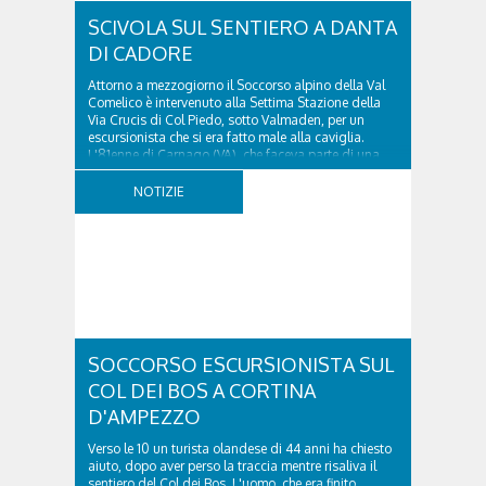
SCIVOLA SUL SENTIERO A DANTA
DI CADORE
Attorno a mezzogiorno il Soccorso alpino della Val
Comelico è intervenuto alla Settima Stazione della
Via Crucis di Col Piedo, sotto Valmaden, per un
escursionista che si era fatto male alla caviglia.
L'81enne di Carnago (VA), che faceva parte di una
comitiva e aveva riportato un trauma...
NOTIZIE
SOCCORSO ESCURSIONISTA SUL
COL DEI BOS A CORTINA
D'AMPEZZO
Verso le 10 un turista olandese di 44 anni ha chiesto
aiuto, dopo aver perso la traccia mentre risaliva il
sentiero del Col dei Bos. L'uomo, che era finito