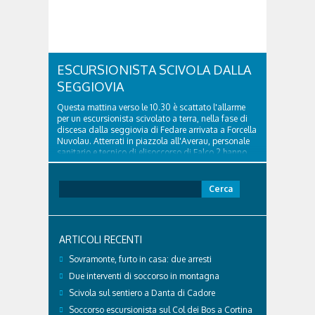
ESCURSIONISTA SCIVOLA DALLA
SEGGIOVIA
Questa mattina verso le 10.30 è scattato l'allarme
per un escursionista scivolato a terra, nella fase di
discesa dalla seggiovia di Fedare arrivata a Forcella
Nuvolau. Atterrati in piazzola all'Averau, personale
sanitario e tecnico di elisoccorso di Falco 2 hanno
raggiunto il 74enne di Teolo...
Ricerca
per:
ARTICOLI RECENTI
Sovramonte, furto in casa: due arresti
Due interventi di soccorso in montagna
Scivola sul sentiero a Danta di Cadore
Soccorso escursionista sul Col dei Bos a Cortina