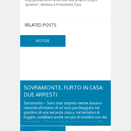
sportive”, termina il Presidente Zaia.
RELATED POSTS
NOTIZIE
SOVRAMONTE, FURTO IN CASA:
DUE ARRESTI
Sovramonte – Sono stati sorpresi mentre stavano
rubando all’interno di un’auto parcheggiata nel
giardino di una seconda casa e, nel tentativo di
fuggire, avrebbero anche cercato di investire uno dei
proprietari. La fuga è però durata poco: grazie alla
tempestiva chiamata al 112 e all’intervento...