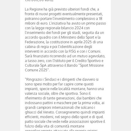
La Regione ha già previsto ulteriori fondi che, a
fronte di nuovi progetti eventualmente presentati,
potranno portare l’investimento complessivo a 18
milioni di euro. L’iniziativa ha avuto un primo passo
con la legge regionale bilancio 2024 con
l’inserimento dei fondi per gli stadi, seguita da un
accordo quadro con il Ministero dello Sport e la
Federazione, la costituzione in aprile 2025 di una
cabina di regia e poi l’identificazione degli
interventi in accordo con la FISG e con i Comuni.
Sarà finanziato ricorrendo ad un mutuo agevolato,
a tasso zero, con l’Istituto per il Credito Sportivo e
Culturale SpA attraverso il Bando “Sport Missione
Comune 2025”.
“Ringrazio i Sindaci e i dirigenti che davvero si
sono spesi molto per far capire come questi
impianti, specie nelle località montane, hanno una
valenza sociale, oltre che sportiva. Sono il
riferimento di tante generazioni, dai bambini che
indossano pattini e maschere per la prima volta, ai
grandi campioni internazionali che solcano i
ghiacci del Veneto. Consegneremo quindi impianti
efficienti, moderni, nel segno dello sport e di quel
patto sociale che vede nelle associazioni sportive il
fulcro della vita di comunità montane
orgogliosamente attaccate alle proprie origini