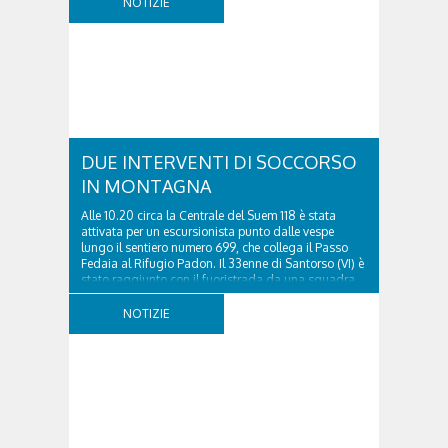
NOTIZIE
DUE INTERVENTI DI SOCCORSO
IN MONTAGNA
Alle 10.20 circa la Centrale del Suem 118 è stata
attivata per un escursionista punto dalle vespe
lungo il sentiero numero 699, che collega il Passo
Fedaia al Rifugio Padon. Il 33enne di Santorso (VI) è
stato raggiunto con il fuoristrada da una squadra
del Soccorso alpino della Val Pettorina...
NOTIZIE