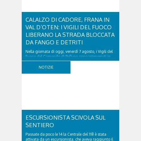
CALALZO DI CADORE, FRANA IN
VAL D’OTEN: I VIGILI DEL FUOCO
LIBERANO LA STRADA BLOCCATA
DA FANGO E DETRITI
Nella giornata di oggi, venerdì 7 agosto, i Vigili del
Fuoco del Comando di Belluno sono intervenuti in
località Diassa, in Val d’Oten, nel comune di Calalzo
di Cadore, per liberare una strada rimasta bloccata
NOTIZIE
a seguito di una frana verificatasi intorno alle ore
18:00 di ieri. Le ruspe dei GOS...
ESCURSIONISTA SCIVOLA SUL
SENTIERO
Passate da poco le 14 la Centrale del 118 è stata
attivata da un escursionista, che aveva raggiunto il