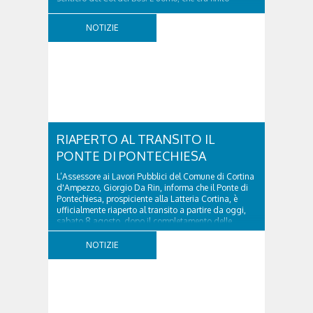
incrodato sulla parete, sotto la verticale allo storico
ospedale militare, tra la Ferrata truppe alpine e le
NOTIZIE
Torri del Falzarego, era...
RIAPERTO AL TRANSITO IL
PONTE DI PONTECHIESA
L’Assessore ai Lavori Pubblici del Comune di Cortina
d'Ampezzo, Giorgio Da Rin, informa che il Ponte di
Pontechiesa, prospiciente alla Latteria Cortina, è
ufficialmente riaperto al transito a partire da oggi,
sabato 8 agosto, dopo il completamento delle
verifiche e il positivo collaudo...
NOTIZIE