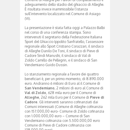
adeguamento dello stadio del ghiaccio di Alleghe.
È risultata invece inammissibile l’istanza
sull’intervento localizzato nel Comune di Asiago
(Vi).
La presentazione è stata fatta oggi a Palazzo Balbi
nel corso di una conferenza stampa. Sono
intervenuti il segretario della Federazione Italiana
Sport del Ghiaccio Ippolito Sanfratello, l’assessore
regionale allo Sport Cristiano Corazzari, il sindaco
di Alleghe Danilo De Toni, il sindaco di Pieve di
Cadore Sindi Manushi, il sindaco di Val di
Zoldo Camillo de Pellegrin, e il sindaco di San
Vendemiano Guido Dussin.
Lo stanziamento regionale a favore dei quattro
beneficiari è, per un primo momento, di 8.890.000
euro. Andranno 6 milioni di Euro al il Comune di
San Vendemiano
, 2 milioni di euro al Comune di
Val di Zoldo
, 628 mila euro per il Comune di
Alleghe
, 262 mila Euro per il Comune di
Pieve di
Cadore
. Gli interventi saranno cofinanziati dai
Comuni interessati (Comune di Alleghe cofinanzia
con 157.000,00 euro- Comune di Zoldo cofinanzia
con 1.000.000,00 euro – Comune di San
Vendemiano cofinanzia con 5.500.000,00 euro
Comune di Pieve di Cadore cofinanzia con
138.000,00 euro).