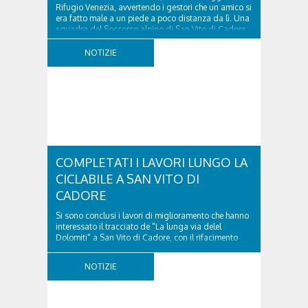
Rifugio Venezia, avvertendo i gestori che un amico si
era fatto male a un piede a poco distanza da lì. Una
squadra del Soccorso alpino di San Vito di Cadore
ha quindi raggiunto l'infortunato...
NOTIZIE
COMPLETATI I LAVORI LUNGO LA
CICLABILE A SAN VITO DI
CADORE
Si sono conclusi i lavori di miglioramento che hanno
interessato il tracciato de "La lunga via delel
Dolomiti" a San Vito di Cadore, con il rifacimento
della nuova pavimentazione in asfalto, il ripristino
della segnaletica orizzontale e l'installazione di
NOTIZIE
appositi dissuasori in corrispondenza...