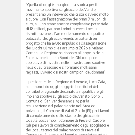
“Quella di oggi è una giornata storica per il
movimento sportivo su ghiaccio del Veneto,
presentiamo un intervento che ci sta davvero molto
a cuore. Con l’assegnazione dei primi 9 milioni di
euro, su uno stanziamento complessivo potenziale
di 18 milioni, partono i primi interventi per la
ristrutturazione e l’ammodernamento di quattro
palazzetti del ghiaccio veneti. Si tratta di un
progetto che ha avuto impulso dall’assegnazione
dei Giochi Olimpici e Paralimpici 2026 a Milano
Cortina. La Regione ha risposto all’appello della
Federazione Italiana Sport del Ghiaccio, con
l’obiettivo di investire nelle infrastrutture sportive
nelle quali crescono e si formano moltissimi
ragazzi, il vivaio dei nostri campioni del domani”.
Il presidente della Regione del Veneto, Luca Zaia,
ha annunciato oggi i soggetti beneficiari del
contributo regionale destinato a riqualificare gli
impianti sportivi su ghiaccio del Veneto. Sono il
Comune di San Vendemiano (Tv) per la
realizzazione del palaghiaccio nell’Area ex
polveriera, il Comune di Val di Zoldo (Bl) per i lavori
di completamento dello stadio del ghiaccio in
località Soccampo, il Comune di Pieve di Cadore
(Bl) per i lavori di completamento degli spogliatoi e
dei locali tecnici del palaghiaccio di Pieve e il
Comune di Alleghe per i lavori di completamento e