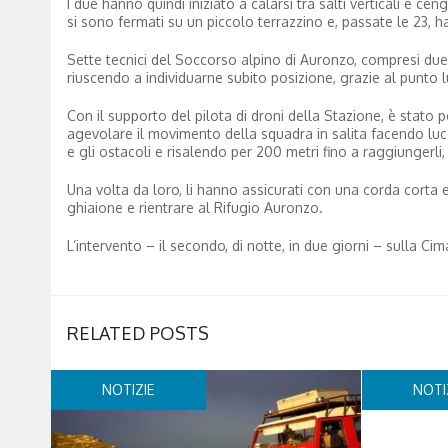
I due hanno quindi iniziato a calarsi tra salti verticali e ce
si sono fermati su un piccolo terrazzino e, passate le 23, h
Sette tecnici del Soccorso alpino di Auronzo, compresi due s
riuscendo a individuarne subito posizione, grazie al punto 
Con il supporto del pilota di droni della Stazione, è stato 
agevolare il movimento della squadra in salita facendo luce co
e gli ostacoli e risalendo per 200 metri fino a raggiungerl
Una volta da loro, li hanno assicurati con una corda corta e
ghiaione e rientrare al Rifugio Auronzo.
L’intervento – il secondo, di notte, in due giorni – sulla Ci
RELATED POSTS
NOTIZIE
NOTI