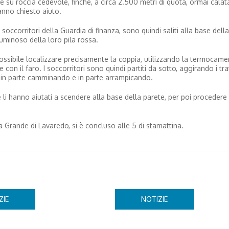
nge su roccia cedevole, finché, a circa 2.500 metri di quota, ormai calat
anno chiesto aiuto.
occorritori della Guardia di finanza, sono quindi saliti alla base della
luminoso della loro pila rossa.
possibile localizzare precisamente la coppia, utilizzando la termocame
n il faro. I soccorritori sono quindi partiti da sotto, aggirando i tratt
i, in parte camminando e in parte arrampicando.
 li hanno aiutati a scendere alla base della parete, per poi procedere 
ma Grande di Lavaredo, si è concluso alle 5 di stamattina.
ZIE
NOTIZIE