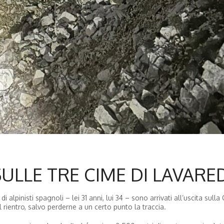
ULLE TRE CIME DI LAVARE
 alpinisti spagnoli – lei 31 anni, lui 34 – sono arrivati all’uscita sulla
 rientro, salvo perderne a un certo punto la traccia.