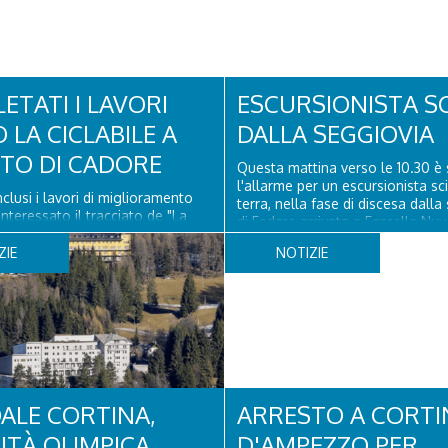
ETATI I LAVORI
ESCURSIONISTA S
 LA CICLABILE A
DALLA SEGGIOVIA
ITO DI CADORE
Questa mattina verso le 10.30 è 
l'allarme per un escursionista sc
clusi i lavori di miglioramento
terra, nella fase di discesa dalla
nteressato il tracciato de "La
di Fedare arrivata a Forcella Nuv
elel Dolomiti" a San Vito di
Atterrati in piazzola all'Averau, 
 il rifacimento della nuova
ZIE
NOTIZIE
sanitario e tecnico di elisoccorso
ne in asfalto, il ripristino della
hanno raggiunto il 74enne di Teo
orizzontale e l'installazione di
ssuasori in corrispondenza...
ALE CORTINA,
ARRESTO A CORTI
DITÀ OLIMPICA
D'AMPEZZO PER