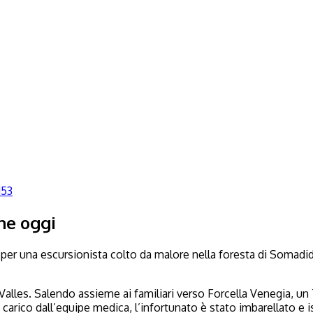
153
he oggi
o per una escursionista colto da malore nella foresta di Somadida
 Valles. Salendo assieme ai familiari verso Forcella Venegia, un
carico dall’equipe medica, l’infortunato è stato imbarellato e i