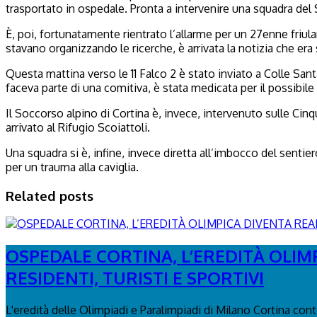
trasportato in ospedale. Pronta a intervenire una squadra del 
È, poi, fortunatamente rientrato l’allarme per un 27enne friu
stavano organizzando le ricerche, è arrivata la notizia che era
Questa mattina verso le 11 Falco 2 è stato inviato a Colle Sant
faceva parte di una comitiva, è stata medicata per il possibile
Il Soccorso alpino di Cortina è, invece, intervenuto sulle Cinqu
arrivato al Rifugio Scoiattoli.
Una squadra si è, infine, invece diretta all’imbocco del sentie
per un trauma alla caviglia.
Related posts
OSPEDALE CORTINA, L’EREDITÀ OLIM
RESIDENTI, TURISTI E SPORTIVI
L'eredità delle Olimpiadi e Paralimpiadi di Milano Cortina con