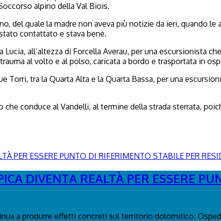
Soccorso alpino della Val Biois.
lano, del quale la madre non aveva più notizie da ieri, quando 
 stato contattato e stava bene.
a Lucia, all’altezza di Forcella Averau, per una escursionista c
 trauma al volto e al polso, caricata a bordo e trasportata in os
e Torri, tra la Quarta Alta e la Quarta Bassa, per una escursioni
ro che conduce al Vandelli, al termine della strada sterrata, po
PICA DIVENTA REALTÀ PER ESSERE PU
tinua a produrre effetti concreti sul territorio dolomitico. Osp