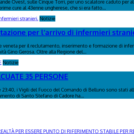
Grande Ovest, sulle Cinque Torri, per uno scalatore caduto per alc
rime cure al 43enne ungherese, che si era fatto...
Notizie
azione per l’arrivo di infermieri stranie
e veneta per il reclutamento, inserimento e formazione di inferm
ità Gino Gerosa. Oltre alla Regione del...
Notizie
ACUATE 35 PERSONE
e 23:40, i Vigili del Fuoco del Comando di Belluno sono stati alle
camento di Santo Stefano di Cadore ha...
EALTÀ PER ESSERE PUNTO DI RIFERIMENTO STABILE PER RE