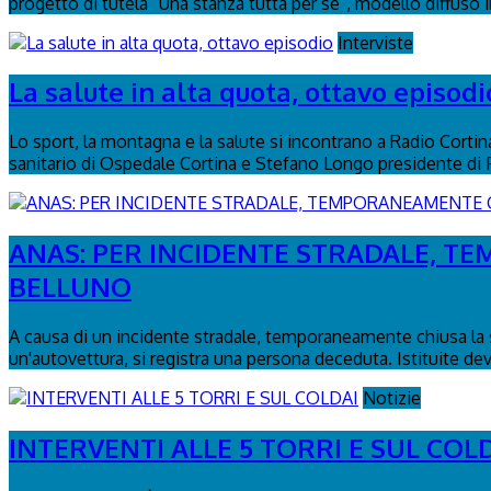
progetto di tutela “Una stanza tutta per sé”, modello diffuso in 
Interviste
La salute in alta quota, ottavo episodi
Lo sport, la montagna e la salute si incontrano a Radio Corti
sanitario di Ospedale Cortina e Stefano Longo presidente di
ANAS: PER INCIDENTE STRADALE, TE
BELLUNO
A causa di un incidente stradale, temporaneamente chiusa la s
un'autovettura, si registra una persona deceduta. Istituite dev
Notizie
INTERVENTI ALLE 5 TORRI E SUL COL