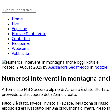
Home
Live
Repliche
Notizie & Interviste
Contattaci
Frequenze
Webcams
Pubblicita
Notizie
Posted
12 August 2025
by
Alessandra Segafreddo
in
Notizie
1
Numerosi interventi in montagna anc
Attorno alle 14 il Soccorso alpino di Auronzo è stato allertat
provveduto al recupero del 72enne croato.
Falco 2 è stato, invece, inviato a Falcade, nella zona di Passo
erboso ed era ruzzolato per una cinquantina di metri. Preso in 