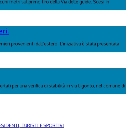
uni metri sul primo tiro della Via delle guide. Scesi in
ri.
ieri provenienti dall’estero. L’iniziativa è stata presentata
rtati per una verifica di stabilità in via Ligonto, nel comune di
SIDENTI, TURISTI E SPORTIVI