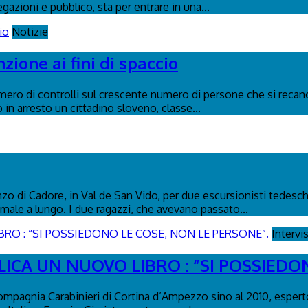
egazioni e pubblico, sta per entrare in una...
Notizie
ione ai fini di spaccio
umero di controlli sul crescente numero di persone che si recano
in arresto un cittadino sloveno, classe...
 di Cadore, in Val de San Vido, per due escursionisti tedeschi d
male a lungo. I due ragazzi, che avevano passato...
Intervi
ICA UN NUOVO LIBRO : “SI POSSIEDO
ompagnia Carabinieri di Cortina d’Ampezzo sino al 2010, esperto