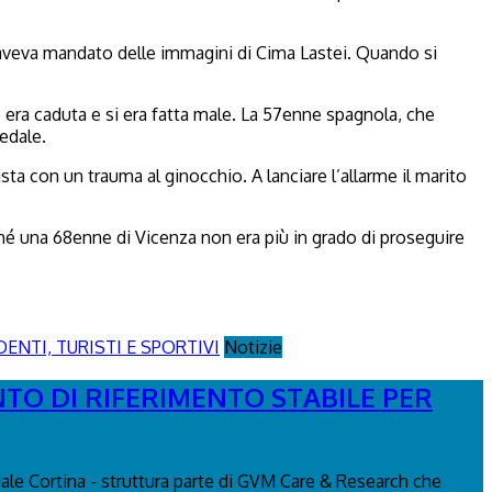
le aveva mandato delle immagini di Cima Lastei. Quando si
he era caduta e si era fatta male. La 57enne spagnola, che
pedale.
sta con un trauma al ginocchio. A lanciare l’allarme il marito
iché una 68enne di Vicenza non era più in grado di proseguire
Notizie
NTO DI RIFERIMENTO STABILE PER
edale Cortina - struttura parte di GVM Care & Research che