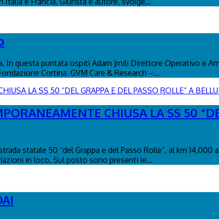
Italia e Francia. Giurista e autore, svolge...
o
na. In questa puntata ospiti Adam Jmili Direttore Operativo e A
 Fondazione Cortina. GVM Care & Research –...
MPORANEAMENTE CHIUSA LA SS 50 “DE
trada statale 50 “del Grappa e del Passo Rolle”, al km 14,000 a
iazioni in loco. Sul posto sono presenti le...
DAI