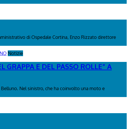
mministrativo di Ospedale Cortina, Enzo Rizzato direttore
Notizie
L GRAPPA E DEL PASSO ROLLE” A
 Belluno. Nel sinistro, che ha coinvolto una moto e