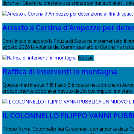
durante i Giochi ha prestato assistenza sanitaria ad atleti, del
Arresto a Cortina d'Ampezzo per detenz
Con l’inizio di agosto la Polizia di Stato ha incrementato il n
agosto 2026 la volante del Commissariato di Cortina ha tratto 
Notizie
Raffica di interventi in montagna
Questa mattina alle 7.15 Falco 2 è volato nel comune di Auronzo
probabilmente dopo aver bevuto dell'acqua impura, era stato 
IL COLONNELLO FILIPPO VANNI PUBBL
Filippo Vanni, Colonnello dei Carabinieri, comandante della C