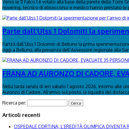
Verso le 11 Falco 1 è volato alla base della parete della Torre 
hovering, tecnico di elisoccorso e medico hanno prestato le p
Parte dall'Ulss 1 Dolomiti la speriment
Partirà dall’Ulss 1 Dolomiti di Belluno la prima sperimentazion
oggi a Belluno, alla presenza dell’Assessore regionale alla San
FRANA AD AURONZO DI CADORE, EV
Nella tarda serata di ieri sabato 1 agosto 2026, intorno alle or
Auronzo di Cadore. All'arrivo sul posto, la squadra del distac
Ricerca per:
Articoli recenti
OSPEDALE CORTINA, L’EREDITÀ OLIMPICA DIVENTA R