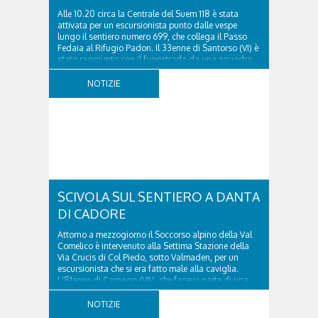
Alle 10.20 circa la Centrale del Suem 118 è stata
attivata per un escursionista punto dalle vespe
lungo il sentiero numero 699, che collega il Passo
Fedaia al Rifugio Padon. Il 33enne di Santorso (VI) è
stato raggiunto con il fuoristrada da una squadra
del Soccorso alpino della Val Pettorina...
NOTIZIE
SCIVOLA SUL SENTIERO A DANTA
DI CADORE
Attorno a mezzogiorno il Soccorso alpino della Val
Comelico è intervenuto alla Settima Stazione della
Via Crucis di Col Piedo, sotto Valmaden, per un
escursionista che si era fatto male alla caviglia.
L'81enne di Carnago (VA), che faceva parte di una
comitiva e aveva riportato un trauma...
NOTIZIE