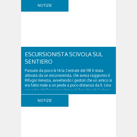
di Cadore, per liberare una strada rimasta bloccata
NOTIZIE
a seguito di una frana verificatasi intorno alle ore
18:00 di ieri. Le ruspe dei GOS...
ESCURSIONISTA SCIVOLA SUL
SENTIERO
Passate da poco le 14 la Centrale del 118 è stata
attivata da un escursionista, che aveva raggiunto il
Rifugio Venezia, avvertendo i gestori che un amico si
era fatto male a un piede a poco distanza da lì. Una
squadra del Soccorso alpino di San Vito di Cadore
ha quindi raggiunto l'infortunato...
NOTIZIE