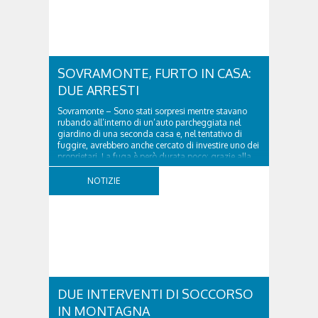
SOVRAMONTE, FURTO IN CASA:
DUE ARRESTI
Sovramonte – Sono stati sorpresi mentre stavano
rubando all’interno di un’auto parcheggiata nel
giardino di una seconda casa e, nel tentativo di
fuggire, avrebbero anche cercato di investire uno dei
proprietari. La fuga è però durata poco: grazie alla
tempestiva chiamata al 112 e all’intervento...
NOTIZIE
DUE INTERVENTI DI SOCCORSO
IN MONTAGNA