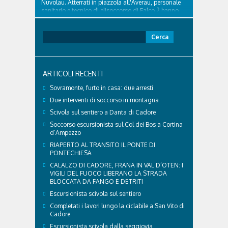
Nuvolau. Atterrati in piazzola all'Averau, personale
sanitario e tecnico di elisoccorso di Falco 2 hanno
raggiunto il 74enne di Teolo...
Ricerca
per:
ARTICOLI RECENTI
Sovramonte, furto in casa: due arresti
Due interventi di soccorso in montagna
Scivola sul sentiero a Danta di Cadore
Soccorso escursionista sul Col dei Bos a Cortina
d’Ampezzo
RIAPERTO AL TRANSITO IL PONTE DI
PONTECHIESA
CALALZO DI CADORE, FRANA IN VAL D’OTEN: I
VIGILI DEL FUOCO LIBERANO LA STRADA
BLOCCATA DA FANGO E DETRITI
Escursionista scivola sul sentiero
Completati i lavori lungo la ciclabile a San Vito di
Cadore
Escursionista scivola dalla seggiovia