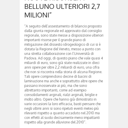
BELLUNO ULTERIORI 2,7
MILIONI”
“A seguito dell’assestamento di bilancio proposto
dalla giunta regionale ed approvato dal consiglio
regionale, sono state messe a disposizione ulteriori
importanti risorse per il grande piano di
mitigazione del dissesto idrogeologico di cui si è
dotata la Regione del Veneto, messo a punto con
una stretta collaborazione con l’Università di
Padova. Ad oggi, di questo piano che vale quasi 4
miliardi di euro, sono già state realizzate in dieci
anni opere per oltre 2,2 miliardi di euro, una cifra
che non si riscontra nella storia di alcuna Regione.
Tali opere comprendono decine di bacini di
laminazione ma anche e soprattutto altre opere che
passano inosservate ai più, ma che sono
altrettanto importanti, come ad esempio
consolidamenti arginali, rialzi arginali, briglie e
molto altro. Opere che hanno già dimostrato in
varie occasioni la loro efficacia, basti pensare che
negli ultimi anni si sono ripetuti eventi meteo più
rilevanti rispetto a quanto accaduto nel 2010 ma
con effetti al suolo decisamente meno impattanti
rispetto alla grande alluvione del 2010”.