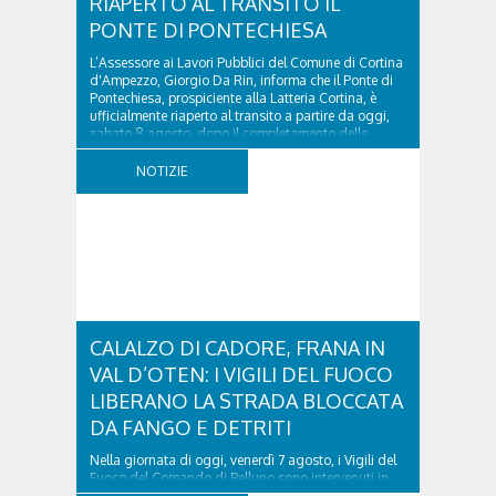
RIAPERTO AL TRANSITO IL
PONTE DI PONTECHIESA
L’Assessore ai Lavori Pubblici del Comune di Cortina
d'Ampezzo, Giorgio Da Rin, informa che il Ponte di
Pontechiesa, prospiciente alla Latteria Cortina, è
ufficialmente riaperto al transito a partire da oggi,
sabato 8 agosto, dopo il completamento delle
verifiche e il positivo collaudo...
NOTIZIE
CALALZO DI CADORE, FRANA IN
VAL D’OTEN: I VIGILI DEL FUOCO
LIBERANO LA STRADA BLOCCATA
DA FANGO E DETRITI
Nella giornata di oggi, venerdì 7 agosto, i Vigili del
Fuoco del Comando di Belluno sono intervenuti in
località Diassa, in Val d’Oten, nel comune di Calalzo