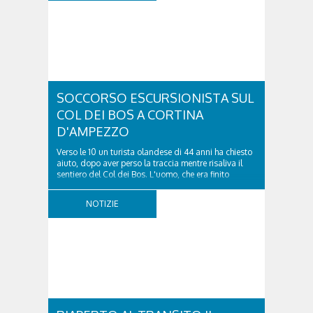
SOCCORSO ESCURSIONISTA SUL
COL DEI BOS A CORTINA
D'AMPEZZO
Verso le 10 un turista olandese di 44 anni ha chiesto
aiuto, dopo aver perso la traccia mentre risaliva il
sentiero del Col dei Bos. L'uomo, che era finito
incrodato sulla parete, sotto la verticale allo storico
ospedale militare, tra la Ferrata truppe alpine e le
NOTIZIE
Torri del Falzarego, era...