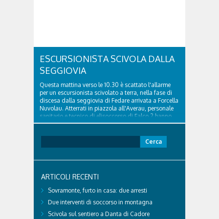
ESCURSIONISTA SCIVOLA DALLA
SEGGIOVIA
Questa mattina verso le 10.30 è scattato l'allarme
per un escursionista scivolato a terra, nella fase di
discesa dalla seggiovia di Fedare arrivata a Forcella
Nuvolau. Atterrati in piazzola all'Averau, personale
sanitario e tecnico di elisoccorso di Falco 2 hanno
raggiunto il 74enne di Teolo...
Ricerca
per:
ARTICOLI RECENTI
Sovramonte, furto in casa: due arresti
Due interventi di soccorso in montagna
Scivola sul sentiero a Danta di Cadore