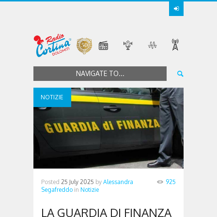
NAVIGATE TO...
NOTIZIE
Posted
25 July 2025
by
Alessandra
925
Segafreddo
in
Notizie
LA GUARDIA DI FINANZA