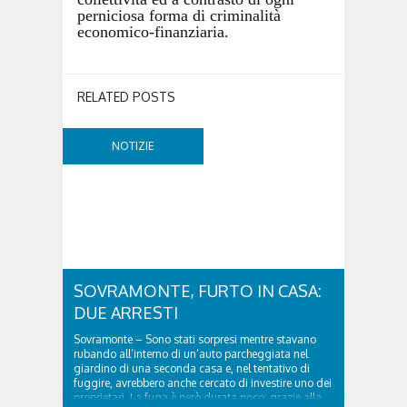
perniciosa forma di criminalità
economico-finanziaria.
RELATED POSTS
NOTIZIE
SOVRAMONTE, FURTO IN CASA:
DUE ARRESTI
Sovramonte – Sono stati sorpresi mentre stavano
rubando all’interno di un’auto parcheggiata nel
giardino di una seconda casa e, nel tentativo di
fuggire, avrebbero anche cercato di investire uno dei
proprietari. La fuga è però durata poco: grazie alla