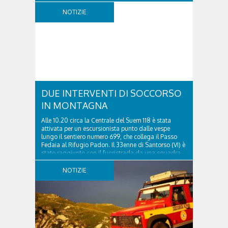
tempestiva chiamata al 112 e all’intervento...
NOTIZIE
DUE INTERVENTI DI SOCCORSO
IN MONTAGNA
Alle 10.20 circa la Centrale del Suem 118 è stata
attivata per un escursionista punto dalle vespe
lungo il sentiero numero 699, che collega il Passo
Fedaia al Rifugio Padon. Il 33enne di Santorso (VI) è
stato raggiunto con il fuoristrada da una squadra
del Soccorso alpino della Val Pettorina...
NOTIZIE