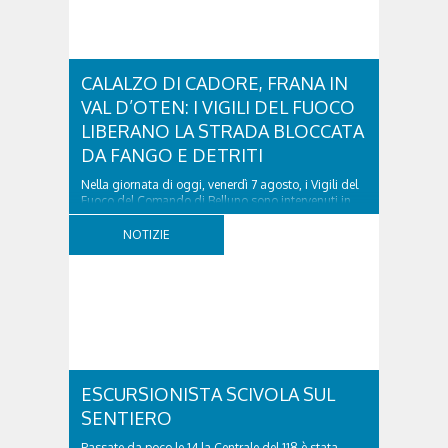
CALALZO DI CADORE, FRANA IN
VAL D’OTEN: I VIGILI DEL FUOCO
LIBERANO LA STRADA BLOCCATA
DA FANGO E DETRITI
Nella giornata di oggi, venerdì 7 agosto, i Vigili del
Fuoco del Comando di Belluno sono intervenuti in
località Diassa, in Val d’Oten, nel comune di Calalzo
di Cadore, per liberare una strada rimasta bloccata
NOTIZIE
a seguito di una frana verificatasi intorno alle ore
18:00 di ieri. Le ruspe dei GOS...
ESCURSIONISTA SCIVOLA SUL
SENTIERO
Passate da poco le 14 la Centrale del 118 è stata