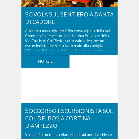
SCIVOLA SUL SENTIERO A DANTA
DI CADORE
Attorno a mezzogiorno il Soccorso alpino della Val
Comelico è intervenuto alla Settima Stazione della
Via Crucis di Col Piedo, sotto Valmaden, per un
escursionista che si era fatto male alla caviglia.
L'81enne di Carnago (VA), che faceva parte di una
comitiva e aveva riportato un trauma...
NOTIZIE
SOCCORSO ESCURSIONISTA SUL
COL DEI BOS A CORTINA
D'AMPEZZO
Verso le 10 un turista olandese di 44 anni ha chiesto