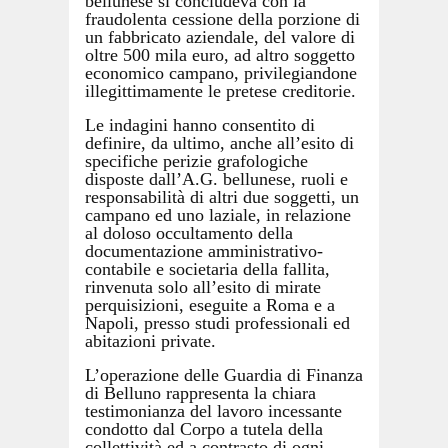
bellunese si concludeva con la
fraudolenta cessione della porzione di
un fabbricato aziendale, del valore di
oltre 500 mila euro, ad altro soggetto
economico campano, privilegiandone
illegittimamente le pretese creditorie.
Le indagini hanno consentito di
definire, da ultimo, anche all’esito di
specifiche perizie grafologiche
disposte dall’A.G. bellunese, ruoli e
responsabilità di altri due soggetti, un
campano ed uno laziale, in relazione
al doloso occultamento della
documentazione amministrativo-
contabile e societaria della fallita,
rinvenuta solo all’esito di mirate
perquisizioni, eseguite a Roma e a
Napoli, presso studi professionali ed
abitazioni private.
L’operazione delle Guardia di Finanza
di Belluno rappresenta la chiara
testimonianza del lavoro incessante
condotto dal Corpo a tutela della
collettività ed a contrasto di ogni