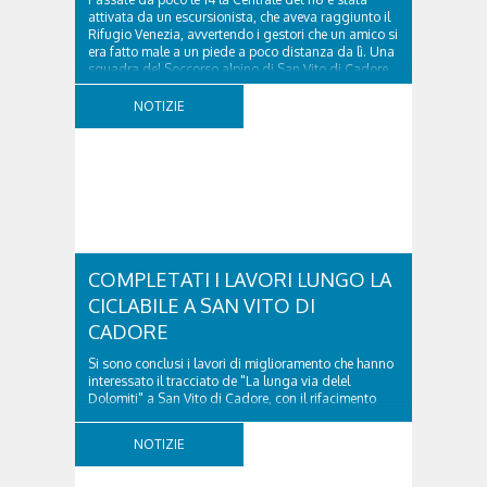
attivata da un escursionista, che aveva raggiunto il
Rifugio Venezia, avvertendo i gestori che un amico si
era fatto male a un piede a poco distanza da lì. Una
squadra del Soccorso alpino di San Vito di Cadore
ha quindi raggiunto l'infortunato...
NOTIZIE
COMPLETATI I LAVORI LUNGO LA
CICLABILE A SAN VITO DI
CADORE
Si sono conclusi i lavori di miglioramento che hanno
interessato il tracciato de "La lunga via delel
Dolomiti" a San Vito di Cadore, con il rifacimento
della nuova pavimentazione in asfalto, il ripristino
della segnaletica orizzontale e l'installazione di
NOTIZIE
appositi dissuasori in corrispondenza...