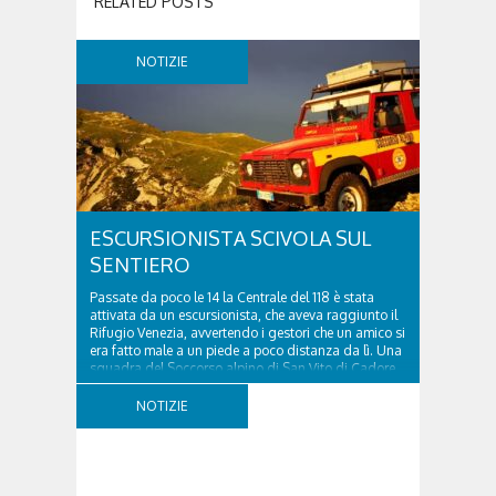
RELATED POSTS
NOTIZIE
ESCURSIONISTA SCIVOLA SUL
SENTIERO
Passate da poco le 14 la Centrale del 118 è stata
attivata da un escursionista, che aveva raggiunto il
Rifugio Venezia, avvertendo i gestori che un amico si
era fatto male a un piede a poco distanza da lì. Una
squadra del Soccorso alpino di San Vito di Cadore
ha quindi raggiunto l'infortunato...
NOTIZIE