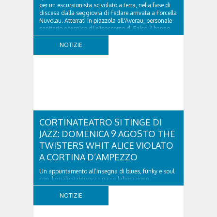
per un escursionista scivolato a terra, nella fase di
discesa dalla seggiovia di Fedare arrivata a Forcella
Nuvolau. Atterrati in piazzola all'Averau, personale
sanitario e tecnico di elisoccorso di Falco 2 hanno
raggiunto il 74enne di Teolo...
NOTIZIE
CORTINATEATRO SI TINGE DI
JAZZ: DOMENICA 9 AGOSTO THE
TWISTERS WHIT ALICE VIOLATO
A CORTINA D’AMPEZZO
Un appuntamento all’insegna di blues, funky e soul
con il quale si rinnova una collaborazione
collaudata, quella con il Dolomiti Blues&Soul
Festival. Domenica 9 agosto alle 18.00 in piazza
NOTIZIE
Dibona andrà in scena uno show carico di groove,
con una collaudatissima sessione ritmica e...