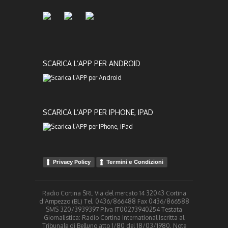
SCARICA L’APP PER ANDROID
SCARICA L’APP PER IPHONE, IPAD
Privacy Policy
Termini e Condizioni
Radio Cortina SRL Via del mercato 14 32043 Cortina
d'Ampezzo (BL) Tel. 0436/866488 Fax 0436/866588
SMS 320/3939397 P.Iva IT00273940254 Testata
Giornalistica: Radio Cortina International Iscritta al
Tribunale di Belluno atto 1/80 del 18/03/1980. Note