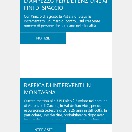
D'AMPEZZO PER DETENZIONE AI
FINI DI SPACCIO
Con l’inizio di agosto la Polizia di Stato ha
incrementato il numero di controlli sul crescente
numero di persone che si recano nelle località
turistiche della provincia. Nel pomeriggio del 2
agosto 2026 la volante del Commissariato di
NOTIZIE
Cortina ha tratto in arresto un cittadino sloveno,
classe...
RAFFICA DI INTERVENTI IN
MONTAGNA
Questa mattina alle 7.15 Falco 2 è volato nel comune
di Auronzo di Cadore, in Val de San Vido, per due
escursionisti tedeschi di 20 e 25 anni in difficoltà. In
particolare, uno dei due, probabilmente dopo aver
bevuto dell'acqua impura, era stato male a lungo. I
due ragazzi, che avevano passato...
INTERVISTE