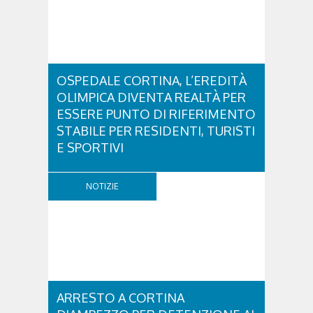
OSPEDALE CORTINA, L’EREDITÀ
OLIMPICA DIVENTA REALTÀ PER
ESSERE PUNTO DI RIFERIMENTO
STABILE PER RESIDENTI, TURISTI
E SPORTIVI
L'eredità delle Olimpiadi e Paralimpiadi di Milano
Cortina continua a produrre effetti concreti sul
NOTIZIE
territorio dolomitico. Ospedale Cortina -
struttura parte di GVM Care & Research che durante i
Giochi ha prestato assistenza sanitaria ad atleti,
delegazioni e pubblico, sta per entrare in una...
ARRESTO A CORTINA