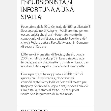
ESCURSIONISTA SI
INFORTUNA A UNA
SPALLA
Poco prima delle 10 la Centrale del 118 ha allertato il
Soccorso alpino di Alleghe – Val Fiorentina per un
escursionista che si era infortunato, mentre in
compagnia di amici stava salendo il sentiero 464
che da Fedare porta a Forcella Averau, in Comune
di Selva di Cadore.
Il 51enne di Monastier di Treviso, che si trovava
200 metri di dislivello più in basso rispetto alla
forcella, era scivolato mettendo male un braccio e
riportando la sospetta lussazione di una spalla.
Una squadra lo ha raggiunto a 2.200 metri di
quota con il fuoristrada e, dopo avergli
immobilizzato l’arto, lo ha caricato sul mezzo per
trasportarlo fino ad Alleghe dove, in occasione del
Giro d’Italia, è stato allestito un check point
sanitario alla partenza della cabinovia.