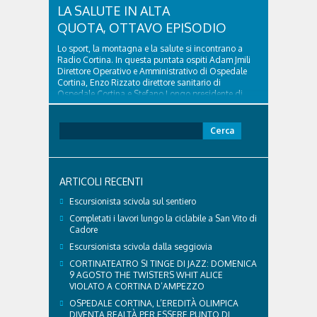
LA SALUTE IN ALTA
QUOTA, OTTAVO EPISODIO
Lo sport, la montagna e la salute si incontrano a
Radio Cortina. In questa puntata ospiti Adam Jmili
Direttore Operativo e Amministrativo di Ospedale
Cortina, Enzo Rizzato direttore sanitario di
Ospedale Cortina e Stefano Longo presidente di
Fondazione Cortina. GVM Care & Research –...
Ricerca
per:
ARTICOLI RECENTI
Escursionista scivola sul sentiero
Completati i lavori lungo la ciclabile a San Vito di
Cadore
Escursionista scivola dalla seggiovia
CORTINATEATRO SI TINGE DI JAZZ: DOMENICA
9 AGOSTO THE TWISTERS WHIT ALICE
VIOLATO A CORTINA D’AMPEZZO
OSPEDALE CORTINA, L’EREDITÀ OLIMPICA
DIVENTA REALTÀ PER ESSERE PUNTO DI