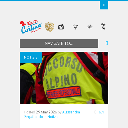
NAVIGATE TO...
NOTIZIE
Posted
29 May 2026
by
Alessandra
671
Segafreddo
in
Notizie