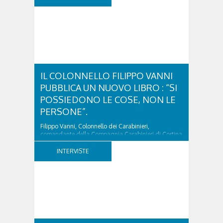
IL COLONNELLO FILIPPO VANNI
PUBBLICA UN NUOVO LIBRO : “SI
POSSIEDONO LE COSE, NON LE
PERSONE”.
Filippo Vanni, Colonnello dei Carabinieri,
comandante della Compagnia Carabinieri di Cortina
d’Ampezzo sino al 2010, esperto di legislazione
nazionale ed europea, è l’ideatore del progetto di
INTERVISTE
tutela “Una stanza tutta per sé”, modello diffuso in
Italia e Francia. Giurista e autore, svolge...