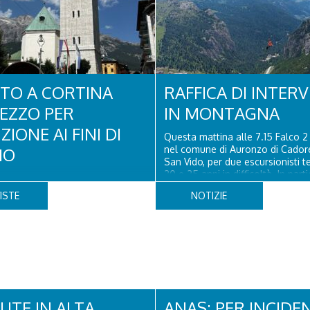
TO A CORTINA
RAFFICA DI INTERV
EZZO PER
IN MONTAGNA
IONE AI FINI DI
Questa mattina alle 7.15 Falco 2
nel comune di Auronzo di Cadore
IO
San Vido, per due escursionisti t
20 e 25 anni in difficoltà. In part
 di agosto la Polizia di Stato ha
dei due, probabilmente dopo av
o il numero di controlli sul
ISTE
NOTIZIE
dell'acqua impura, era stato male
numero di persone che si recano
due ragazzi, che avevano passat
tà turistiche della provincia. Nel
 del 2 agosto 2026 la volante
ariato di Cortina ha tratto in
ittadino sloveno, classe...
UTE IN ALTA
ANAS: PER INCIDE