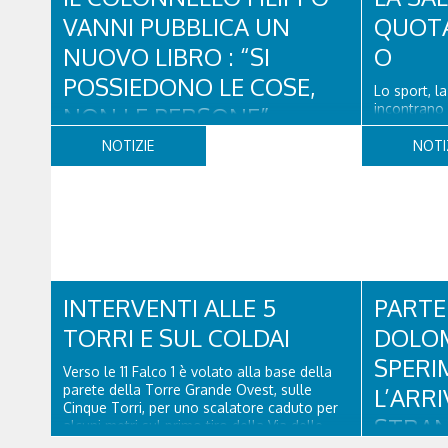
pubblico, sta per entrare in una...
VANNI PUBBLICA UN
QUOTA
NUOVO LIBRO : “SI
O
POSSIEDONO LE COSE,
Lo sport, l
incontrano 
NON LE PERSONE”.
puntata osp
Operativo e
NOTIZIE
NOTI
Filippo Vanni, Colonnello dei Carabinieri,
Cortina, Enz
comandante della Compagnia Carabinieri di
Ospedale C
Cortina d’Ampezzo sino al 2010, esperto di
presidente
legislazione nazionale ed europea, è
& Research 
l’ideatore del progetto di tutela “Una stanza
tutta per sé”, modello diffuso in Italia e
Francia. Giurista e autore, svolge...
INTERVENTI ALLE 5
PARTE 
TORRI E SUL COLDAI
DOLOM
SPERI
Verso le 11 Falco 1 è volato alla base della
parete della Torre Grande Ovest, sulle
L’ARRI
Cinque Torri, per uno scalatore caduto per
STRANI
alcuni metri sul primo tiro della Via delle
guide. Scesi in hovering, tecnico di