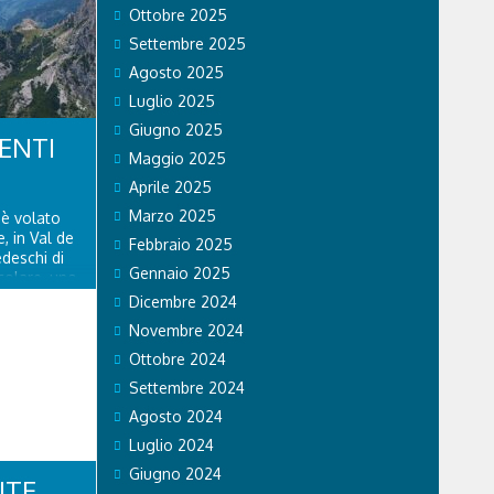
Ottobre 2025
Settembre 2025
Agosto 2025
Luglio 2025
Giugno 2025
ENTI
Maggio 2025
Aprile 2025
Marzo 2025
 è volato
, in Val de
Febbraio 2025
edeschi di
Gennaio 2025
icolare, uno
er bevuto
Dicembre 2024
 a lungo. I
Novembre 2024
o...
Ottobre 2024
Settembre 2024
Agosto 2024
Luglio 2024
Giugno 2024
NTE