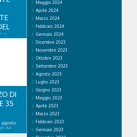
Maggio 2024
Aprile 2024
TE
Marzo 2024
DEL
Febbraio 2024
SO
Gennaio 2024
Dicembre 2023
O
Novembre 2023
Ottobre 2023
da statale
Settembre 2023
”, al km
he ha
Agosto 2023
ura, si
Luglio 2023
tituite
no presenti
Giugno 2023
O DI
Maggio 2023
E 35
Aprile 2023
Marzo 2023
Febbraio 2023
 1 agosto
ili del
Gennaio 2023
ono stati