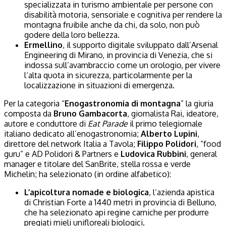
specializzata in turismo ambientale per persone con
disabilità motoria, sensoriale e cognitiva per rendere la
montagna fruibile anche da chi, da solo, non può
godere della loro bellezza.
Ermellino
, il supporto digitale sviluppato dall’Arsenal
Engineering di Mirano, in provincia di Venezia, che si
indossa sull’avambraccio come un orologio, per vivere
l’alta quota in sicurezza, particolarmente per la
localizzazione in situazioni di emergenza.
Per la categoria “
Enogastronomia di montagna
” la giuria
composta da
Bruno Gambacorta
, giornalista Rai, ideatore,
autore e conduttore di
Eat Parade
il primo telegiornale
italiano dedicato all’enogastronomia;
Alberto Lupini
,
direttore del network Italia a Tavola;
Filippo Polidori
, “food
guru” e AD Polidori & Partners e
Ludovica Rubbini
, general
manager e titolare del SanBrite, stella rossa e verde
Michelin; ha selezionato (in ordine alfabetico):
L’apicoltura nomade e biologica
, l’azienda apistica
di Christian Forte a 1440 metri in provincia di Belluno,
che ha selezionato api regine carniche per produrre
pregiati mieli unifloreali biologici.