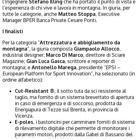
l’Ingegnere
Stefano Illing
che ha portato il punto di vista e
l’esperienza di chi vive e lavora in montagna. In giuria, per
tutte le categorie, anche
Matteo Stoppa
, Executive
Manager BPER Banca Private Cesare Ponti.
I finalisti
Per la categoria “
Attrezzatura e abbigliamento da
montagna
”, la giuria composta
Giampaolo Allocco
,
industrial designer;
Marco Di Marco
, direttore di Sciare
Magazine;
Gian Luca Gasca
, scrittore e reporter di
montagna; e
Antonello Marega
, presidente “EPSI –
European Platform for Sport Innovation”, ha selezionato (in
ordine alfabetico):
Cut-Resistant ®
, il sotto tuta da sci resistente al
taglio, ma fornito di un sistema brevettato di apertura
in caso di emergenza e di soccorso, prodotta da
Energiapura di Tezze sul Brenta, in provincia di
Vicenza.
E-poles
, i bastoncini per camminare forniti di sistema
di rilevamento digitale che permette di monitorare i
parametri motori, prodotti dalla Gabel di Bassano del