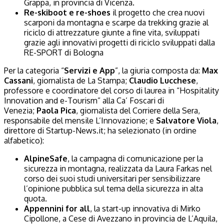
Grappa, in provincia di Vicenza.
Re-skiboot e re-shoes
il progetto che crea nuovi
scarponi da montagna e scarpe da trekking grazie al
riciclo di attrezzature giunte a fine vita, sviluppati
grazie agli innovativi progetti di riciclo sviluppati dalla
RE-SPORT di Bologna
Per la categoria “
Servizi e App
”, la giuria composta da:
Max
Cassani
, giornalista de La Stampa;
Claudio Lucchese
,
professore e coordinatore del corso di laurea in “Hospitality
Innovation and e-Tourism” alla Ca’ Foscari di
Venezia;
Paola Pica
, giornalista del Corriere della Sera,
responsabile del mensile L’Innovazione; e
Salvatore Viola
,
direttore
di Startup-News.it; ha selezionato (in ordine
alfabetico):
AlpineSafe
, la campagna di comunicazione per la
sicurezza in montagna, realizzata da Laura Farkas nel
corso dei suoi studi universitari per sensibilizzare
l’opinione pubblica sul tema della sicurezza in alta
quota.
Appennini for all
, la start-up innovativa di Mirko
Cipollone, a Cese di Avezzano in provincia de L’Aquila,