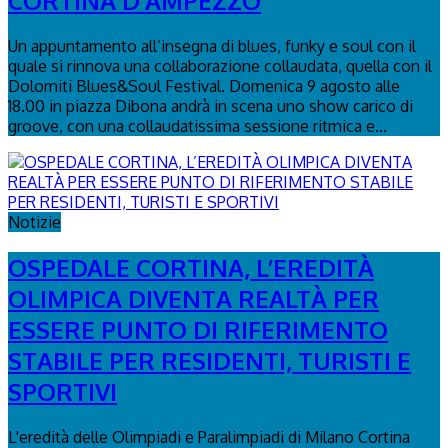
CORTINA D’AMPEZZO
Un appuntamento all’insegna di blues, funky e soul con il
quale si rinnova una collaborazione collaudata, quella con il
Dolomiti Blues&Soul Festival. Domenica 9 agosto alle
18.00 in piazza Dibona andrà in scena uno show carico di
groove, con una collaudatissima sessione ritmica e...
Notizie
OSPEDALE CORTINA, L’EREDITÀ
OLIMPICA DIVENTA REALTÀ PER
ESSERE PUNTO DI RIFERIMENTO
STABILE PER RESIDENTI, TURISTI E
SPORTIVI
L'eredità delle Olimpiadi e Paralimpiadi di Milano Cortina