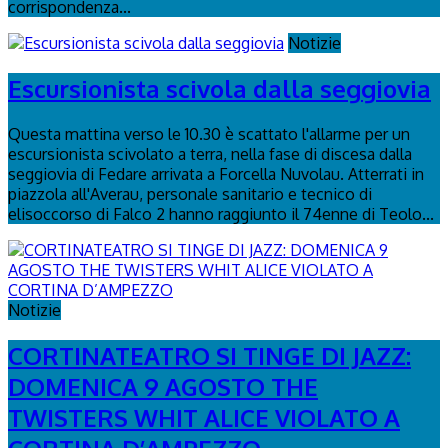
corrispondenza...
Notizie
Escursionista scivola dalla seggiovia
Questa mattina verso le 10.30 è scattato l'allarme per un
escursionista scivolato a terra, nella fase di discesa dalla
seggiovia di Fedare arrivata a Forcella Nuvolau. Atterrati in
piazzola all'Averau, personale sanitario e tecnico di
elisoccorso di Falco 2 hanno raggiunto il 74enne di Teolo...
Notizie
CORTINATEATRO SI TINGE DI JAZZ:
DOMENICA 9 AGOSTO THE
TWISTERS WHIT ALICE VIOLATO A