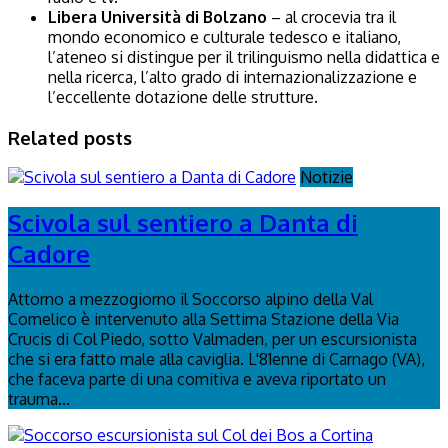
Libera Università di Bolzano
– al crocevia tra il
mondo economico e culturale tedesco e italiano,
l’ateneo si distingue per il trilinguismo nella didattica e
nella ricerca, l’alto grado di internazionalizzazione e
l’eccellente dotazione delle strutture.
Related posts
Notizie
Scivola sul sentiero a Danta di
Cadore
Attorno a mezzogiorno il Soccorso alpino della Val
Comelico è intervenuto alla Settima Stazione della Via
Crucis di Col Piedo, sotto Valmaden, per un escursionista
che si era fatto male alla caviglia. L'81enne di Carnago (VA),
che faceva parte di una comitiva e aveva riportato un
trauma...