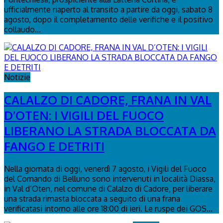
ufficialmente riaperto al transito a partire da oggi, sabato 8
agosto, dopo il completamento delle verifiche e il positivo
collaudo...
Notizie
CALALZO DI CADORE, FRANA IN VAL
D’OTEN: I VIGILI DEL FUOCO
LIBERANO LA STRADA BLOCCATA DA
FANGO E DETRITI
Nella giornata di oggi, venerdì 7 agosto, i Vigili del Fuoco
del Comando di Belluno sono intervenuti in località Diassa,
in Val d’Oten, nel comune di Calalzo di Cadore, per liberare
una strada rimasta bloccata a seguito di una frana
verificatasi intorno alle ore 18:00 di ieri. Le ruspe dei GOS...