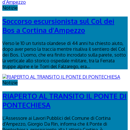
Notizie
Soccorso escursionista sul Col dei
Bos a Cortina d'Ampezzo
Verso le 10 un turista olandese di 44 anni ha chiesto aiuto,
dopo aver perso la traccia mentre risaliva il sentiero del Col
dei Bos. L'uomo, che era finito incrodato sulla parete, sotto
la verticale allo storico ospedale militare, tra la Ferrata
truppe alpine e le Torri del Falzarego, era...
Notizie
RIAPERTO AL TRANSITO IL PONTE DI
PONTECHIESA
L’Assessore ai Lavori Pubblici del Comune di Cortina
d'Ampezzo, Giorgio Da Rin, informa che il Ponte di
Pontechiesa, prospiciente alla Latteria Cortina, è