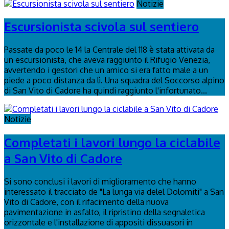
Notizie
Escursionista scivola sul sentiero
Passate da poco le 14 la Centrale del 118 è stata attivata da
un escursionista, che aveva raggiunto il Rifugio Venezia,
avvertendo i gestori che un amico si era fatto male a un
piede a poco distanza da lì. Una squadra del Soccorso alpino
di San Vito di Cadore ha quindi raggiunto l'infortunato...
Notizie
Completati i lavori lungo la ciclabile
a San Vito di Cadore
Si sono conclusi i lavori di miglioramento che hanno
interessato il tracciato de "La lunga via delel Dolomiti" a San
Vito di Cadore, con il rifacimento della nuova
pavimentazione in asfalto, il ripristino della segnaletica
orizzontale e l'installazione di appositi dissuasori in