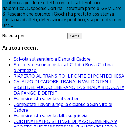
continua a produrre effetti concreti sul territorio
dolomitico. Ospedale Cortina - struttura parte di GVM Care
& Research che durante i Giochi ha prestato assistenza
sanitaria ad atleti, delegazioni e pubblico, sta per entrare in
una...
Ricerca per:
Articoli recenti
Scivola sul sentiero a Danta di Cadore
Soccorso escursionista sul Col dei Bos a Cortina
d’Ampezzo
RIAPERTO AL TRANSITO IL PONTE DI PONTECHIESA
CALALZO DI CADORE, FRANA IN VAL D’OTEN: I
VIGILI DEL FUOCO LIBERANO LA STRADA BLOCCATA
DA FANGO E DETRITI
Escursionista scivola sul sentiero
Completati i lavori lungo la ciclabile a San Vito di
Cadore
Escursionista scivola dalla seggiovia
CORTINATEATRO SI TINGE DI JAZZ: DOMENICA 9