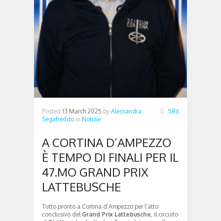
Posted
13 March 2025
by
Alessandra
586
Segafreddo
in
Notizie
A CORTINA D’AMPEZZO
È TEMPO DI FINALI PER IL
47.MO GRAND PRIX
LATTEBUSCHE
Tutto pronto a Cortina d’Ampezzo per l’atto
conclusivo del
Grand Prix Lattebusche
, il circuito