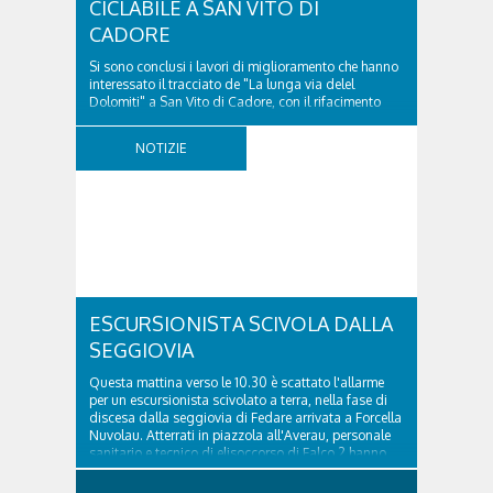
CICLABILE A SAN VITO DI
CADORE
Si sono conclusi i lavori di miglioramento che hanno
interessato il tracciato de "La lunga via delel
Dolomiti" a San Vito di Cadore, con il rifacimento
della nuova pavimentazione in asfalto, il ripristino
della segnaletica orizzontale e l'installazione di
NOTIZIE
appositi dissuasori in corrispondenza...
ESCURSIONISTA SCIVOLA DALLA
SEGGIOVIA
Questa mattina verso le 10.30 è scattato l'allarme
per un escursionista scivolato a terra, nella fase di
discesa dalla seggiovia di Fedare arrivata a Forcella
Nuvolau. Atterrati in piazzola all'Averau, personale
sanitario e tecnico di elisoccorso di Falco 2 hanno
raggiunto il 74enne di Teolo...