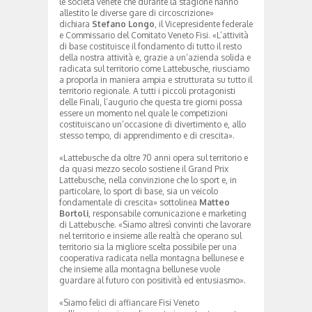
le società venete che durante la stagione hanno
allestito le diverse gare di circoscrizione»
dichiara
Stefano Longo
, il Vicepresidente federale
e Commissario del Comitato Veneto Fisi. «L’attività
di base costituisce il fondamento di tutto il resto
della nostra attività e, grazie a un’azienda solida e
radicata sul territorio come Lattebusche, riusciamo
a proporla in maniera ampia e strutturata su tutto il
territorio regionale. A tutti i piccoli protagonisti
delle Finali, l’augurio che questa tre giorni possa
essere un momento nel quale le competizioni
costituiscano un’occasione di divertimento e, allo
stesso tempo, di apprendimento e di crescita».
«Lattebusche da oltre 70 anni opera sul territorio e
da quasi mezzo secolo sostiene il Grand Prix
Lattebusche, nella convinzione che lo sport e, in
particolare, lo sport di base, sia un veicolo
fondamentale di crescita» sottolinea
Matteo
Bortoli
, responsabile comunicazione e marketing
di Lattebusche. «Siamo altresì convinti che lavorare
nel territorio e insieme alle realtà che operano sul
territorio sia la migliore scelta possibile per una
cooperativa radicata nella montagna bellunese e
che insieme alla montagna bellunese vuole
guardare al futuro con positività ed entusiasmo».
«Siamo felici di affiancare Fisi Veneto