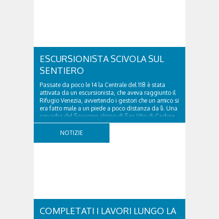
ESCURSIONISTA SCIVOLA SUL
SENTIERO
Passate da poco le 14 la Centrale del 118 è stata
attivata da un escursionista, che aveva raggiunto il
Rifugio Venezia, avvertendo i gestori che un amico si
era fatto male a un piede a poco distanza da lì. Una
squadra del Soccorso alpino di San Vito di Cadore
ha quindi raggiunto l'infortunato...
NOTIZIE
COMPLETATI I LAVORI LUNGO LA