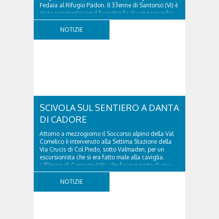
Fedaia al Rifugio Padon. Il 33enne di Santorso (VI) è
stato raggiunto con il fuoristrada da una squadra
del Soccorso alpino della Val Pettorina...
NOTIZIE
SCIVOLA SUL SENTIERO A DANTA
DI CADORE
Attorno a mezzogiorno il Soccorso alpino della Val
Comelico è intervenuto alla Settima Stazione della
Via Crucis di Col Piedo, sotto Valmaden, per un
escursionista che si era fatto male alla caviglia.
L'81enne di Carnago (VA), che faceva parte di una
comitiva e aveva riportato un trauma...
NOTIZIE