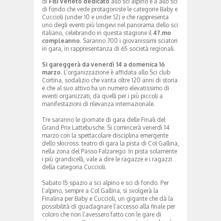
di
Fisi Veneto dedicato
allo sci alpino e a allo sci
di fondo che vede protagoniste le categorie Baby e
Cuccioli (under 10 e under 12) e che rappresenta
uno degli eventi più longevi nel panorama dello sci
italiano, celebrando in questa stagione il
47.mo
compleanno
. Saranno 700 i giovanissimi sciatori
in gara, in rappresentanza di 65 società regionali.
Si gareggerà da venerdì 14 a domenica 16
marzo
. L’organizzazione è affidata allo Sci club
Cortina, sodalizio che vanta oltre 120 anni di storia
e che al suo attivo ha un numero elevatissimo di
eventi organizzati, da quelli per i più piccoli a
manifestazioni di rilevanza internazionale.
Tre saranno le giornate di gara delle Finali del
Grand Prix Lattebusche. Si comincerà venerdì 14
marzo con la spettacolare disciplina emergente
dello skicross: teatro di gara la pista di Col Gallina,
nella zona del Passo Falzarego. In pista solamente
i più grandicelli, vale a dire le ragazze e i ragazzi
della categoria Cuccioli.
Sabato 15 spazio a sci alpino e sci di fondo. Per
l’alpino, sempre a Col Gallina, si svolgerà la
Finalina per Baby e Cuccioli, un gigante che dà la
possibilità di guadagnare l’accesso alla finale per
coloro che non l’avessero fatto con le gare di