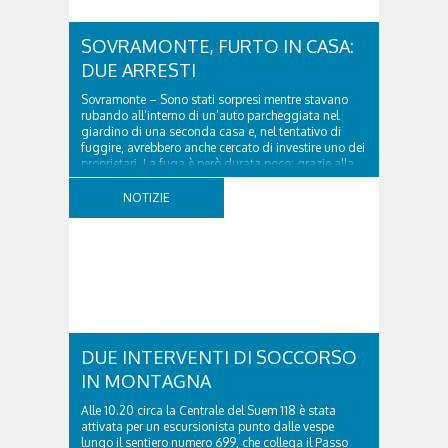
SOVRAMONTE, FURTO IN CASA:
DUE ARRESTI
Sovramonte – Sono stati sorpresi mentre stavano
rubando all’interno di un’auto parcheggiata nel
giardino di una seconda casa e, nel tentativo di
fuggire, avrebbero anche cercato di investire uno dei
proprietari. La fuga è però durata poco: grazie alla
tempestiva chiamata al 112 e all’intervento...
NOTIZIE
DUE INTERVENTI DI SOCCORSO
IN MONTAGNA
Alle 10.20 circa la Centrale del Suem 118 è stata
attivata per un escursionista punto dalle vespe
lungo il sentiero numero 699, che collega il Passo