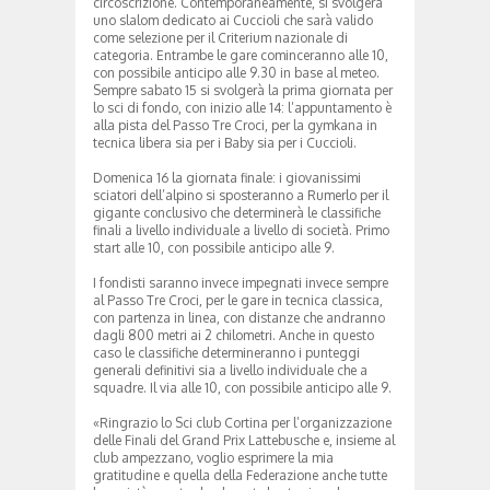
circoscrizione. Contemporaneamente, si svolgerà
uno slalom dedicato ai Cuccioli che sarà valido
come selezione per il Criterium nazionale di
categoria. Entrambe le gare cominceranno alle 10,
con possibile anticipo alle 9.30 in base al meteo.
Sempre sabato 15 si svolgerà la prima giornata per
lo sci di fondo, con inizio alle 14: l’appuntamento è
alla pista del Passo Tre Croci, per la gymkana in
tecnica libera sia per i Baby sia per i Cuccioli.
Domenica 16 la giornata finale: i giovanissimi
sciatori dell’alpino si sposteranno a Rumerlo per il
gigante conclusivo che determinerà le classifiche
finali a livello individuale a livello di società. Primo
start alle 10, con possibile anticipo alle 9.
I fondisti saranno invece impegnati invece sempre
al Passo Tre Croci, per le gare in tecnica classica,
con partenza in linea, con distanze che andranno
dagli 800 metri ai 2 chilometri. Anche in questo
caso le classifiche determineranno i punteggi
generali definitivi sia a livello individuale che a
squadre. Il via alle 10, con possibile anticipo alle 9.
«Ringrazio lo Sci club Cortina per l’organizzazione
delle Finali del Grand Prix Lattebusche e, insieme al
club ampezzano, voglio esprimere la mia
gratitudine e quella della Federazione anche tutte