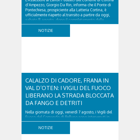
d'Ampezzo, Giorgio Da Rin, informa che il Ponte di
Pontechiesa, prospiciente alla Latteria Cortina, è
ufficialmente riaperto al transito a partire da oggi,
sabato 8 agosto, dopo il completamento delle
verifiche e il positivo collaudo...
NOTIZIE
CALALZO DI CADORE, FRANA IN
VAL D’OTEN: I VIGILI DEL FUOCO
LIBERANO LA STRADA BLOCCATA
DA FANGO E DETRITI
Nella giornata di oggi, venerdì 7 agosto, i Vigili del
Fuoco del Comando di Belluno sono intervenuti in
località Diassa, in Val d’Oten, nel comune di Calalzo
di Cadore, per liberare una strada rimasta bloccata
NOTIZIE
a seguito di una frana verificatasi intorno alle ore
18:00 di ieri. Le ruspe dei GOS...