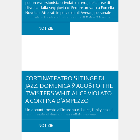
per un escursionista scivolato a terra, nella fase di
discesa dalla seggiovia di Fedare arrivata a Forcella
Nuvolau. Atterrati in piazzola all'Averau, personale
sanitario e tecnico di elisoccorso di Falco 2 hanno
raggiunto il 74enne di Teolo...
NOTIZIE
CORTINATEATRO SI TINGE DI
JAZZ: DOMENICA 9 AGOSTO THE
TWISTERS WHIT ALICE VIOLATO
A CORTINA D’AMPEZZO
Un appuntamento all’insegna di blues, funky e soul
con il quale si rinnova una collaborazione
collaudata, quella con il Dolomiti Blues&Soul
Festival. Domenica 9 agosto alle 18.00 in piazza
NOTIZIE
Dibona andrà in scena uno show carico di groove,
con una collaudatissima sessione ritmica e...