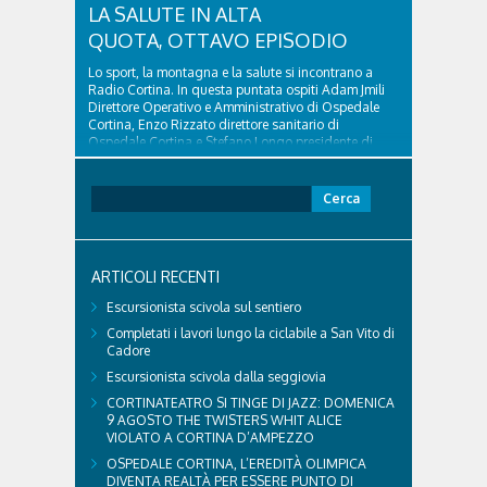
LA SALUTE IN ALTA
QUOTA, OTTAVO EPISODIO
Lo sport, la montagna e la salute si incontrano a
Radio Cortina. In questa puntata ospiti Adam Jmili
Direttore Operativo e Amministrativo di Ospedale
Cortina, Enzo Rizzato direttore sanitario di
Ospedale Cortina e Stefano Longo presidente di
Fondazione Cortina. GVM Care & Research –...
Ricerca
per:
ARTICOLI RECENTI
Escursionista scivola sul sentiero
Completati i lavori lungo la ciclabile a San Vito di
Cadore
Escursionista scivola dalla seggiovia
CORTINATEATRO SI TINGE DI JAZZ: DOMENICA
9 AGOSTO THE TWISTERS WHIT ALICE
VIOLATO A CORTINA D’AMPEZZO
OSPEDALE CORTINA, L’EREDITÀ OLIMPICA
DIVENTA REALTÀ PER ESSERE PUNTO DI