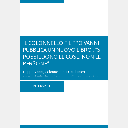
IL COLONNELLO FILIPPO VANNI
PUBBLICA UN NUOVO LIBRO : “SI
POSSIEDONO LE COSE, NON LE
PERSONE”.
Filippo Vanni, Colonnello dei Carabinieri,
comandante della Compagnia Carabinieri di Cortina
d’Ampezzo sino al 2010, esperto di legislazione
nazionale ed europea, è l’ideatore del progetto di
INTERVISTE
tutela “Una stanza tutta per sé”, modello diffuso in
Italia e Francia. Giurista e autore, svolge...